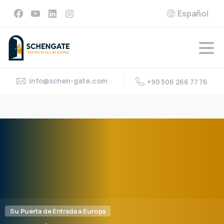
Español
info@schen-gate.com
+90 506 266 77 76
Su Puerta de Entrada a Europa