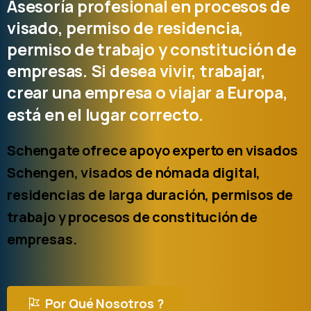
Asesoría
profesional
en
procesos
de
visado,
permiso
de
residencia,
permiso
de
trabajo
y
constitución
de
empresas. Si
desea
vivir,
trabajar,
crear
una
empresa
o
viajar
a
Europa,
está
en
el
lugar
correcto.
Schengate ofrece apoyo experto en visados
Schengen, visados de nómada digital,
residencias de larga duración, permisos de
trabajo y procesos de constitución de
empresas.
Por Qué Nosotros ?