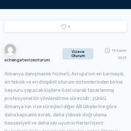
0
18 Kasım
Vize ve
Oturum
2025
schengatevizeoturum
Almanya danışmanlık hizmeti, Avrupa’nın en karmaşık,
en teknik ve en disiplinli oturum sistemlerinden birine
başvuru yapacak kişilere özel olarak tasarlanmış
profesyonel bir yönlendirme sürecidir; çünkü
Almanya’nın vize süreçleri diğer AB ülkelerine göre
daha kapsamlı evrak, daha yüksek doğrulama
hassasiyeti ve daha sıkı uyum kriterleri içerir.