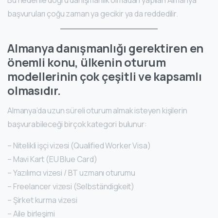
Bu nedenle doğru danışmanlık olmadan yapılan Almanya
başvuruları çoğu zaman ya gecikir ya da reddedilir.
Almanya danışmanlığı gerektiren en
önemli konu, ülkenin oturum
modellerinin çok çeşitli ve kapsamlı
olmasıdır.
Almanya’da uzun süreli oturum almak isteyen kişilerin
başvurabileceği birçok kategori bulunur:
– Nitelikli işçi vizesi (Qualified Worker Visa)
– Mavi Kart (EU Blue Card)
– Yazılımcı vizesi / BT uzmanı oturumu
– Freelancer vizesi (Selbständigkeit)
– Şirket kurma vizesi
– Aile birleşimi