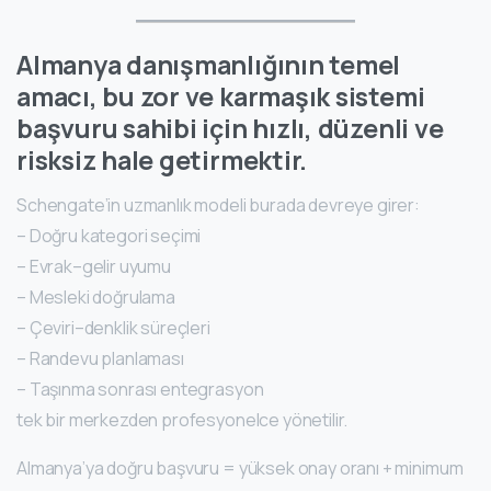
Almanya danışmanlığının temel
amacı, bu zor ve karmaşık sistemi
başvuru sahibi için hızlı, düzenli ve
risksiz hale getirmektir.
Schengate’in uzmanlık modeli burada devreye girer:
– Doğru kategori seçimi
– Evrak–gelir uyumu
– Mesleki doğrulama
– Çeviri–denklik süreçleri
– Randevu planlaması
– Taşınma sonrası entegrasyon
tek bir merkezden profesyonelce yönetilir.
Almanya’ya doğru başvuru = yüksek onay oranı + minimum