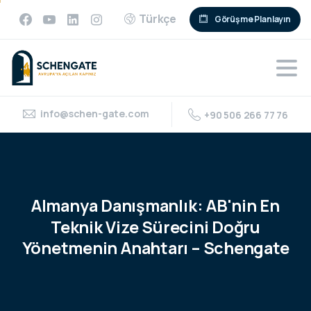
Türkçe
Görüşme Planlayın
info@schen-gate.com
+90 506 266 77 76
Almanya
Danışmanlık:
AB'nin
En
Teknik
Vize
Sürecini
Doğru
Yönetmenin
Anahtarı
–
Schengate