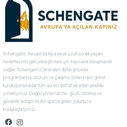
Schengate, Avrupa’da kısa veya uzun süreli yaşam
hedeflerinizi gerçekleştirmek için kapsamlı danışmanlık
sağlar. Schengen vizesinden dijital göçebe
programlarına, oturum ve çalışma izinlerinden şirket
kuruluşuna kadar tüm süreci şeffaf ve etkin şekilde
yönetiyoruz. Doğru yönlendirme, güçlü strateji ve
güvenilir iletişim ile Avrupa’ya giden yolunuzu
kolaylaştırıyoruz.