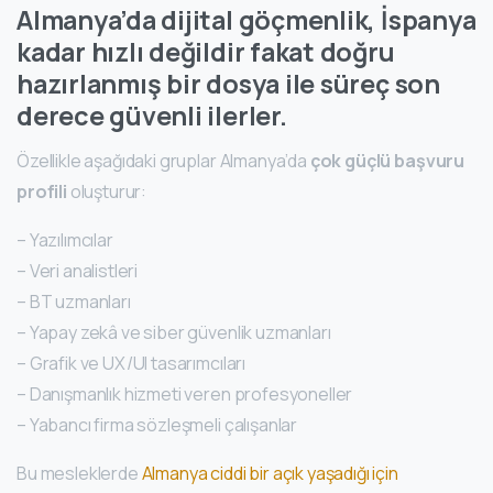
Almanya’da dijital göçmenlik, İspanya
kadar hızlı değildir fakat doğru
hazırlanmış bir dosya ile süreç son
derece güvenli ilerler.
Özellikle aşağıdaki gruplar Almanya’da
çok güçlü başvuru
profili
oluşturur:
– Yazılımcılar
– Veri analistleri
– BT uzmanları
– Yapay zekâ ve siber güvenlik uzmanları
– Grafik ve UX/UI tasarımcıları
– Danışmanlık hizmeti veren profesyoneller
– Yabancı firma sözleşmeli çalışanlar
Bu mesleklerde
Almanya ciddi bir açık yaşadığı için