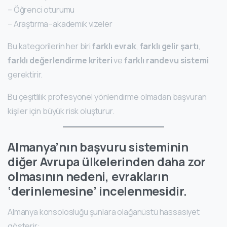
– Öğrenci oturumu
– Araştırma–akademik vizeler
Bu kategorilerin her biri
farklı evrak
,
farklı gelir şartı
,
farklı değerlendirme kriteri
ve
farklı randevu sistemi
gerektirir.
Bu çeşitlilik profesyonel yönlendirme olmadan başvuran
kişiler için büyük risk oluşturur.
Almanya’nın başvuru sisteminin
diğer Avrupa ülkelerinden daha zor
olmasının nedeni, evrakların
‘derinlemesine’ incelenmesidir.
Almanya konsolosluğu şunlara olağanüstü hassasiyet
gösterir: