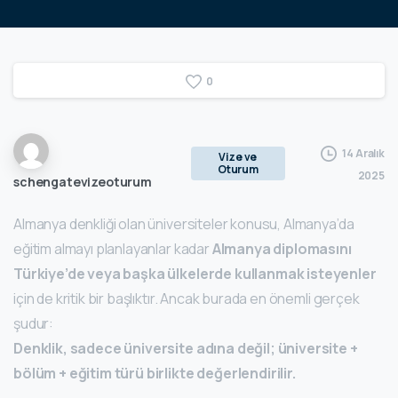
0
14 Aralık
Vize ve
Oturum
2025
schengatevizeoturum
Almanya denkliği olan üniversiteler konusu, Almanya’da
eğitim almayı planlayanlar kadar
Almanya diplomasını
Türkiye’de veya başka ülkelerde kullanmak isteyenler
için de kritik bir başlıktır. Ancak burada en önemli gerçek
şudur:
Denklik, sadece üniversite adına değil; üniversite +
bölüm + eğitim türü birlikte değerlendirilir.