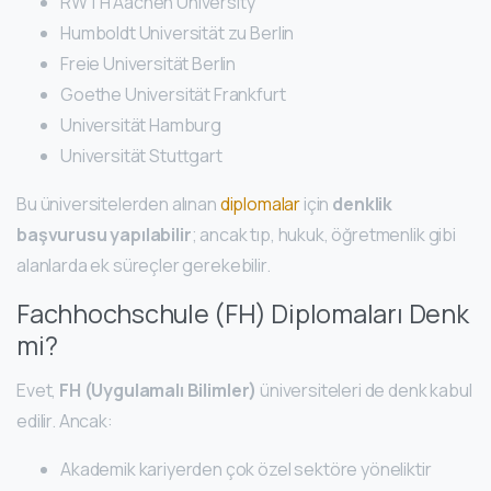
RWTH Aachen University
Humboldt Universität zu Berlin
Freie Universität Berlin
Goethe Universität Frankfurt
Universität Hamburg
Universität Stuttgart
Bu üniversitelerden alınan
diplomalar
için
denklik
başvurusu yapılabilir
; ancak tıp, hukuk, öğretmenlik gibi
alanlarda ek süreçler gerekebilir.
Fachhochschule (FH) Diplomaları Denk
mi?
Evet,
FH (Uygulamalı Bilimler)
üniversiteleri de denk kabul
edilir. Ancak:
Akademik kariyerden çok özel sektöre yöneliktir