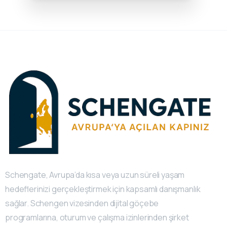
Schengate, Avrupa’da kısa veya uzun süreli yaşam
hedeflerinizi gerçekleştirmek için kapsamlı danışmanlık
sağlar. Schengen vizesinden dijital göçebe
programlarına, oturum ve çalışma izinlerinden şirket