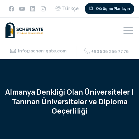
Türkçe
Görüşme Planlayın
info@schen-gate.com
+90 506 266 77 76
Almanya
Denkliği
Olan
Üniversiteler
|
Tanınan
Üniversiteler
ve
Diploma
Geçerliliği