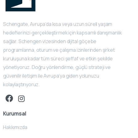
Schengate, Avrupa’da kısa veya uzun süreli yaşam
hedeflerinizi gerçekleştirmek için kapsamlı danışmanlık
sağlar. Schengen vizesinden dijital göçebe
programlarına, oturum ve çalışma izinlerinden şirket
kuruluşuna kadar tüm süreci şeffaf ve etkin şekilde
yönetiyoruz. Doğru yönlendirme, güçlü strateji ve
güvenilir iletişim ile Avrupa’ya giden yolunuzu
kolaylaştırıyoruz.
Kurumsal
Hakkımızda