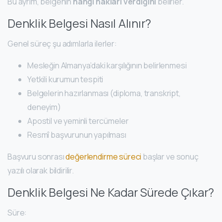
Bu ayrım, belgenin
hangi hakları verdiğini
belirler.
Denklik Belgesi Nasıl Alınır?
Genel süreç şu adımlarla ilerler:
Mesleğin Almanya’daki karşılığının belirlenmesi
Yetkili kurumun tespiti
Belgelerin hazırlanması (diploma, transkript,
deneyim)
Apostil ve yeminli tercümeler
Resmî başvurunun yapılması
Başvuru sonrası
değerlendirme süreci
başlar ve sonuç
yazılı olarak bildirilir.
Denklik Belgesi Ne Kadar Sürede Çıkar?
Süre: