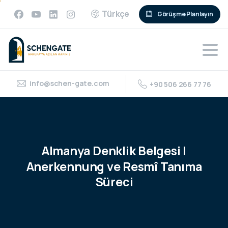
Türkçe
Görüşme Planlayın
info@schen-gate.com
+90 506 266 77 76
Almanya
Denklik
Belgesi
|
Anerkennung
ve
Resmî
Tanıma
Süreci