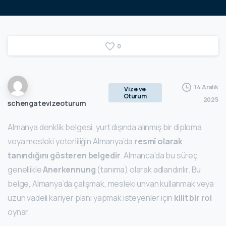
0
14 Aralık
Vize ve
Oturum
2025
schengatevizeoturum
Almanya denklik belgesi, yurt dışında alınmış bir diploma
veya mesleki yeterliliğin Almanya’da
resmî olarak
tanındığını gösteren belgedir
. Almanca’da bu süreç
genellikle
Anerkennung
(tanıma) olarak adlandırılır. Bu
belge, Almanya’da çalışmak, mesleki unvan kullanmak veya
uzun vadeli kariyer planı yapmak isteyenler için
kilit bir rol
oynar.