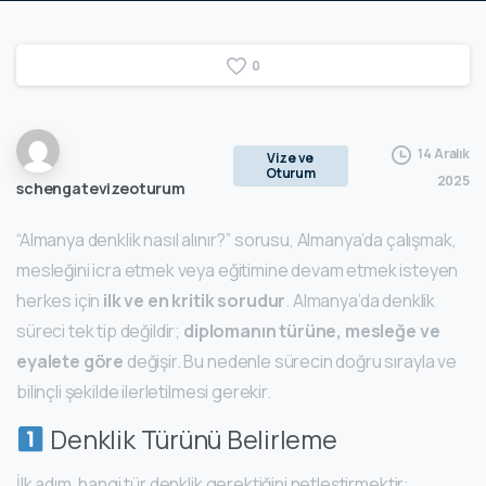
0
14 Aralık
Vize ve
Oturum
2025
schengatevizeoturum
“Almanya denklik nasıl alınır?” sorusu, Almanya’da çalışmak,
mesleğini icra etmek veya eğitimine devam etmek isteyen
herkes için
ilk ve en kritik sorudur
. Almanya’da denklik
süreci tek tip değildir;
diplomanın türüne, mesleğe ve
eyalete göre
değişir. Bu nedenle sürecin doğru sırayla ve
bilinçli şekilde ilerletilmesi gerekir.
Denklik Türünü Belirleme
İlk adım, hangi tür denklik gerektiğini netleştirmektir: