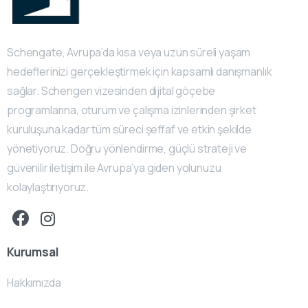
Schengate, Avrupa’da kısa veya uzun süreli yaşam
hedeflerinizi gerçekleştirmek için kapsamlı danışmanlık
sağlar. Schengen vizesinden dijital göçebe
programlarına, oturum ve çalışma izinlerinden şirket
kuruluşuna kadar tüm süreci şeffaf ve etkin şekilde
yönetiyoruz. Doğru yönlendirme, güçlü strateji ve
güvenilir iletişim ile Avrupa’ya giden yolunuzu
kolaylaştırıyoruz.
Kurumsal
Hakkımızda