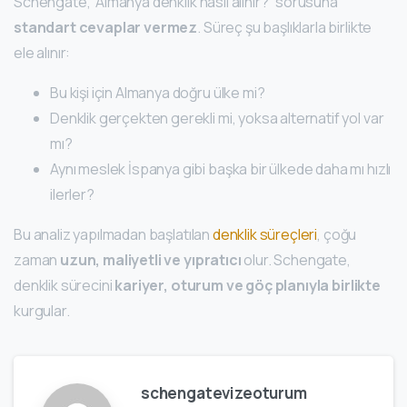
Schengate, “Almanya denklik nasıl alınır?” sorusuna
standart cevaplar vermez
. Süreç şu başlıklarla birlikte
ele alınır:
Bu kişi için Almanya doğru ülke mi?
Denklik gerçekten gerekli mi, yoksa alternatif yol var
mı?
Aynı meslek İspanya gibi başka bir ülkede daha mı hızlı
ilerler?
Bu analiz yapılmadan başlatılan
denklik süreçleri
, çoğu
zaman
uzun, maliyetli ve yıpratıcı
olur. Schengate,
denklik sürecini
kariyer, oturum ve göç planıyla birlikte
kurgular.
schengatevizeoturum