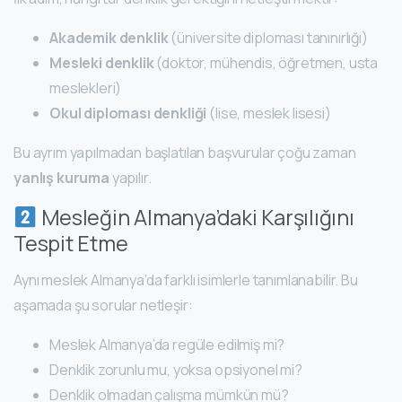
Akademik denklik
(üniversite diploması tanınırlığı)
Mesleki denklik
(doktor, mühendis, öğretmen, usta
meslekleri)
Okul diploması denkliği
(lise, meslek lisesi)
Bu ayrım yapılmadan başlatılan başvurular çoğu zaman
yanlış kuruma
yapılır.
Mesleğin Almanya’daki Karşılığını
Tespit Etme
Aynı meslek Almanya’da farklı isimlerle tanımlanabilir. Bu
aşamada şu sorular netleşir:
Meslek Almanya’da regüle edilmiş mi?
Denklik zorunlu mu, yoksa opsiyonel mi?
Denklik olmadan çalışma mümkün mü?