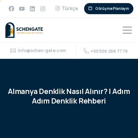
Türkçe
Görüşme Planlayın
info@schen-gate.com
+90 506 266 77 76
Almanya
Denklik
Nasıl
Alınır?
|
Adım
Adım
Denklik
Rehberi