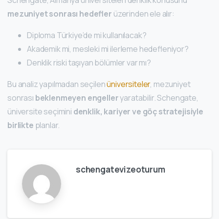
Schengate, Almanya üniversiteleri denklik konusunu
mezuniyet sonrası hedefler
üzerinden ele alır:
Diploma Türkiye’de mi kullanılacak?
Akademik mi, mesleki mi ilerleme hedefleniyor?
Denklik riski taşıyan bölümler var mı?
Bu analiz yapılmadan seçilen
üniversiteler
, mezuniyet
sonrası
beklenmeyen engeller
yaratabilir. Schengate,
üniversite seçimini
denklik, kariyer ve göç stratejisiyle
birlikte
planlar.
schengatevizeoturum