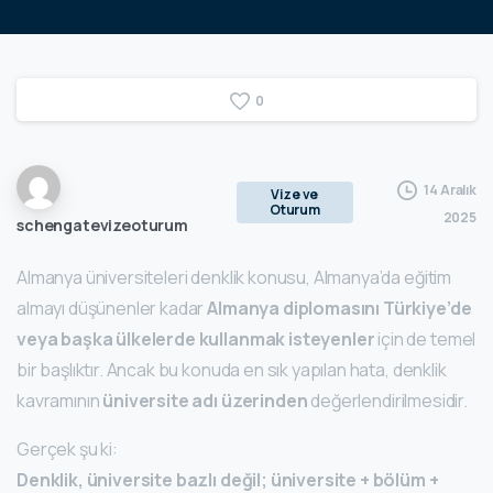
0
14 Aralık
Vize ve
Oturum
2025
schengatevizeoturum
Almanya üniversiteleri denklik konusu, Almanya’da eğitim
almayı düşünenler kadar
Almanya diplomasını Türkiye’de
veya başka ülkelerde kullanmak isteyenler
için de temel
bir başlıktır. Ancak bu konuda en sık yapılan hata, denklik
kavramının
üniversite adı üzerinden
değerlendirilmesidir.
Gerçek şu ki:
Denklik, üniversite bazlı değil; üniversite + bölüm +