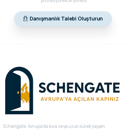
profesyonelce yönetir.
Danışmanlık Talebi Oluşturun
Schengate, Avrupa’da kısa veya uzun süreli yaşam