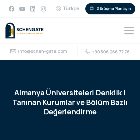
Türkçe
Görüşme Planlayın
info@schen-gate.com
+90 506 266 77 76
Almanya
Üniversiteleri
Denklik
|
Tanınan
Kurumlar
ve
Bölüm
Bazlı
Değerlendirme