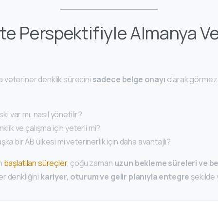
e Perspektifiyle Almanya Ve
veteriner denklik sürecini
sadece belge onayı
olarak görmez.
ski var mı, nasıl yönetilir?
nklik ve çalışma için yeterli mi?
ka bir AB ülkesi mi veterinerlik için daha avantajlı?
an
başlatılan süreçler
, çoğu zaman
uzun bekleme süreleri ve bel
r denkliğini
kariyer, oturum ve gelir planıyla entegre
şekilde 