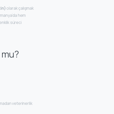
in)
olarak çalışmak
 Almanya’da hem
denklik süreci
u mu?
lmadan veterinerlik