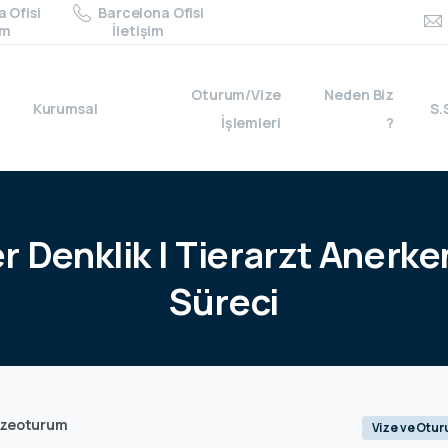
 Ofisi
Barcelona Ofisi
im
İletişim
Oturum/Vize
Neden Biz
Kurumsal
S.
İşlemleri
?
er
Denklik
|
Tierarzt
Anerke
Süreci
izeoturum
Vize ve Otu