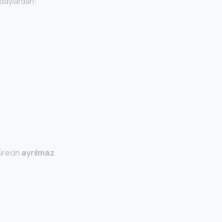
daylardan:
sürecin
ayrılmaz