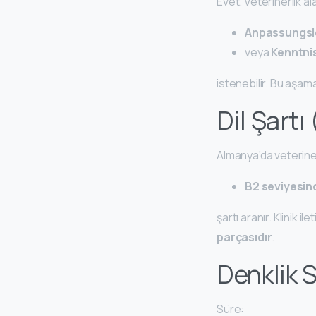
Evet. Veterinerlik a
Anpassungsl
veya
Kenntni
istenebilir. Bu aşa
Dil Şartı 
Almanya’da veteriner
B2 seviyesi
şartı aranır. Klinik i
parçasıdır
.
Denklik 
Süre: