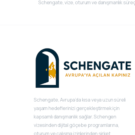
Schengate, vize, oturum ve danışmanlık süreç
Schengate, Avrupa’da kısa veya uzun süreli
yaşam hedeflerinizi gerçekleştirmek için
kapsamlı danışmanlık sağlar. Schengen
vizesinden dijital göçebe programlarına,
oturum ve çalışma izinlerinden şirket