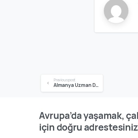
Previous post
Almanya Uzman Doktor Denklik | Facharzt Anerkennung ve Deneyim Değerlendirmesi
Avrupa’da yaşamak, çal
için doğru adrestesiniz