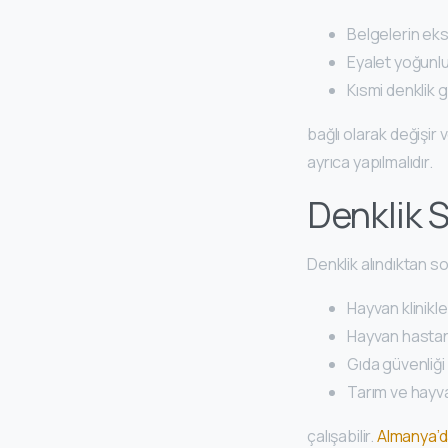
Belgelerin eks
Eyalet yoğunl
Kısmi denklik g
bağlı olarak değişi
ayrıca yapılmalıdır.
Denklik 
Denklik alındıktan s
Hayvan klinikl
Hayvan hasta
Gıda güvenliği
Tarım ve hayva
çalışabilir.
Almanya’d