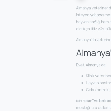
Almanya veteriner d
isteyen yabancı mez
hayvan sağlığı hem
oldukça titiz yürütül
Almanya’da veteriner
Almanya’
Evet. Almanya’da:
Klinik veterin
Hayvan hastan
Gıda kontrolü
için
resmî veterine
mesleği icra edilem