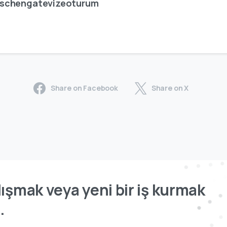
schengatevizeoturum
Share on Facebook
Share on X
ışmak veya yeni bir iş kurmak
.