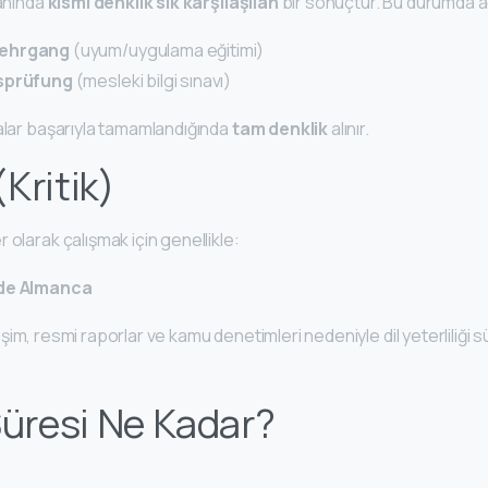
lanında
kısmi denklik sık karşılaşılan
bir sonuçtur. Bu durumda a
ehrgang
(uyum/uygulama eğitimi)
sprüfung
(mesleki bilgi sınavı)
malar başarıyla tamamlandığında
tam denklik
alınır.
(Kritik)
 olarak çalışmak için genellikle:
nde Almanca
letişim, resmi raporlar ve kamu denetimleri nedeniyle dil yeterliliği 
Süresi Ne Kadar?