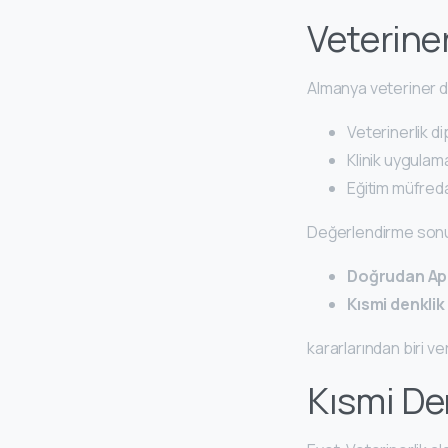
Veteriner
Almanya veteriner d
Veterinerlik d
Klinik uygulam
Eğitim müfredat
Değerlendirme son
Doğrudan Ap
Kısmi denklik
kararlarından biri veri
Kısmi De