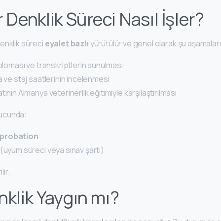
 Denklik Süreci Nasıl İşler?
enklik süreci
eyalet bazlı
yürütülür ve genel olarak şu aşamalar
iploması ve transkriptlerin sunulması
a ve staj saatlerinin incelenmesi
ının Almanya veterinerlik eğitimiyle karşılaştırılması
ucunda:
probation
(uyum süreci veya sınav şartı)
lir.
nklik Yaygın mı?