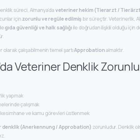
enklik süreci, Almanya’da
veteriner hekim (Tierarzt / Tierärzt
unlar için
zorunlu ve regüle edilmiş
bir süreçtir. Veterinerlik,
 de
gıda güvenliği ve halk sağlığı
ile doğrudan ilişkili olduğu için 
ür.
 olarak çalışabilmenin temel şartı
Approbation
almaktır.
da Veteriner Denklik Zorunl
erlik yapmak
elerinde çalışmak
, kesimhane ve kamu görevleri üstlenmek
r denklik (Anerkennung / Approbation)
zorunludur. Denklik o
ez.