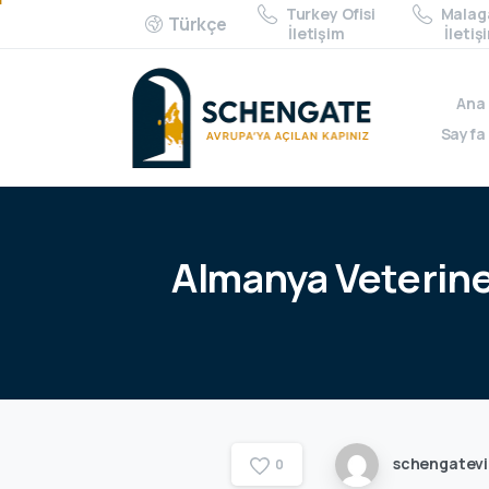
Turkey Ofisi
Malaga
Türkçe
İletişim
İletiş
Ana
Sayfa
Almanya
Veterin
schengatev
0