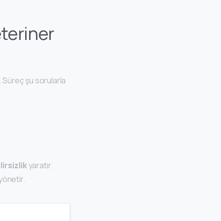
teriner
 Süreç şu sorularla
irsizlik
yaratır.
yönetir.