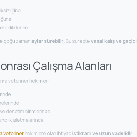
iksizliğine
uğuna
erekliliklerine
r ve çoğu zaman
aylar sürebilir
. Bu süreçte
yasal kalış ve geçici
Sonrası Çalışma Alanları
onra veteriner hekimler:
erinde
nelerinde
 ve denetim birimlerinde
ncılık işletmelerinde
a veteriner
hekimlere olan ihtiyaç
istikrarlı ve uzun vadelidir
.