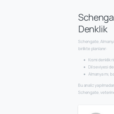
Schengat
Denklik
Schengate, Almanya 
birlikte planlanır:
Kısmi denklik ri
Dil seviyesi de
Almanya mı, baş
Bu analiz yapılmad
Schengate, veterine