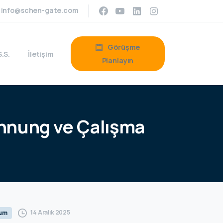
info@schen-gate.com
Görüşme
S.S.
İletişim
Planlayın
nnung
ve
Çalışma
14 Aralık 2025
rum