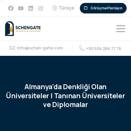
Türkçe
Görüşme Planlayın
info@schen-gate.com
+90 506 266 77 76
Almanya'da
Denkliği
Olan
Üniversiteler
|
Tanınan
Üniversiteler
ve
Diplomalar