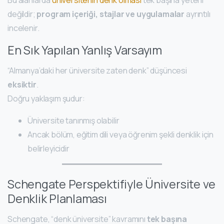
Bu alanlarda
üniversitenin denk olması
tek başına yeterli
değildir;
program içeriği, stajlar ve uygulamalar
ayrıntılı
incelenir.
En Sık Yapılan Yanlış Varsayım
“Almanya’daki her üniversite zaten denk” düşüncesi
eksiktir
.
Doğru yaklaşım şudur:
Üniversite tanınmış olabilir
Ancak bölüm, eğitim dili veya öğrenim şekli denklik için
belirleyicidir
Schengate Perspektifiyle Üniversite ve
Denklik Planlaması
Schengate, “denk üniversite” kavramını
tek başına