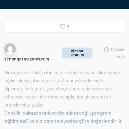
0
14 Aralık
Vize ve
Oturum
2025
schengatevizeoturum
Almanya’da denkliği olan üniversiteler konusu, Almanya’da
eğitim almayı planlayan veya Almanya’da alınmış bir
diplomayı Türkiye’de ya da başka bir ülkede kullanmak
isteyenler için kritik öneme sahiptir. Ancak burada en
önemli nokta şudur:
Denklik, yalnızca üniversite adına değil; program,
eğitim türü ve diploma seviyesine göre değerlendirilir.