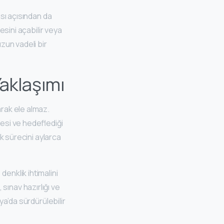
ası açısından da
esini açabilir veya
zun vadeli bir
aklaşımı
arak ele almaz.
yesi ve hedeflediği
ik sürecini aylarca
enklik ihtimalini
, sınav hazırlığı ve
ya’da sürdürülebilir