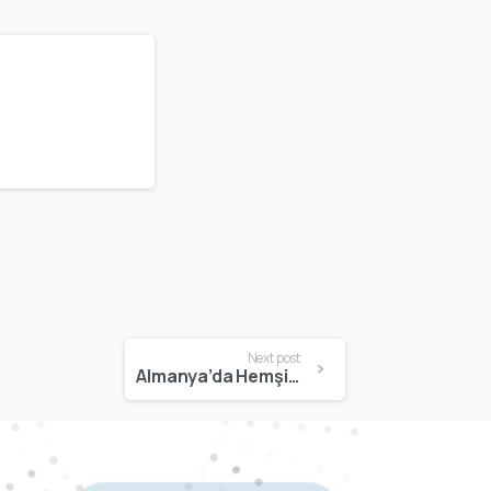
Next post
Almanya’da Hemşirelik Denkliği Nasıl Alınır? 2026 Güncel ve Detaylı Rehber