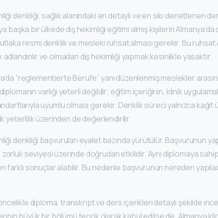
iği denkliği, sağlık alanındaki en detaylı ve en sıkı denetlenen d
eya başka bir ülkede diş hekimliği eğitimi almış kişilerin Almanya’da
mutlaka resmi denklik ve mesleki ruhsat alması gerekir. Bu ruhsa
adlandırılır ve olmadan diş hekimliği yapmak kesinlikle yasaktır.
ya’da “reglementierte Berufe” yani düzenlenmiş meslekler arasınd
diplomanın varlığı yeterli değildir; eğitim içeriğinin, klinik uygulam
andartlarıyla uyumlu olması gerekir. Denklik süreci yalnızca kağıt 
k yeterlilik üzerinden de değerlendirilir.
liği denkliği başvuruları eyalet bazında yürütülür. Başvurunun yap
orluk seviyesi üzerinde doğrudan etkilidir. Aynı diplomaya sahip ik
farklı sonuçlar alabilir. Bu nedenle başvurunun nereden yapılaca
elikle diploma, transkript ve ders içerikleri detaylı şekilde ince
elerinin büyük bir bölümü teorik olarak kabul edilse de, Almanya kl