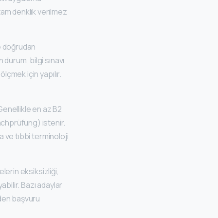
tam denklik verilmez
ve doğrudan
 durum, bilgi sınavı
lçmek için yapılır.
 Genellikle en az B2
chprüfung) istenir.
a ve tıbbi terminoloji
lerin eksiksizliği,
bilir. Bazı adaylar
’den başvuru