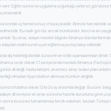
 verir. Eğitim süresi ve uygulama yoğunluğu yetersiz görülürse 
 yönlendirilir.
k sürecinde üç temel sonuç ortaya çıkabilir. Birincisi tam denklik 
rilmesidir. Bu nadir görülür ancak mümkündür. İkinci ve en yaygın
tıdır. Bu sınav, adayın mesleki bilgisini Almanya standartlarında ö
daydan belirli süreli uyum eğitimi veya staj talep edilebilir.
ya’da diş hekimliği denklik sürecinin en kritik aşamalarından biridir.
lmanca ve ek olarak C1 seviyesinde mesleki Almanca (Fachspra
ünlük dil değil, hasta iletişimi, anamnez alma, tedavi planı anlatm
yeterliliği olmadan Approbation alınması mümkün değildir.
 süresi ortalama olarak 12 ila 24 ay arasında değişir. Bu süre; belge
adayın dil seviyesi ve sınav sürecine hazırlık durumuna göre uzaya
n sonra bu süreci tamamlamayı tercih ederken, bazıları Türkiye
tır.