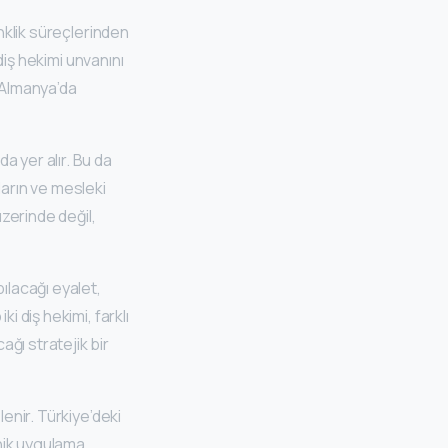
enklik süreçlerinden
 diş hekimi unvanını
t Almanya’da
a yer alır. Bu da
aların ve mesleki
üzerinde değil,
ılacağı eyalet,
i diş hekimi, farklı
ğı stratejik bir
lenir. Türkiye’deki
inik uygulama