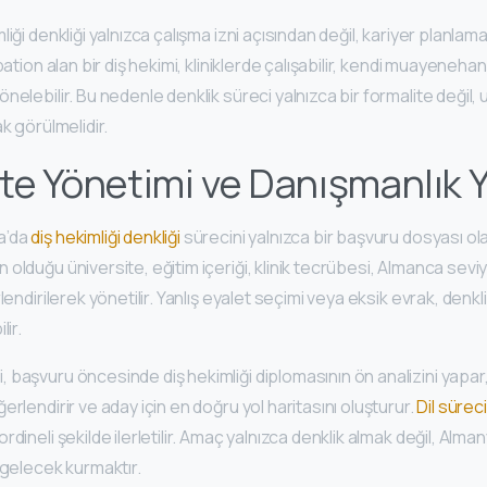
iği denkliği yalnızca çalışma izni açısından değil, kariyer planlam
bation alan bir diş hekimi, kliniklerde çalışabilir, kendi muayenehan
elebilir. Bu nedenle denklik süreci yalnızca bir formalite değil, u
k görülmelidir.
e Yönetimi ve Danışmanlık Y
a’da
diş hekimliği denkliği
sürecini yalnızca bir başvuru dosyası ol
olduğu üniversite, eğitim içeriği, klinik tecrübesi, Almanca sevi
lendirilerek yönetilir. Yanlış eyalet seçimi veya eksik evrak, denkl
lir.
başvuru öncesinde diş hekimliği diplomasının ön analizini yapar, d
erlendirir ve aday için en doğru yol haritasını oluşturur.
Dil süreci
dineli şekilde ilerletilir. Amaç yalnızca denklik almak değil, Alman
 gelecek kurmaktır.