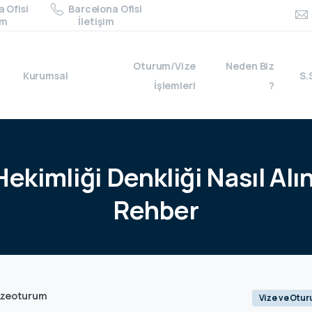
 Ofisi
Barcelona Ofisi
im
İletişim
Oturum/Vize
Neden Biz
Kurumsal
S.
İşlemleri
?
Hekimliği
Denkliği
Nasıl
Alı
Rehber
izeoturum
Vize ve Otu