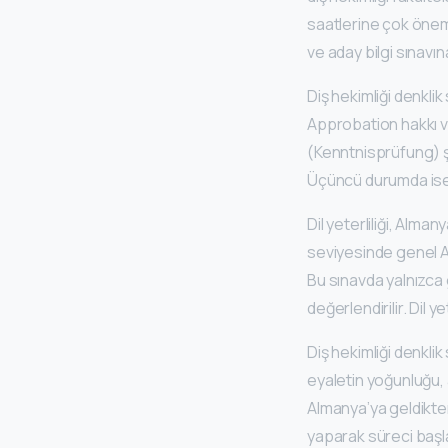
saatlerine çok önem
ve aday bilgi sınavına
Diş hekimliği denkli
Approbation hakkı ve
(Kenntnisprüfung) şar
Üçüncü durumda ise a
Dil yeterliliği, Alman
seviyesinde genel A
Bu sınavda yalnızca g
değerlendirilir. Dil 
Diş hekimliği denklik
eyaletin yoğunluğu, 
Almanya’ya geldikte
yaparak süreci başla