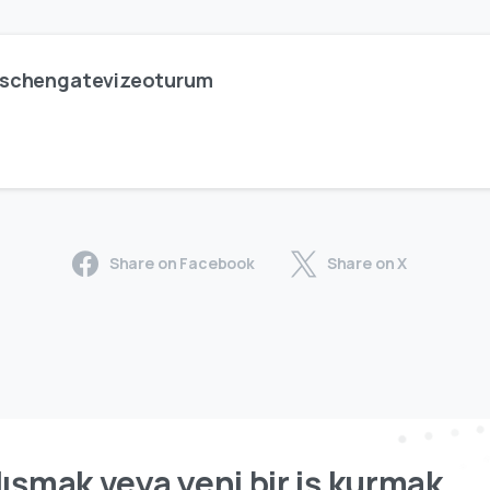
schengatevizeoturum
Share on Facebook
Share on X
ışmak veya yeni bir iş kurmak