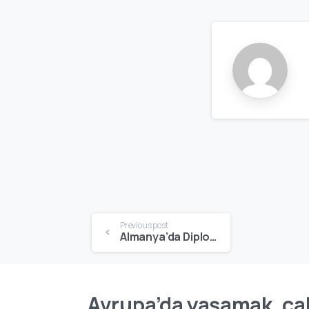
Previous post
Almanya’da Diploma Denkliği Nasıl Alınır? 2026 Güncel Rehber
Avrupa’da yaşamak, çal