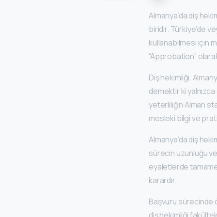
Almanya’da diş hekiml
biridir. Türkiye’de v
kullanabilmesi için 
“Approbation” olarak 
Diş hekimliği, Alman
demektir ki yalnızca 
yeterliliğin Alman st
mesleki bilgi ve prati
Almanya’da diş hekim
sürecin uzunluğu ve z
eyaletlerde tamamen 
karardır.
Başvuru sürecinde önc
diş hekimliği fakült