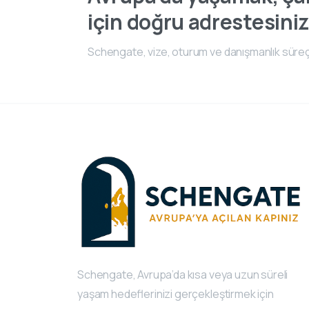
için doğru adrestesiniz
Schengate, vize, oturum ve danışmanlık süreç
Schengate, Avrupa’da kısa veya uzun süreli
yaşam hedeflerinizi gerçekleştirmek için