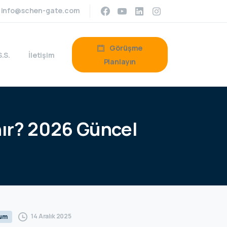
info@schen-gate.com
Görüşme
S.S.
İletişim
Planlayın
nır?
2026
Güncel
14 Aralık 2025
rum