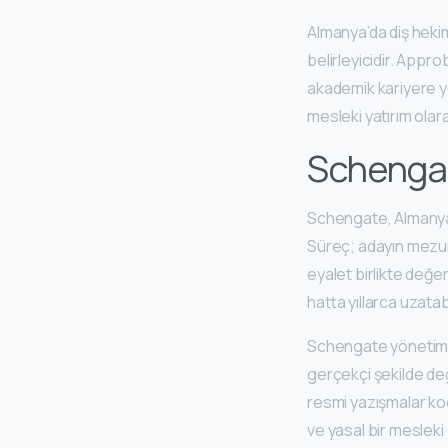
Almanya’da diş hekiml
belirleyicidir. Appro
akademik kariyere yön
mesleki yatırım olara
Schengat
Schengate, Almany
Süreç; adayın mezun 
eyalet birlikte değer
hatta yıllarca uzatabi
Schengate yönetimi, 
gerçekçi şekilde değ
resmi yazışmalar koor
ve yasal bir mesleki