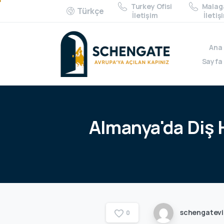
Turkey Ofisi
Malaga
Türkçe
İletişim
İletiş
Ana
Sayfa
Almanya'da
Diş
schengatev
0