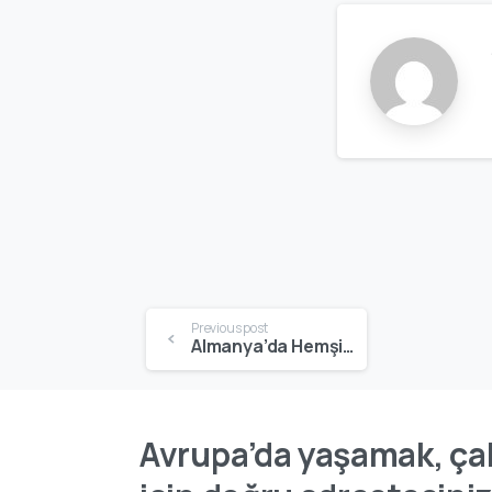
Previous post
Almanya’da Hemşirelik Denkliği Nasıl Alınır? 2026 Güncel ve Detaylı Rehber
Avrupa’da yaşamak, çal