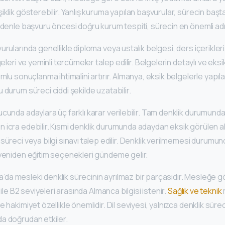
iklik gösterebilir. Yanlış kuruma yapılan başvurular, sürecin ba
edenle başvuru öncesi doğru kurum tespiti, sürecin en önemli adım
rularında genellikle diploma veya ustalık belgesi, ders içerikleri,
geleri ve yeminli tercümeler talep edilir. Belgelerin detaylı ve eks
umlu sonuçlanma ihtimalini artırır. Almanya, eksik belgelerle yapı
 durum süreci ciddi şekilde uzatabilir.
cunda adaylara üç farklı karar verilebilir. Tam denklik durumunda 
 icra edebilir. Kısmi denklik durumunda adaydan eksik görülen al
süreci veya bilgi sınavı talep edilir. Denklik verilmemesi durumund
 yeniden eğitim seçenekleri gündeme gelir.
anya’da mesleki denklik sürecinin ayrılmaz bir parçasıdır. Mesleğe
2 ile B2 seviyeleri arasında Almanca bilgisi istenir.
Sağlık ve teknik
 hakimiyet özellikle önemlidir. Dil seviyesi, yalnızca denklik sürec
a doğrudan etkiler.