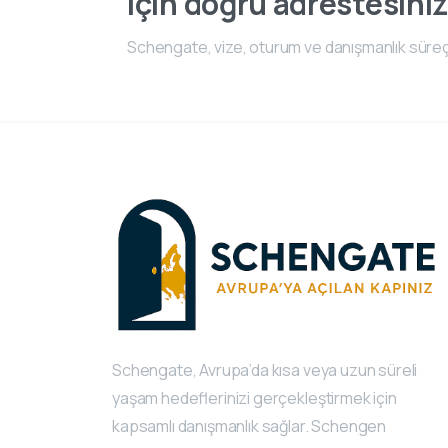
için doğru adrestesiniz
Schengate, vize, oturum ve danışmanlık süreç
Schengate, Avrupa’da kısa veya uzun süreli
yaşam hedeflerinizi gerçekleştirmek için
kapsamlı danışmanlık sağlar. Schengen