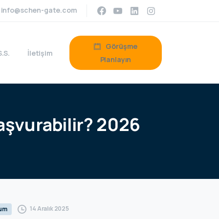
info@schen-gate.com
Görüşme
S.S.
İletişim
Planlayın
aşvurabilir?
2026
14 Aralık 2025
rum