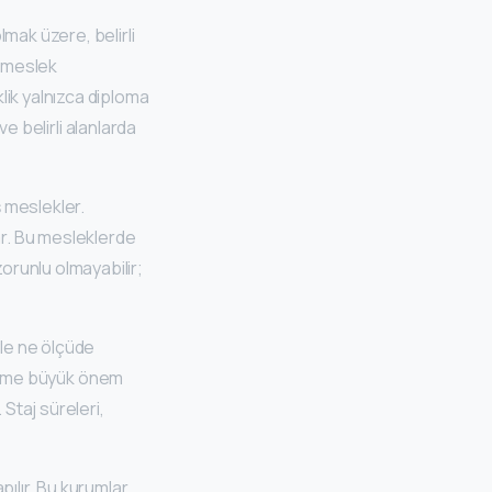
mak üzere, belirli
i meslek
lik yalnızca diploma
ve belirli alanlarda
 meslekler.
ar. Bu mesleklerde
orunlu olmayabilir;
yle ne ölçüde
ğitime büyük önem
 Staj süreleri,
pılır. Bu kurumlar