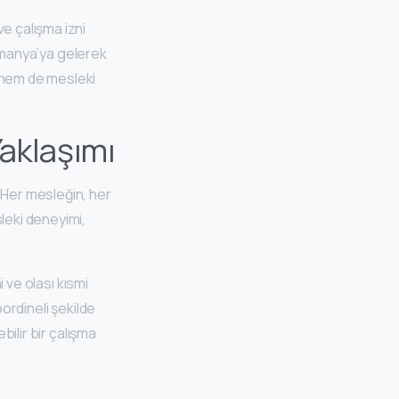
e çalışma izni
 Almanya’ya gelerek
i hem de mesleki
aklaşımı
 Her mesleğin, her
leki deneyimi,
i ve olası kısmi
oordineli şekilde
bilir bir çalışma