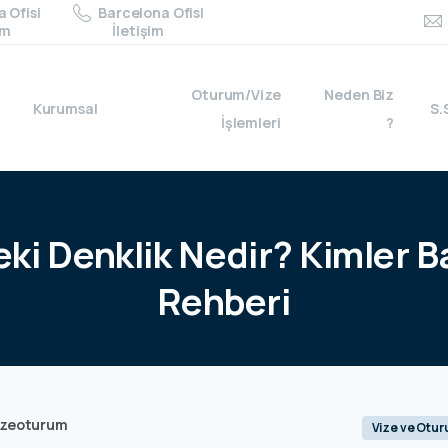
 Ofisi
Barcelona Ofisi
im
İletişim
Oturum/Vize
Neden Biz
Kurumsal
S.
İşlemleri
?
eki
Denklik
Nedir?
Kimler
B
Rehberi
izeoturum
Vize ve Otu