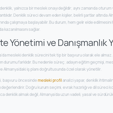
enklik, yalnızca bir meslek onayı değildir; aynı zamanda oturum v
ntılıdır. Denklik süreci devam eden kişiler, belirli şartlar altında
ında çalışmaya başlayabilir. Bu durum, hem gelir elde edilmesin
a kazanılmasını sağlar.
e Yönetimi ve Danışmanlık Y
a mesleki denklik sürecini tek tip bir başvuru olarak ele almaz.
ın durumu farklıdır. Bu nedenle süreç; adayın eğitim geçmişi, mes
e Almanya’daki iş planı doğrultusunda özel olarak yönetilir.
, başvuru öncesinde
mesleki profil
analizi yapar, denklik ihtimalin
 değerlendirir. Doğru kurum seçimi, evrak hazırlığı ve dil süreci k
nızca denklik almak değil, Almanya’da uzun vadeli, yasal ve sürdürüle