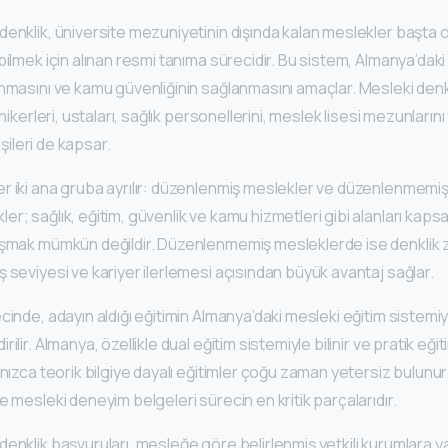
enklik, üniversite mezuniyetinin dışında kalan meslekler başta ol
bilmek için alınan resmi tanıma sürecidir. Bu sistem, Almanya’dak
nmasını ve kamu güvenliğinin sağlanmasını amaçlar. Mesleki denk
nikerleri, ustaları, sağlık personellerini, meslek lisesi mezunlarını 
kişileri de kapsar.
r iki ana gruba ayrılır: düzenlenmiş meslekler ve düzenlenmemiş
r; sağlık, eğitim, güvenlik ve kamu hizmetleri gibi alanları kaps
ışmak mümkün değildir. Düzenlenmemiş mesleklerde ise denklik z
 seviyesi ve kariyer ilerlemesi açısından büyük avantaj sağlar.
cinde, adayın aldığı eğitimin Almanya’daki mesleki eğitim sistemi
ilir. Almanya, özellikle dual eğitim sistemiyle bilinir ve pratik e
nızca teorik bilgiye dayalı eğitimler çoğu zaman yetersiz bulunur.
e mesleki deneyim belgeleri sürecin en kritik parçalarıdır.
enklik başvuruları, mesleğe göre belirlenmiş yetkili kurumlara ya