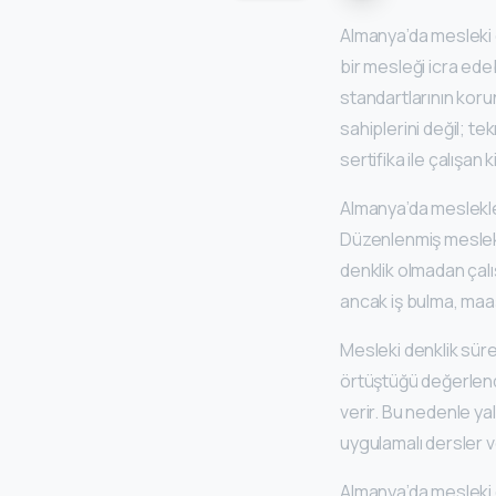
Almanya’da mesleki d
bir mesleği icra ede
standartlarının koru
sahiplerini değil; tek
sertifika ile çalışan 
Almanya’da meslekle
Düzenlenmiş meslekle
denklik olmadan çal
ancak iş bulma, maaş
Mesleki denklik süre
örtüştüğü değerlendir
verir. Bu nedenle yal
uygulamalı dersler v
Almanya’da mesleki d