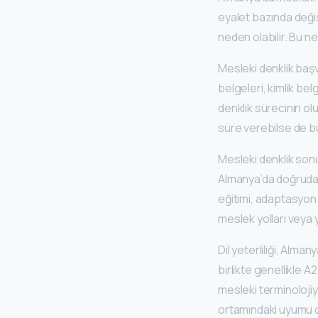
eyalet bazında değiş
neden olabilir. Bu n
Mesleki denklik başvu
belgeleri, kimlik bel
denklik sürecinin ol
süre verebilse de bu
Mesleki denklik sonu
Almanya’da doğrudan
eğitimi, adaptasyon 
meslek yolları veya
Dil yeterliliği, Alm
birlikte genellikle A
mesleki terminolojiye
ortamındaki uyumu d