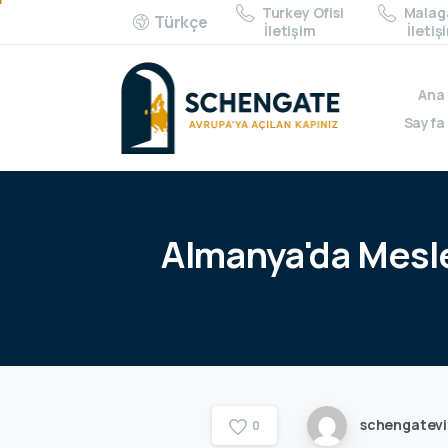
Turkey Ofisi
Malaga
Türkçe
İletişim
İletiş
Ana
Sayfa
Almanya'da
Mesl
schengatev
0