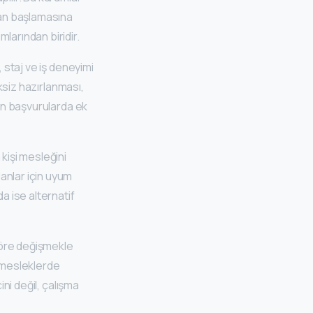
ştan başlamasına
larından biridir.
 staj ve iş deneyimi
iksiz hazırlanması,
lan başvurularda ek
kişi mesleğini
anlar için uyum
a ise alternatif
 göre değişmekle
mesleklerde
ini değil, çalışma