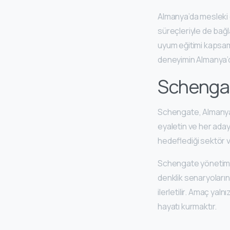
Almanya’da mesleki d
süreçleriyle de bağla
uyum eğitimi kapsam
deneyimin Almanya’d
Schengat
Schengate, Almanya’d
eyaletin ve her aday
hedeflediği sektör v
Schengate yönetimi
denklik senaryolarını
ilerletilir. Amaç yal
hayatı kurmaktır.