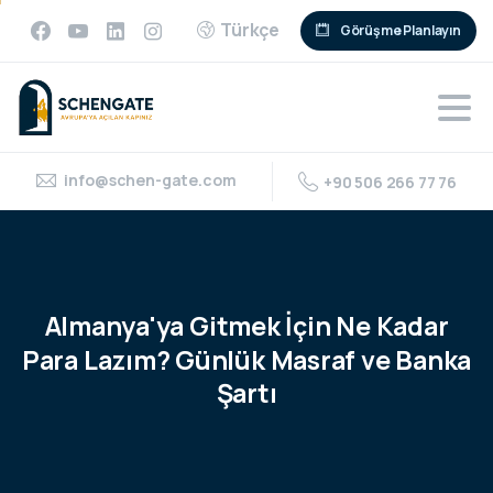
Türkçe
Görüşme Planlayın
info@schen-gate.com
+90 506 266 77 76
Almanya'ya
Gitmek
İçin
Ne
Kadar
Para
Lazım?
Günlük
Masraf
ve
Banka
Şartı