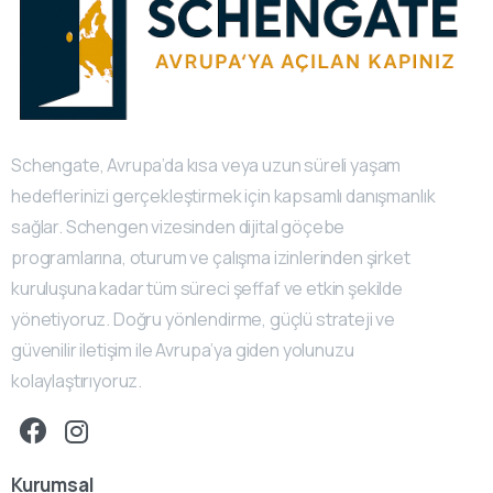
Schengate, Avrupa’da kısa veya uzun süreli yaşam
hedeflerinizi gerçekleştirmek için kapsamlı danışmanlık
sağlar. Schengen vizesinden dijital göçebe
programlarına, oturum ve çalışma izinlerinden şirket
kuruluşuna kadar tüm süreci şeffaf ve etkin şekilde
yönetiyoruz. Doğru yönlendirme, güçlü strateji ve
güvenilir iletişim ile Avrupa’ya giden yolunuzu
kolaylaştırıyoruz.
Kurumsal