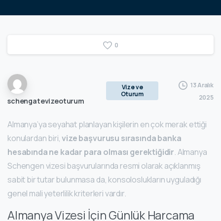
0
13 Aralık
Vize ve
Oturum
2025
schengatevizeoturum
Almanya’ya seyahat planlayan kişilerin en çok merak ettiği
konulardan biri,
vize başvurusu sırasında banka
hesabında ne kadar para olması gerektiğidir
. Almanya
Schengen vizesi başvurularında resmi olarak açıklanmış
sabit bir tutar bulunmasa da, konsoloslukların uyguladığı
genel mali yeterlilik kriterleri vardır.
Almanya Vizesi İçin Günlük Harcama