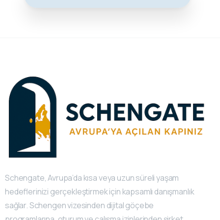
Schengate, Avrupa’da kısa veya uzun süreli yaşam
hedeflerinizi gerçekleştirmek için kapsamlı danışmanlık
sağlar. Schengen vizesinden dijital göçebe
programlarına, oturum ve çalışma izinlerinden şirket