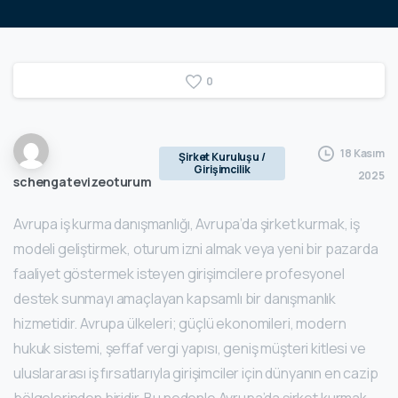
0
18 Kasım
Şirket Kuruluşu /
Girişimcilik
2025
schengatevizeoturum
Avrupa iş kurma danışmanlığı, Avrupa’da şirket kurmak, iş
modeli geliştirmek, oturum izni almak veya yeni bir pazarda
faaliyet göstermek isteyen girişimcilere profesyonel
destek sunmayı amaçlayan kapsamlı bir danışmanlık
hizmetidir. Avrupa ülkeleri; güçlü ekonomileri, modern
hukuk sistemi, şeffaf vergi yapısı, geniş müşteri kitlesi ve
uluslararası iş fırsatlarıyla girişimciler için dünyanın en cazip