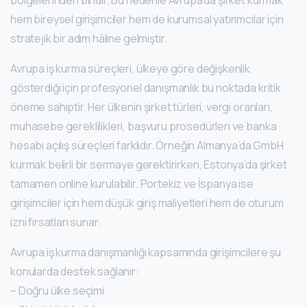
bölgelerinden biridir. Bu nedenle Avrupa’da şirket kurmak
hem bireysel girişimciler hem de kurumsal yatırımcılar için
stratejik bir adım hâline gelmiştir.
Avrupa iş kurma süreçleri, ülkeye göre değişkenlik
gösterdiği için profesyonel danışmanlık bu noktada kritik
öneme sahiptir. Her ülkenin şirket türleri, vergi oranları,
muhasebe gereklilikleri, başvuru prosedürleri ve banka
hesabı açılış süreçleri farklıdır. Örneğin Almanya’da GmbH
kurmak belirli bir sermaye gerektirirken, Estonya’da şirket
tamamen online kurulabilir. Portekiz ve İspanya ise
girişimciler için hem düşük giriş maliyetleri hem de oturum
izni fırsatları sunar.
Avrupa iş kurma danışmanlığı kapsamında girişimcilere şu
konularda destek sağlanır:
– Doğru ülke seçimi