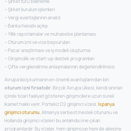
– Şirket türü belirleme
– Şirket kurulum işlemleri
– Vergi avantajlarının analizi
– Banka hesabı açılışı
– Yıllık raporlamalar ve muhasebe planlaması
– Oturum izni ve vize başvuruları
– Pazar araştırması ve iş modeli oluşturma
– Girişimcilik ve start-up destek programları
– Çifte vergilendirme anlaşmalarının değerlendirilmesi
Avrupa’da iş kurmanın en önemli avantajlarından biri
oturum izni fırsatıdır
. Birçok Avrupa ülkesi, kendi sınırları
içinde ticari faaliyet gösteren girişimcilere uzun süreli
ikamet hakkı verir. Portekiz D2 girişimci vizesi,
İspanya
girişimci oturumu
, Almanya serbest meslek oturumu ve
Hollanda girişimci vizeleri bu anlamda öne çıkan
programlardır. Bu vizeler, hem girişimciye hem de ailesine