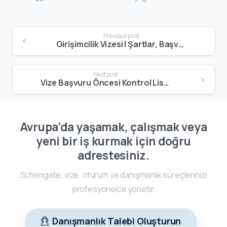
Previous post
Girişimcilik Vizesi | Şartlar, Başvuru Süreci, Ülkeler ve Oturum Avantajları
Next post
Vize Başvuru Öncesi Kontrol Listeleri | Eksiksiz Evrak Hazırlama Rehberi
Avrupa’da yaşamak, çalışmak veya
yeni bir iş kurmak için doğru
adrestesiniz.
Schengate, vize, oturum ve danışmanlık süreçlerinizi
profesyonelce yönetir.
Danışmanlık Talebi Oluşturun