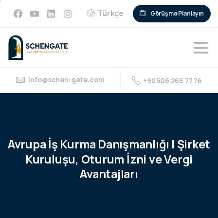
Türkçe
Görüşme Planlayın
info@schen-gate.com
+90 506 266 77 76
Avrupa
İş
Kurma
Danışmanlığı
|
Şirket
Kuruluşu,
Oturum
İzni
ve
Vergi
Avantajları