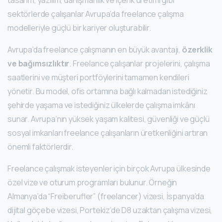
tasarım, yazılım, danışmanlık ve içerik üretimi gibi
sektörlerde çalışanlar Avrupa’da freelance çalışma
modelleriyle güçlü bir kariyer oluşturabilir.
Avrupa’da freelance çalışmanın en büyük avantajı,
özerklik
ve bağımsızlıktır
. Freelance çalışanlar projelerini, çalışma
saatlerini ve müşteri portföylerini tamamen kendileri
yönetir. Bu model, ofis ortamına bağlı kalmadan istediğiniz
şehirde yaşama ve istediğiniz ülkelerde çalışma imkânı
sunar. Avrupa’nın yüksek yaşam kalitesi, güvenliği ve güçlü
sosyal imkanları freelance çalışanların üretkenliğini artıran
önemli faktörlerdir.
Freelance çalışmak isteyenler için birçok Avrupa ülkesinde
özel vize ve oturum programları bulunur. Örneğin
Almanya’da “Freiberufler” (freelancer) vizesi, İspanya’da
dijital göçebe vizesi, Portekiz’de D8 uzaktan çalışma vizesi,