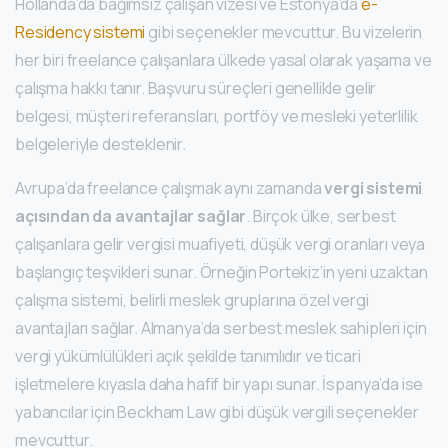
Hollanda’da bağımsız çalışan vizesi ve Estonya’da
e-
Residency sistemi
gibi seçenekler mevcuttur. Bu vizelerin
her biri freelance çalışanlara ülkede yasal olarak yaşama ve
çalışma hakkı tanır. Başvuru süreçleri genellikle gelir
belgesi, müşteri referansları, portföy ve mesleki yeterlilik
belgeleriyle desteklenir.
Avrupa’da freelance çalışmak aynı zamanda
vergi sistemi
açısından da avantajlar sağlar
. Birçok ülke, serbest
çalışanlara gelir vergisi muafiyeti, düşük vergi oranları veya
başlangıç teşvikleri sunar. Örneğin Portekiz’in yeni uzaktan
çalışma sistemi, belirli meslek gruplarına özel vergi
avantajları sağlar. Almanya’da serbest meslek sahipleri için
vergi yükümlülükleri açık şekilde tanımlıdır ve ticari
işletmelere kıyasla daha hafif bir yapı sunar. İspanya’da ise
yabancılar için Beckham Law gibi düşük vergili seçenekler
mevcuttur.