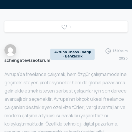
0
18 Kasım
Avrupa Finans – Vergi
– Bankacılık
2025
schengatevizeoturum
Avrupa’da freelance çalışmak, hem özgür çalışma modeline
geçmek isteyen profesyoneller hem de global pazarlarda
gelir elde etmek isteyen serbest çalışanlar için son derece
avantajlı bir seçenektir. Avrupa’nın birçok ülkesi freelance
çalışanları destekleyen özel vize türleri, vergi avantajları ve
modern çalışma altyapısı sunarak bu yaşam tarzını
kolaylaştırmaktadır. Özellikle teknoloji, dijital pazarlama,