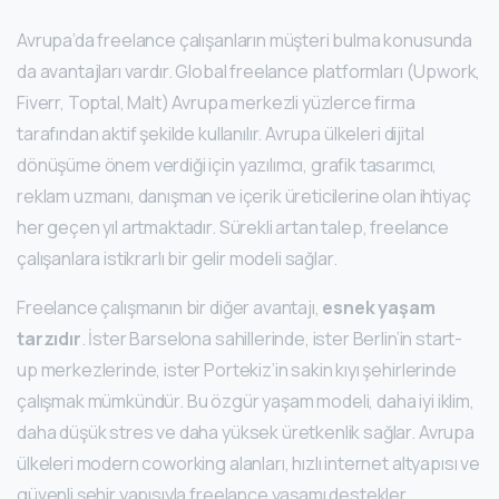
Avrupa’da freelance çalışanların müşteri bulma konusunda
da avantajları vardır. Global freelance platformları (Upwork,
Fiverr, Toptal, Malt) Avrupa merkezli yüzlerce firma
tarafından aktif şekilde kullanılır. Avrupa ülkeleri dijital
dönüşüme önem verdiği için yazılımcı, grafik tasarımcı,
reklam uzmanı, danışman ve içerik üreticilerine olan ihtiyaç
her geçen yıl artmaktadır. Sürekli artan talep, freelance
çalışanlara istikrarlı bir gelir modeli sağlar.
Freelance çalışmanın bir diğer avantajı,
esnek yaşam
tarzıdır
. İster Barselona sahillerinde, ister Berlin’in start-
up merkezlerinde, ister Portekiz’in sakin kıyı şehirlerinde
çalışmak mümkündür. Bu özgür yaşam modeli, daha iyi iklim,
daha düşük stres ve daha yüksek üretkenlik sağlar. Avrupa
ülkeleri modern coworking alanları, hızlı internet altyapısı ve
güvenli şehir yapısıyla freelance yaşamı destekler.