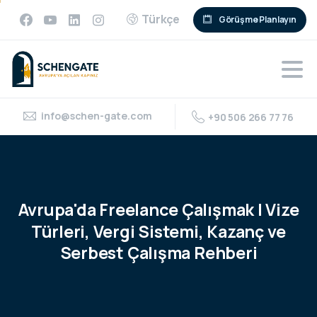
Türkçe
Görüşme Planlayın
info@schen-gate.com
+90 506 266 77 76
Avrupa'da
Freelance
Çalışmak
|
Vize
Türleri,
Vergi
Sistemi,
Kazanç
ve
Serbest
Çalışma
Rehberi