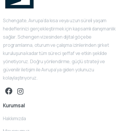
Schengate, Avrupa’da kısa veya uzun süreli yaşam
hedeflerinizi gerçekleştirmek için kapsamlı danışmanlık
sağlar. Schengen vizesinden dijital göçebe
programlarına, oturum ve çalışma izinlerinden şirket
kuruluşuna kadar tüm süreci şeffaf ve etkin şekilde
yönetiyoruz. Doğru yönlendirme, güçlü strateji ve
güvenilir iletişim ile Avrupa’ya giden yolunuzu
kolaylaştırıyoruz.
Kurumsal
Hakkımızda
Misyonumuz