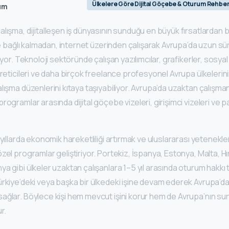
Ülkelere Göre Dijital Göçebe & Oturum Rehber
um
lışma, dijitalleşen iş dünyasının sunduğu en büyük fırsatlardan bir
ise bağlı kalmadan, internet üzerinden çalışarak Avrupa’da uzun sür
rıyor. Teknoloji sektöründe çalışan yazılımcılar, grafikerler, sosy
üreticileri ve daha birçok freelance profesyonel Avrupa ülkeleri
lışma düzenlerini kıtaya taşıyabiliyor. Avrupa’da uzaktan çalışm
ogramlar arasında dijital göçebe vizeleri, girişimci vizeleri ve pas
 yıllarda ekonomik hareketliliği artırmak ve uluslararası yetenekle
zel programlar geliştiriyor. Portekiz, İspanya, Estonya, Malta, Hı
a gibi ülkeler uzaktan çalışanlara 1–5 yıl arasında oturum hakkı t
rkiye’deki veya başka bir ülkedeki işine devam ederek Avrupa’da
ağlar. Böylece kişi hem mevcut işini korur hem de Avrupa’nın 
r.