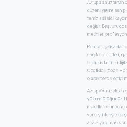
Avrupa’da uzaktan ça
düzenli gelire sahip 
temiz adli sicil kayd
değişir. Başvuru dos
metinleri profesyone
Remote çalışanlar iç
sağlık hizmetleri, gü
topluluk kültürü diji
Özellikle Lizbon, Por
olarak tercih ettiği 
Avrupa’da uzaktan ça
yükümlülüğüdür
. 
mükellefi olunacağı 
vergi yükleriyle kar
analiz yapılması son