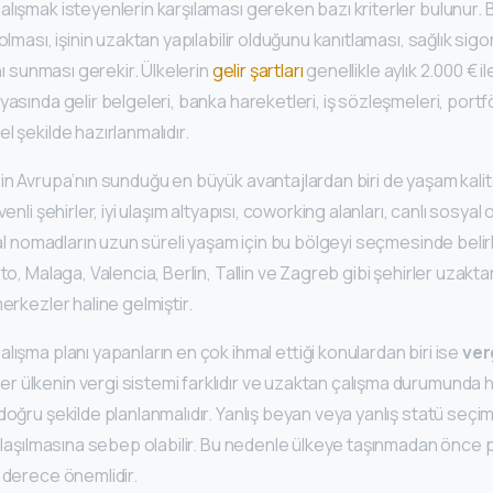
lışmak isteyenlerin karşılaması gereken bazı kriterler bulunur. 
olması, işinin uzaktan yapılabilir olduğunu kanıtlaması, sağlık sig
ını sunması gerekir. Ülkelerin
gelir şartları
genellikle aylık 2.000 € i
yasında gelir belgeleri, banka hareketleri, iş sözleşmeleri, port
l şekilde hazırlanmalıdır.
in Avrupa’nın sunduğu en büyük avantajlardan biri de yaşam kalite
venli şehirler, iyi ulaşım altyapısı, coworking alanları, canlı sosyal
tal nomadların uzun süreli yaşam için bu bölgeyi seçmesinde belirl
to, Malaga, Valencia, Berlin, Tallin ve Zagreb gibi şehirler uzakta
merkezler haline gelmiştir.
lışma planı yapanların en çok ihmal ettiği konulardan biri ise
ver
Her ülkenin vergi sistemi farklıdır ve uzaktan çalışma durumunda 
doğru şekilde planlanmalıdır. Yanlış beyan veya yanlış statü seçim
şılaşılmasına sebep olabilir. Bu nedenle ülkeye taşınmadan önce 
 derece önemlidir.