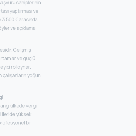
Başvuru sahiplerinin
ortası yaptırması ve
le 3.500 € arasında
föyler ve açıklama
sidir. Gelişmiş
 ortamlar ve güçlü
eyici rol oynar.
n çalışanların yoğun
gi
hangi ülkede vergi
i ileride yüksek
profesyonel bir