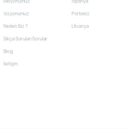
Misyonumuz
İspanya
Vizyonumuz
Portekiz
Neden Biz ?
Litvanya
Sıkça Sorulan Sorular
Blog
İletişim