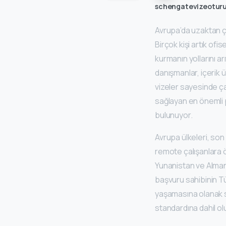
schengatevizeotur
Avrupa’da uzaktan ça
Birçok kişi artık of
kurmanın yollarını a
danışmanlar, içerik 
vizeler sayesinde ça
sağlayan en önemli pr
bulunuyor.
Avrupa ülkeleri, son
remote çalışanlara ö
Yunanistan ve Almany
başvuru sahibinin Tü
yaşamasına olanak s
standardına dahil olu