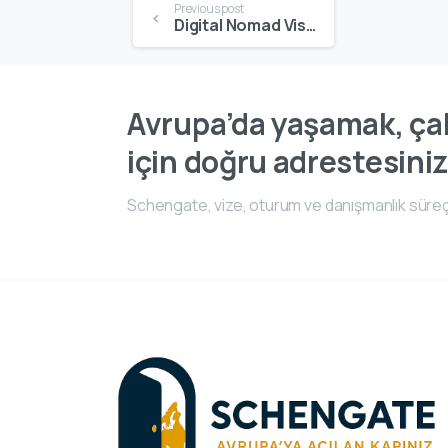
Previous post
Digital Nomad Visa | Uzaktan Çalışanlar İçin En Popüler Göçebe Vize Programları
Avrupa’da yaşamak, çal
için doğru adrestesiniz
Schengate, vize, oturum ve danışmanlık süreç