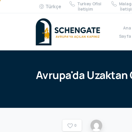
Turkey Ofisi
Malaga
Türkçe
İletişim
İletiş
Ana
Sayfa
Avrupa'da
Uzaktan
0