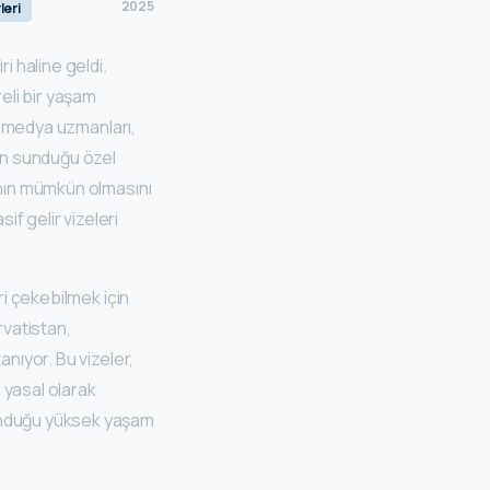
2025
leri
i haline geldi.
eli bir yaşam
al medya uzmanları,
nin sunduğu özel
anın mümkün olmasını
if gelir vizeleri
ri çekebilmek için
rvatistan,
anıyor. Bu vizeler,
 yasal olarak
sunduğu yüksek yaşam