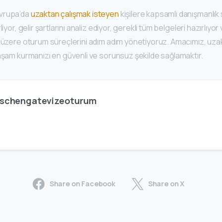
vrupa’da
uzaktan çalışmak isteyen
kişilere kapsamlı danışmanlık 
iyor, gelir şartlarını analiz ediyor, gerekli tüm belgeleri hazırlıyor
k üzere oturum süreçlerini adım adım yönetiyoruz. Amacımız, uza
yaşam kurmanızı en güvenli ve sorunsuz şekilde sağlamaktır.
schengatevizeoturum
Share on Facebook
Share on X