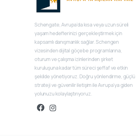
Schengate, Avrupa’da kısa veya uzun süreli
yaşam hedeflerinizi gerçekleştirmek için
kapsamlı danışmanlık sağlar. Schengen
vizesinden dijital göçebe programlarına,
oturum ve çalışma izinlerinden şirket
kuruluşuna kadar tüm süreci şeffaf ve etkin
şekilde yönetiyoruz. Doğru yönlendirme, güçlü
strateji ve güvenilir iletişim ile Avrupa’ya giden
yolunuzu kolaylaştırıyoruz.