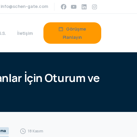
info@schen-gate.com
Görüşme
S.S.
İletişim
Planlayın
anlar
İçin
Oturum
ve
ışma
18 Kasım