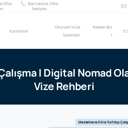
 Ofisi
Barcelona Ofisi
im
İletişim
Oturum/Vize
Neden Biz
Kurumsal
S.
İşlemleri
?
Çalışma
|
Digital
Nomad
Ol
Vize
Rehberi
Mesleklere Göre Yurtdışı Çal