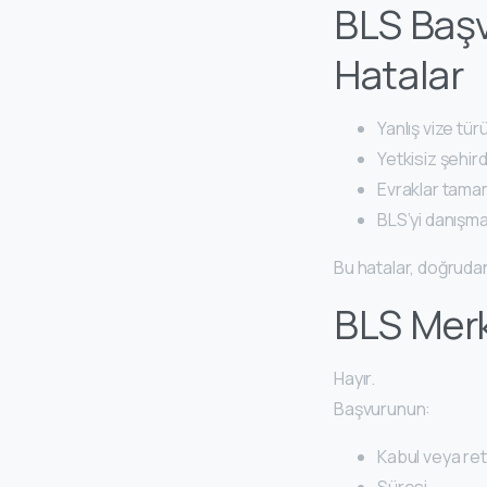
BLS Başv
Hatalar
Yanlış vize tü
Yetkisiz şehi
Evraklar tam
BLS’yi danışma
Bu hatalar, doğrudan
BLS Merk
Hayır.
Başvurunun:
Kabul veya ret
Süresi