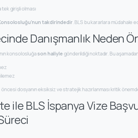
 tek girişli olması
Konsolosluğu’nun takdirindedir
. BLS bu kararlara müdahale 
cinde Danışmanlık Neden Ön
nın konsolosluğa
son haliyle
gönderildiği noktadır. Bu aşamada
mez
rilemez
öncesi dosyanın eksiksiz ve stratejik hazırlanması kritik önemde
e ile BLS İspanya Vize Başv
Süreci