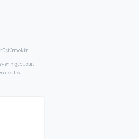
nüştürmektir.
osyanın gücüdür.
en
destek