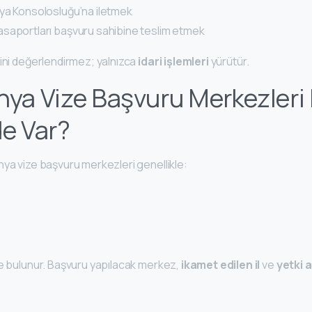
ya Konsolosluğu’na iletmek
saportları başvuru sahibine teslim etmek
ğini değerlendirmez; yalnızca
idari işlemleri
yürütür.
nya Vize Başvuru Merkezleri
de Var?
nya vize başvuru merkezleri genellikle:
de bulunur. Başvuru yapılacak merkez,
ikamet edilen il
ve
yetki 