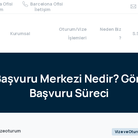
 Ofisi
Barcelona Ofisi
im
İletişim
Oturum/Vize
Neden Biz
Kurumsal
S.
İşlemleri
?
Başvuru
Merkezi
Nedir?
Gör
Başvuru
Süreci
izeoturum
Vize ve Otu