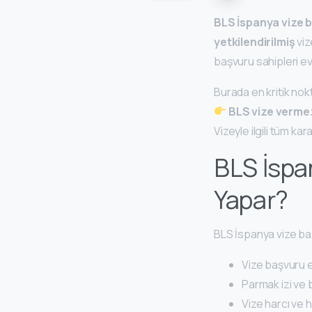
BLS İspanya vize 
yetkilendirilmiş
viz
başvuru sahipleri e
Burada en kritik nok
BLS vize vermez
Vizeyle ilgili tüm kar
BLS İspa
Yapar?
BLS İspanya vize ba
Vize başvuru e
Parmak izi ve 
Vize harcı ve 