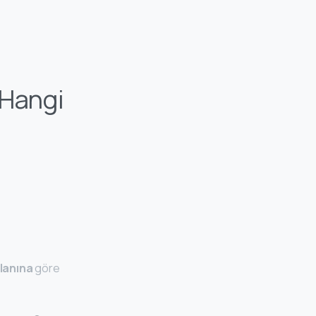
 Hangi
alanına
göre