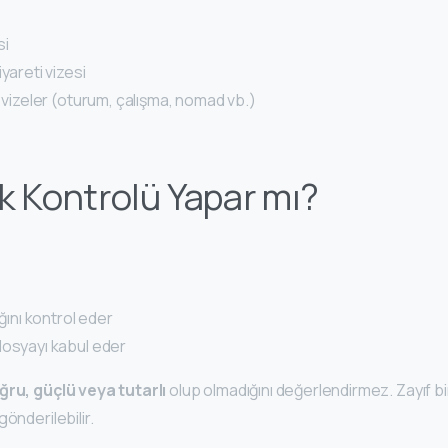
si
yareti vizesi
) vizeler (oturum, çalışma, nomad vb.)
k Kontrolü Yapar mı?
ığını kontrol eder
dosyayı kabul eder
ğru, güçlü veya tutarlı
olup olmadığını değerlendirmez. Zayıf b
önderilebilir.