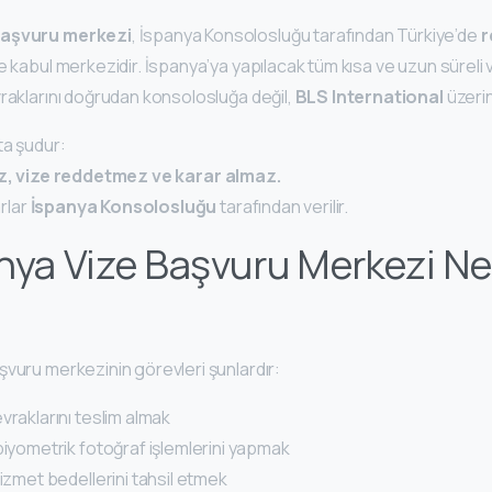
başvuru merkezi
, İspanya Konsolosluğu tarafından Türkiye’de
r
e kabul merkezidir. İspanya’ya yapılacak tüm kısa ve uzun süreli 
vraklarını doğrudan konsolosluğa değil,
BLS International
üzerin
ta şudur:
, vize reddetmez ve karar almaz.
arlar
İspanya Konsolosluğu
tarafından verilir.
nya Vize Başvuru Merkezi Ne 
şvuru merkezinin görevleri şunlardır:
vraklarını teslim almak
biyometrik fotoğraf işlemlerini yapmak
hizmet bedellerini tahsil etmek