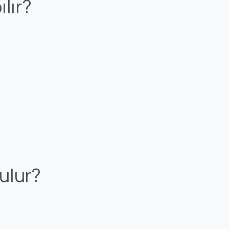
lır?
ulur?