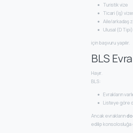
Turistik vize
Ticari (iş) vize
Aile/arkadaş zi
Ulusal (D Tipi
için başvuru yapılır.
BLS Evra
Hayır.
BLS:
Evrakların varl
Listeye göre 
Ancak evrakların
do
edilip konsolosluğa g