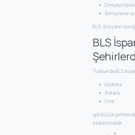
Dosyayı İspan
Sonuçlanan pa
BLS, dosyanın içeri
BLS İspa
Şehirler
Türkiye’de BLS İspa
İstanbul
Ankara
İzmir
gibi büyük şehirler
belirlenmelidir.