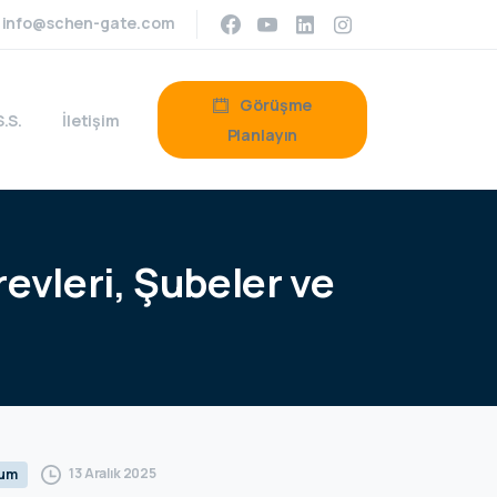
info@schen-gate.com
Görüşme
S.S.
İletişim
Planlayın
evleri,
Şubeler
ve
13 Aralık 2025
rum