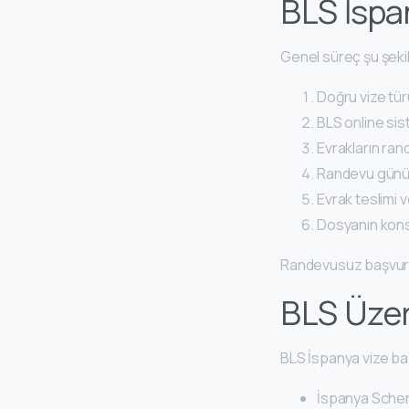
BLS İspa
Genel süreç şu şekild
Doğru vize tü
BLS online sis
Evrakların ran
Randevu günü 
Evrak teslimi v
Dosyanın kons
Randevusuz başvuru
BLS Üzer
BLS İspanya vize b
İspanya Scheng