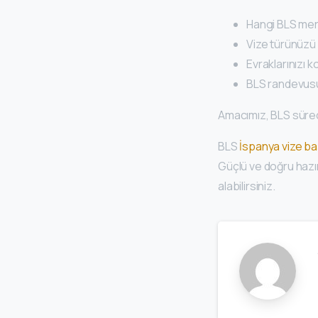
Hangi BLS mer
Vize türünüzü n
Evraklarınızı 
BLS randevusun
Amacımız, BLS süre
BLS
İspanya vize b
Güçlü ve doğru hazır
alabilirsiniz.