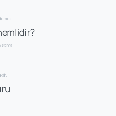
edemez.
emlidir?
n sonra:
dir.
uru