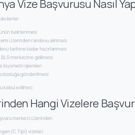
nya Vize Başvurusu Nasıl Yapı
e ilerler:
rünün belirlenmesi
temi üzerinden randevu alınması
devu tarihine kadar hazırlanması
BLS merkezine gidilmesi
e biyometri işlemleri
olosluğa gönderilmesi
 kabul edilmez.
inden Hangi Vizelere Başvur
aşvuru merkezi üzerinden:
en (C Tipi) vizeleri