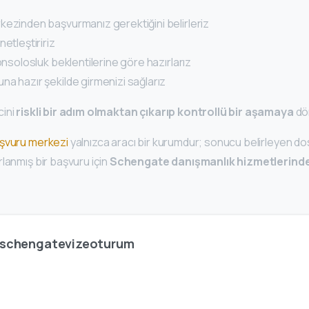
kezinden başvurmanız gerektiğini belirleriz
etleştiririz
konsolosluk beklentilerine göre hazırlarız
a hazır şekilde girmenizi sağlarız
cini
riskli bir adım olmaktan çıkarıp kontrollü bir aşamaya
dö
aşvuru merkezi
yalnızca aracı bir kurumdur; sonucu belirleyen d
lanmış bir başvuru için
Schengate danışmanlık hizmetlerind
schengatevizeoturum