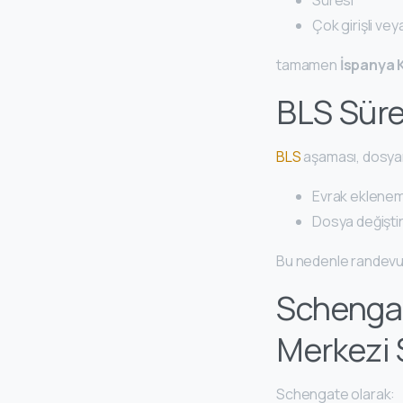
Çok girişli veya
tamamen
İspanya 
BLS Süre
BLS
aşaması, dosya
Evrak eklene
Dosya değişti
Bu nedenle randevu 
Schengat
Merkezi 
Schengate olarak: