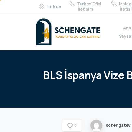
Turkey Ofisi
Malaga
Türkçe
İletişim
İletiş
Ana
Sayfa
BLS
İspanya
Vize
schengatev
0