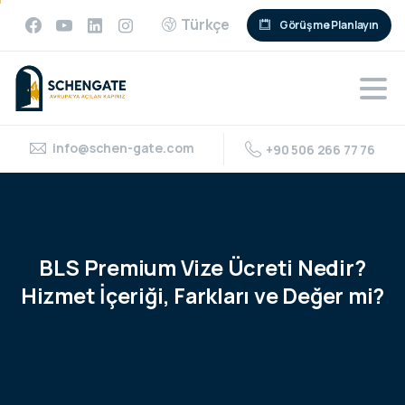
Türkçe
Görüşme Planlayın
info@schen-gate.com
+90 506 266 77 76
BLS
Premium
Vize
Ücreti
Nedir?
Hizmet
İçeriği,
Farkları
ve
Değer
mi?