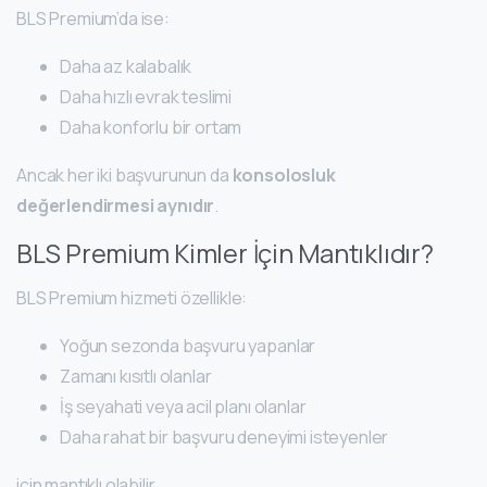
BLS Premium’da ise:
Daha az kalabalık
Daha hızlı evrak teslimi
Daha konforlu bir ortam
Ancak her iki başvurunun da
konsolosluk
değerlendirmesi aynıdır
.
BLS Premium Kimler İçin Mantıklıdır?
BLS Premium hizmeti özellikle:
Yoğun sezonda başvuru yapanlar
Zamanı kısıtlı olanlar
İş seyahati veya acil planı olanlar
Daha rahat bir başvuru deneyimi isteyenler
için mantıklı olabilir.