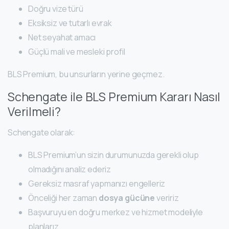
Doğru vize türü
Eksiksiz ve tutarlı evrak
Net seyahat amacı
Güçlü mali ve mesleki profil
BLS Premium, bu unsurların yerine geçmez.
Schengate ile BLS Premium Kararı Nasıl
Verilmeli?
Schengate olarak:
BLS Premium’un sizin durumunuzda gerekli olup
olmadığını analiz ederiz
Gereksiz masraf yapmanızı engelleriz
Önceliği her zaman
dosya gücüne
veririz
Başvuruyu en doğru merkez ve hizmet modeliyle
planlarız