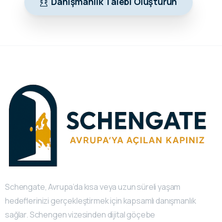
Danışmanlık Talebi Oluşturun
Schengate, Avrupa’da kısa veya uzun süreli yaşam
hedeflerinizi gerçekleştirmek için kapsamlı danışmanlık
sağlar. Schengen vizesinden dijital göçebe