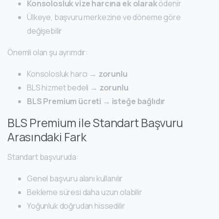
Konsolosluk vize harcına ek olarak
ödenir
Ülkeye, başvuru merkezine ve döneme göre
değişebilir
Önemli olan şu ayrımdır:
Konsolosluk harcı →
zorunlu
BLS hizmet bedeli →
zorunlu
BLS Premium ücreti → isteğe bağlıdır
BLS Premium ile Standart Başvuru
Arasındaki Fark
Standart başvuruda:
Genel başvuru alanı kullanılır
Bekleme süresi daha uzun olabilir
Yoğunluk doğrudan hissedilir