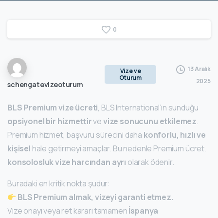
0
13 Aralık
Vize ve
Oturum
2025
schengatevizeoturum
BLS Premium vize ücreti
, BLS International’ın sunduğu
opsiyonel bir hizmettir
ve
vize sonucunu etkilemez
.
Premium hizmet, başvuru sürecini daha
konforlu, hızlı ve
kişisel
hale getirmeyi amaçlar. Bu nedenle Premium ücret,
konsolosluk vize harcından ayrı
olarak ödenir.
Buradaki en kritik nokta şudur:
BLS Premium almak, vizeyi garanti etmez.
Vize onayı veya ret kararı tamamen
İspanya