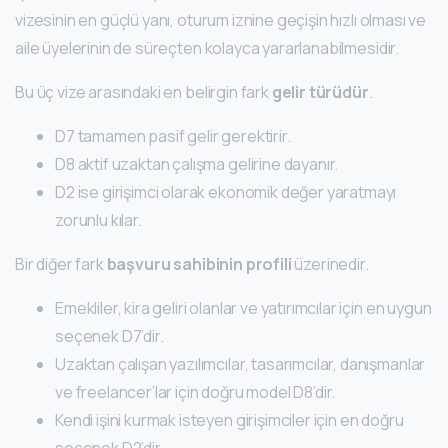
vizesinin en güçlü yanı, oturum iznine geçişin hızlı olması ve
aile üyelerinin de süreçten kolayca yararlanabilmesidir.
Bu üç vize arasındaki en belirgin fark
gelir türüdür
.
D7 tamamen pasif gelir gerektirir.
D8 aktif uzaktan çalışma gelirine dayanır.
D2 ise girişimci olarak ekonomik değer yaratmayı
zorunlu kılar.
Bir diğer fark
başvuru sahibinin profili
üzerinedir.
Emekliler, kira geliri olanlar ve yatırımcılar için en uygun
seçenek D7’dir.
Uzaktan çalışan yazılımcılar, tasarımcılar, danışmanlar
ve freelancer’lar için doğru model D8’dir.
Kendi işini kurmak isteyen girişimciler için en doğru