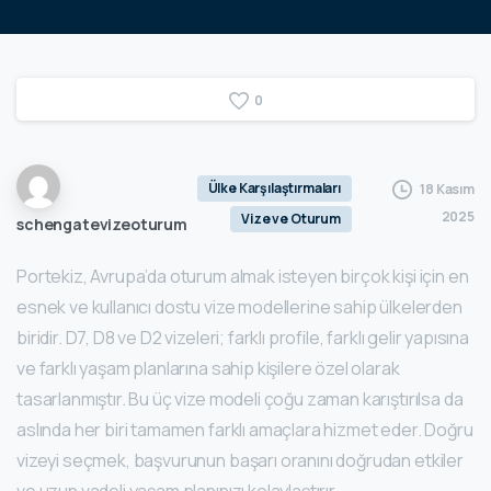
0
Ülke Karşılaştırmaları
18 Kasım
2025
Vize ve Oturum
schengatevizeoturum
Portekiz, Avrupa’da oturum almak isteyen birçok kişi için en
esnek ve kullanıcı dostu vize modellerine sahip ülkelerden
biridir. D7, D8 ve D2 vizeleri; farklı profile, farklı gelir yapısına
ve farklı yaşam planlarına sahip kişilere özel olarak
tasarlanmıştır. Bu üç vize modeli çoğu zaman karıştırılsa da
aslında her biri tamamen farklı amaçlara hizmet eder. Doğru
vizeyi seçmek, başvurunun başarı oranını doğrudan etkiler