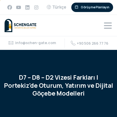
Türkçe
Görüşme Planlayın
info@schen-gate.com
+90 506 266 77 76
D7
–
D8
–
D2
Vizesi
Farkları
|
Portekiz'de
Oturum,
Yatırım
ve
Dijital
Göçebe
Modelleri