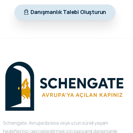
Danışmanlık Talebi Oluşturun
Schengate, Avrupa’da kısa veya uzun süreli yaşam
hedeflerinizi gerçekleştirmek için kapsamlı danışmanlık