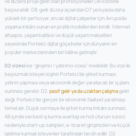
ve düzenli proje geliri olan profesyoneller D8 vizesine
başvurabilir. D8, gelir düzeyi açısından D7’ye kıyasla daha
yüksek bir şart koyar, ancak dijital çalışanlar için Avrupa’da
yaşama imkânı sunan en pratik modellerden biridir. İnternet
altyapısı, yaşam kalitesi ve düşük yaşam maliyetleri
sayesinde Portekiz dijital göçebeler için dünyanın en
popüler merkezlerinden biri hâline gelmiştir.
D2 vizesi
ise “girişimci / yatırımcı vizesi” modelidir. Bu vize ile
başvurmak isteyen kişinin Portekiz’de şirket kurması,
yatırım yapması veya ekonomik değer yaratacak bir iş planı
sunması gerekir. D2,
pasif gelir ya da uzaktan çalışma
geliri
değil, Portekiz’de gerçek bir ekonomik faaliyet yaratmayı
temel alır. Düşük sermaye ile şirket kurma imkânı sunması,
AB içinde serbest iş kurma avantajı ve hızlı oturum süreci
nedeniyle start-up sahipleri, e-ticaret girişimcileri ve küçük
işletme kurmak isteyenler tarafından tercih edilir. D2