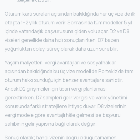
seçenek D2’dir.
Oturum kartı süreleri açısından bakıldığında her üç vize de ilk
etapta 1–2 yıllık oturum verir. Sonrasında tüm modeller 5 yıl
içinde vatandaşlık başvurusuna giden yolu açar. D2 ve D8
vizeleri genellikle daha hızlı sonuçlanırken, D7 bazen
yoğunluktan dolayı süreç olarak daha uzun sürebilir.
Yaşam maliyetleri, vergi avantajları ve sosyal haklar
açısından bakıldığında bu üç vize modeli de Portekiz’de tam
oturum hakkı sunduğu için benzer avantajlara sahiptir.
Ancak D2 girişimciler için ticari vergi planlaması
gerektirirken, D7 sahipleri gelir vergisi ve varlık yönetimi
konusunda farklı stratejilere ihtiyaç duyar. D8 vizelerinin
vergi modele göre avantajlı hâle gelmesi ise başvuru
sahibinin gelir yapısına bağlı olarak değişir.
Sonuç olarak; hangi vizenin doğru olduğu tamamen