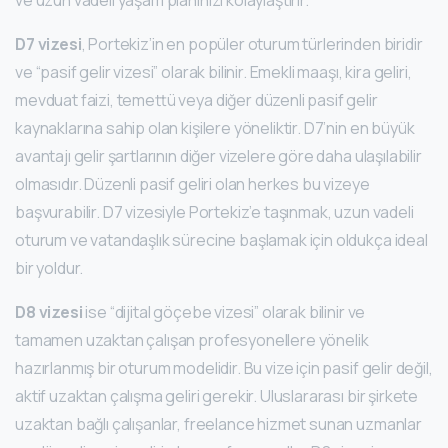
ve uzun vadeli yaşam planınızı kolaylaştırır.
D7 vizesi
, Portekiz’in en popüler oturum türlerinden biridir
ve “pasif gelir vizesi” olarak bilinir. Emekli maaşı, kira geliri,
mevduat faizi, temettü veya diğer düzenli pasif gelir
kaynaklarına sahip olan kişilere yöneliktir. D7’nin en büyük
avantajı gelir şartlarının diğer vizelere göre daha ulaşılabilir
olmasıdır. Düzenli pasif geliri olan herkes bu vizeye
başvurabilir. D7 vizesiyle Portekiz’e taşınmak, uzun vadeli
oturum ve vatandaşlık sürecine başlamak için oldukça ideal
bir yoldur.
D8 vizesi
ise “dijital göçebe vizesi” olarak bilinir ve
tamamen uzaktan çalışan profesyonellere yönelik
hazırlanmış bir oturum modelidir. Bu vize için pasif gelir değil,
aktif uzaktan çalışma geliri gerekir. Uluslararası bir şirkete
uzaktan bağlı çalışanlar, freelance hizmet sunan uzmanlar