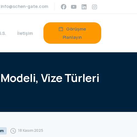
info@schen-gate.com
Görüşme
S.S.
İletişim
Planlayın
Modeli,
Vize
Türleri
18 Kasım 2025
um