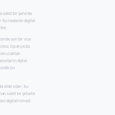
a sabit bir şehirde
r. Bu nedenle digital
rir.
sinde ayrı bir vize
vizesi, İspanya’da
ikle uzaktan
istan’ın dijital
rlilik ön
nda elde eder; bu
an sabit bir şirkete
lması digital nomad