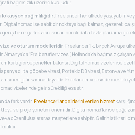
afi bağımsızlık üzerine kuruludur.
i
lokasyon bağımlılığıdır
. Freelancer her ülkede yaşayabilir vey
ir. Digital nomad ise sabit bir noktaya bağlı kalmaz, gezerek çalışı
eniş bir özgürlük alanı sunar, ancak daha fazla planlama gerekti
k
vize ve oturum modelleridir
. Freelancer’lık, birçok Avrupa ülke
in Almanya’da “Freiberufler vizesi”, Hollanda’da bağımsız çalışan 
um kartı gibi seçenekler bulunur. Digital nomad vizeleri ise özell
 İspanya dijital göçebe vizesi, Portekiz D8 vizesi, Estonya ve Yunan
mamen gelir şartına dayalıdır. Freelancer vizesinde mesleki yete
omad vizelerinde gelir sürekliliği esastır.
n da fark vardır.
Freelancer’lar gelirlerini verilen hizmet
karşılığı
föyü ve proje yönetimi önemlidir. Digital nomad’lar ise çoğu zam
 veya düzenli uluslararası müşterilere sahiptir. Gelirin istikrarlı o
ritiktir.