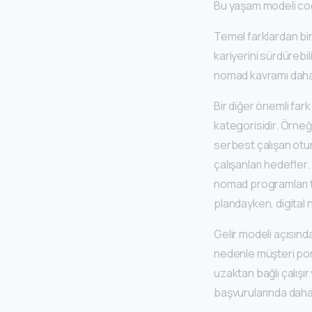
Bu yaşam modeli coğr
Temel farklardan bir
kariyerini sürdürebil
nomad kavramı daha g
Bir diğer önemli far
kategorisidir. Örneğ
serbest çalışan otur
çalışanları hedefler.
nomad programları ta
plandayken, digital n
Gelir modeli açısında
nedenle müşteri port
uzaktan bağlı çalışır
başvurularında daha k