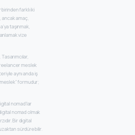
irinden farklı iki
r, ancak amaç,
pa’ya taşınmak,
 anlamak vize
 Tasarımcılar,
n freelancer meslek
teriyle aynı anda iş
r “meslek” formudur;
gital nomad’lar
 digital nomad olmak
dır. Bir digital
uzaktan sürdürebilir.