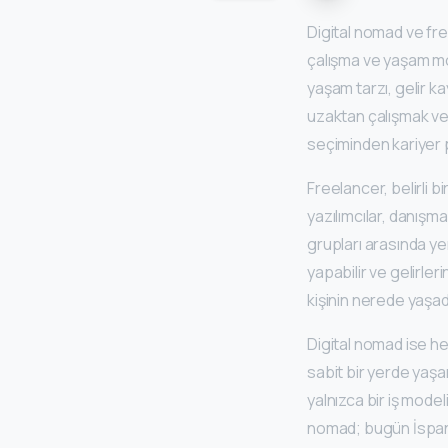
Digital nomad ve free
çalışma ve yaşam mo
yaşam tarzı, gelir k
uzaktan çalışmak ve
seçiminden kariyer 
Freelancer, belirli 
yazılımcılar, danışm
grupları arasında yer
yapabilir ve gelirle
kişinin nerede yaşadı
Digital nomad ise h
sabit bir yerde yaşa
yalnızca bir iş mode
nomad; bugün İspanya