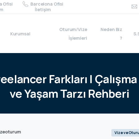
 Ofisi
Barcelona Ofisi
im
İletişim
Oturum/Vize
Neden Biz
Kurumsal
S.
İşlemleri
?
reelancer
Farkları
|
Çalışma
ve
Yaşam
Tarzı
Rehberi
izeoturum
Vize ve Otur