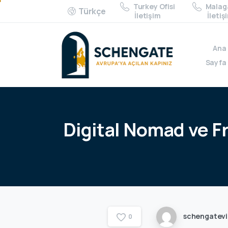
Turkey Ofisi
Malaga
Türkçe
İletişim
İletiş
Ana
Sayfa
Digital
Nomad
ve
F
schengatev
0