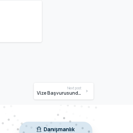
Next post
Vize Başvurusunda En Sık Yapılan Hatalar | Red Almamak İçin Bilmeniz Gerekenler
Danışmanlık