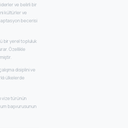
erler ve belirli bir
ni kültürler ve
adaptasyon becerisi
ü bir yerel topluluk
rar. Özellikle
miştir.
alışma disiplini ve
klı ülkelerde
 vize türünün
oturum başvurusunun