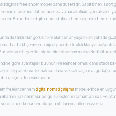
kıldığında freelancer modeli daha düzenlidir. Sabit bir ev, sabit gid
ital nomad modeli ise daha maceracı ve hareketlidir; yeni ülkeler, ye
ı içerir. Bu nedenle digital nomad olmak hem özgürlük hem de 
a da farklılıklar görülür. Freelancer’lar yaşadıkları şehirde güçl
nomad’lar farklı şehirlerde dijital göçebe topluluklarıyla bağlantı ku
, Barselona gibi şehirler global digital nomad merkezleri hâline gel
endine göre avantajları bulunur. Freelancer olmak daha stabil bir ç
sağlar. Digital nomad olmak ise daha yüksek yaşam özgürlüğü, far
obal çalışma deneyimi sunar.
hem freelancer hem
digital nomad çalışma
modellerinde en uygun
 kanıtlarının hazırlanması, belge süreçlerinin tamamlanması ve 
e yönetilmesi konusunda kapsamlı danışmanlık sunuyoruz.