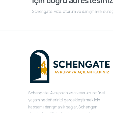
için doğru adrestesiniz
Schengate, vize, oturum ve danışmanlık süreç
Schengate, Avrupa’da kısa veya uzun süreli
yaşam hedeflerinizi gerçekleştirmek için
kapsamlı danışmanlık sağlar. Schengen