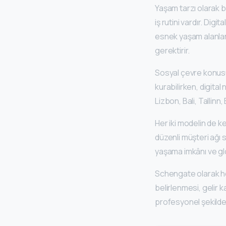
Yaşam tarzı olarak ba
iş rutini vardır. Dig
esnek yaşam alanlar
gerektirir.
Sosyal çevre konusund
kurabilirken, digital 
Lizbon, Bali, Tallinn
Her iki modelin de k
düzenli müşteri ağı 
yaşama imkânı ve gl
Schengate olarak 
belirlenmesi, gelir
profesyonel şekild