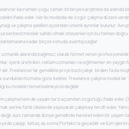
lancer kavramları çoğu zaman birbiriyle karıştırılsa da aslında birb
delini ifade eder. Her iki modelde de özgür çalışma düzeni vardı
aynağı ve çalışma şekilleri açısından önemli ayrımlar bulunur. Avru
ya serbest meslek sahibi olmak isteyenler için bu farkları doğru
planlamasına kadar birçok konuda avantaj sağlar.
bir uzmanlık alanında bağımsız olarak hizmet veren profesyoneldir.
anlar, içerik üreticileri, reklam uzmanları ve eğitmenler en yaygı
 alır. Freelancer’lar genellikle proje bazlı çalışır, birden fazla müş
rini sundukları hizmete göre belirler. Freelance çalışma modeli bi
ğı bu modelin temel belirleyicisi değildir.
em çalışma hem de yaşam tarzı açısından özgürlüğü ifade eder. Di
mak yerine farklı ülkelerde yaşayarak çalışmayı tercih eder. Yani
li değil, aynı zamanda dünya genelinde hareket eden bir yaşam tarzı
’da çalışıp, birkaç ay sonra Portekiz’e geçebilir ve tüm işlerini 