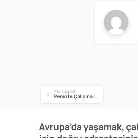
Previous post
Remote Çalışma İçin Gerekli Belgeler | Dijital Göçebe ve Uzaktan Çalışma Vize Rehberi
Avrupa’da yaşamak, çal