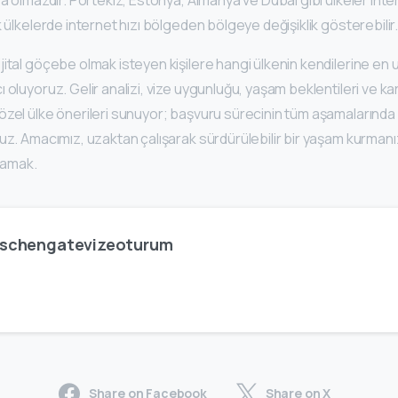
k ülkelerde internet hızı bölgeden bölgeye değişiklik gösterebilir
jital göçebe olmak isteyen kişilere hangi ülkenin kendilerine en
 oluyoruz. Gelir analizi, vize uygunluğu, yaşam beklentileri ve ka
özel ülke önerileri sunuyor; başvuru sürecinin tüm aşamalarınd
uz. Amacımız, uzaktan çalışarak sürdürülebilir bir yaşam kurmanı
nlamak.
schengatevizeoturum
Share on Facebook
Share on X