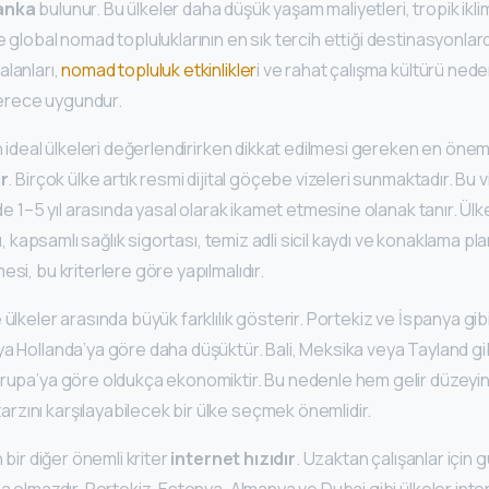
Lanka
bulunur. Bu ülkeler daha düşük yaşam maliyetleri, tropik iklim
 global nomad topluluklarının en sık tercih ettiği destinasyonlardır
lanları,
nomad topluluk etkinlikler
i ve rahat çalışma kültürü nede
erece uygundur.
in ideal ülkeleri değerlendirirken dikkat edilmesi gereken en öneml
ir
. Birçok ülke artık resmi dijital göçebe vizeleri sunmaktadır. Bu 
ede 1–5 yıl arasında yasal olarak ikamet etmesine olanak tanır. Ülke
nı, kapsamlı sağlık sigortası, temiz adli sicil kaydı ve konaklama plan
esi, bu kriterlere göre yapılmalıdır.
ülkeler arasında büyük farklılık gösterir. Portekiz ve İspanya gib
a Hollanda’ya göre daha düşüktür. Bali, Meksika veya Tayland gib
vrupa’ya göre oldukça ekonomiktir. Bu nedenle hem gelir düzeyi
rzını karşılayabilecek bir ülke seçmek önemlidir.
n bir diğer önemli kriter
internet hızıdır
. Uzaktan çalışanlar için g
sa olmazdır. Portekiz, Estonya, Almanya ve Dubai gibi ülkeler inte