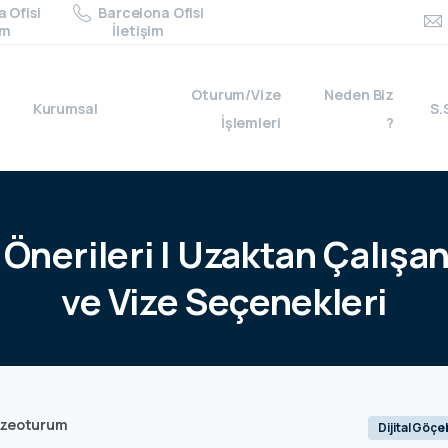
 Ofisi
Barcelona Ofisi
im
İletişim
Oturum/Vize
Neden Biz
Kurumsal
S.
İşlemleri
?
Önerileri
|
Uzaktan
Çalışan
ve
Vize
Seçenekleri
izeoturum
Dijital Göç