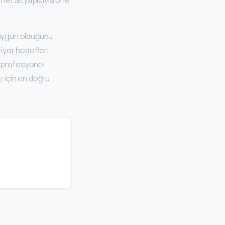
.
 uygun olduğunu
riyer hedefleri
a profesyonel
z için en doğru