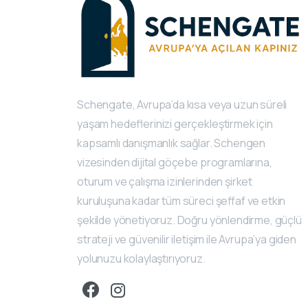
Schengate, Avrupa’da kısa veya uzun süreli
yaşam hedeflerinizi gerçekleştirmek için
kapsamlı danışmanlık sağlar. Schengen
vizesinden dijital göçebe programlarına,
oturum ve çalışma izinlerinden şirket
kuruluşuna kadar tüm süreci şeffaf ve etkin
şekilde yönetiyoruz. Doğru yönlendirme, güçlü
strateji ve güvenilir iletişim ile Avrupa’ya giden
yolunuzu kolaylaştırıyoruz.