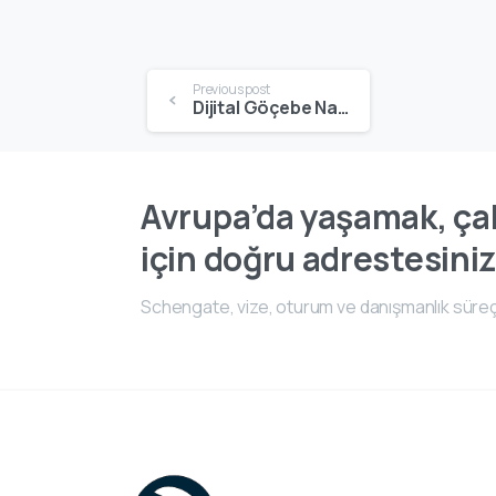
Previous post
Dijital Göçebe Nasıl Olunur? | Uzaktan Çalışarak Dünyayı Gezme Rehberi
Avrupa’da yaşamak, çal
için doğru adrestesiniz
Schengate, vize, oturum ve danışmanlık süreç