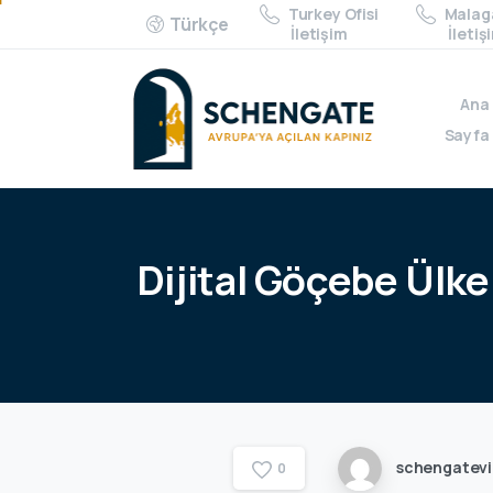
Turkey Ofisi
Malaga
Türkçe
İletişim
İletiş
Ana
Sayfa
Dijital
Göçebe
Ülke
schengatev
0