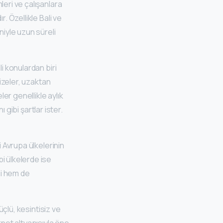
leri ve çalışanlara
. Özellikle Bali ve
niyle uzun süreli
i konulardan biri
vizeler, uzaktan
ler genellikle aylık
ı gibi şartlar ister.
i Avrupa ülkelerinin
i ülkelerde ise
ni hem de
üçlü, kesintisiz ve
rnet altyapısıyla öne