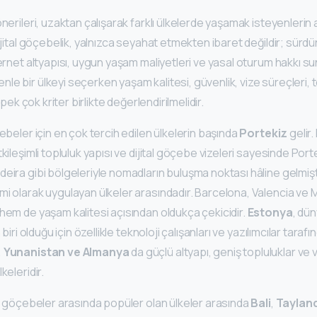
nerileri, uzaktan çalışarak farklı ülkelerde yaşamak isteyenlerin 
ijital göçebelik, yalnızca seyahat etmekten ibaret değildir; sürdürül
ternet altyapısı, uygun yaşam maliyetleri ve yasal oturum hakkı su
e bir ülkeyi seçerken yaşam kalitesi, güvenlik, vize süreçleri, t
i pek çok kriter birlikte değerlendirilmelidir.
çebeler için en çok tercih edilen ülkelerin başında
Portekiz
gelir.
kileşimli topluluk yapısı ve dijital göçebe vizeleri sayesinde Porte
eira gibi bölgeleriyle nomadların buluşma noktası hâline gelmişt
i olarak uygulayan ülkeler arasındadır. Barcelona, Valencia ve M
hem de yaşam kalitesi açısından oldukça çekicidir.
Estonya
, dün
 biri olduğu için özellikle teknoloji çalışanları ve yazılımcılar tarafın
n, Yunanistan ve Almanya
da güçlü altyapı, geniş topluluklar ve v
keleridir.
al göçebeler arasında popüler olan ülkeler arasında
Bali
,
Taylan