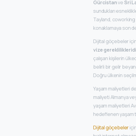
Gürcistan
ve
Sri 
sundukları esneklikle
Tayland, coworking a
konaklamaya son d
Dijital göçebeler iç
vize gerekliliklerid
çalışan kişilerin ülk
belirli bir gelir beya
Doğru ülkenin seçilm
Yaşam maliyetleri de 
maliyeti Almanya vey
yaşam maliyetleri A
hedeflenen yaşam ta
Dijital göçebeler
içi
hızlı internet olmaz