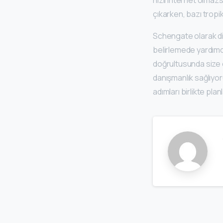
çıkarken, bazı tropi
Schengate olarak di
belirlemede yardımcı
doğrultusunda size 
danışmanlık sağlıyor
adımları birlikte pla