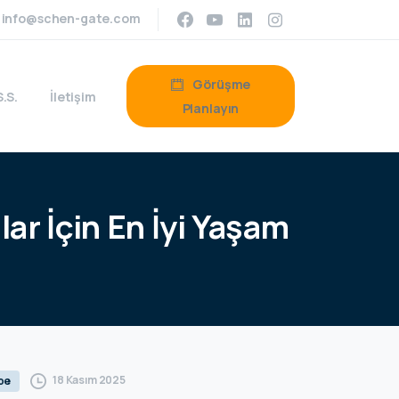
info@schen-gate.com
Görüşme
S.S.
İletişim
Planlayın
lar
İçin
En
İyi
Yaşam
18 Kasım 2025
ebe