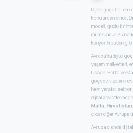
Dijital göçebe ülke ö
konulardan biridir. D
modeli, güçlü bir in
mümkündür. Bu nedenl
kariyer fırsatları gib
Avrupa’da dijital gö
yaşam maliyetleri, et
Lisbon, Porto ve Mad
göçebe vizesini resm
hem yaratıcı sektör 
dijital devletlerinden
Malta, Hırvatista
çıkan diğer Avrupa ül
Avrupa dışında dijit