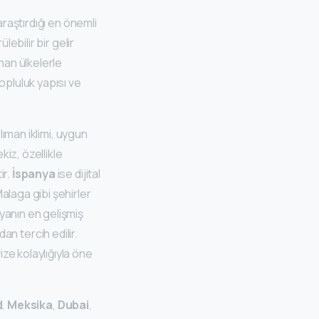
araştırdığı en önemli
ebilir bir gelir
nan ülkelerle
opluluk yapısı ve
 Ilıman iklimi, uygun
kiz, özellikle
ir.
İspanya
ise dijital
alaga gibi şehirler
yanın en gelişmiş
dan tercih edilir.
ize kolaylığıyla öne
d
,
Meksika
,
Dubai
,