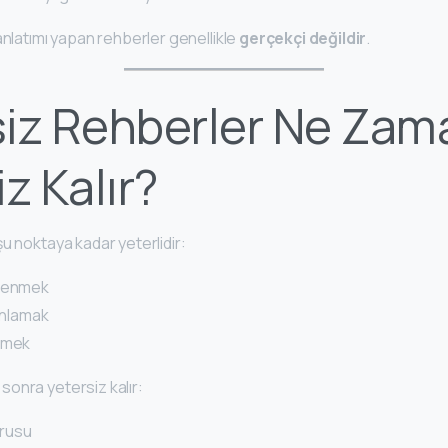
anlatımı yapan rehberler genellikle
gerçekçi değildir
.
iz Rehberler Ne Zam
z Kalır?
u noktaya kadar yeterlidir:
ğrenmek
 anlamak
rmek
onra yetersiz kalır:
rusu