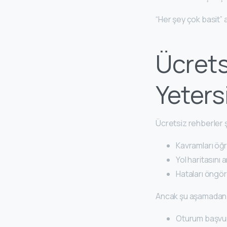
“Her şey çok basit” 
Ücrets
Yetersi
Ücretsiz rehberler ş
Kavramları ö
Yol haritasını
Hataları öngö
Ancak şu aşamadan s
Oturum başvu