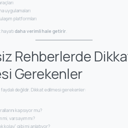
raçları
ma uygulamaları
laşım platformları
k hayatı
daha verimli hale getirir
.
iz Rehberlerde Dikka
si Gerekenler
faydalı değildir. Dikkat edilmesi gerekenler:
rallarını kapsıyor mu?
m mi, varsayım mı?
k kolay” gibi mi anlatıyor?