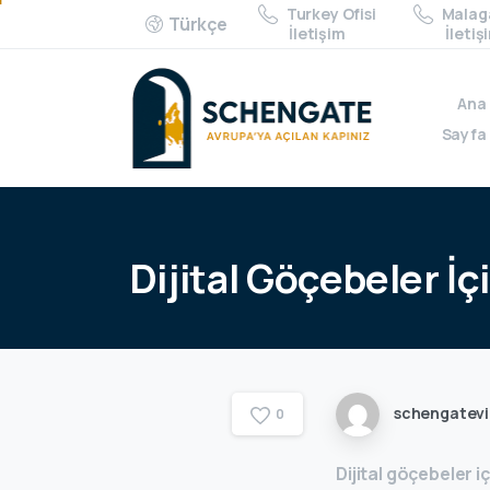
Turkey Ofisi
Malaga
Türkçe
İletişim
İletiş
Ana
Sayfa
Dijital
Göçebeler
İç
schengatev
0
Dijital göçebeler i