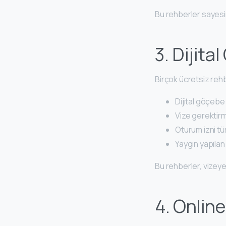
Bu rehberler sayesi
3. Dijita
Birçok ücretsiz rehbe
Dijital göçebe 
Vize gerektir
Oturum izni tür
Yaygın yapılan
Bu rehberler, vize
4. Onlin