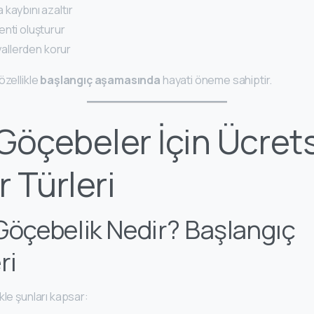
kaybını azaltır
nti oluşturur
ayallerden korur
özellikle
başlangıç aşamasında
hayati öneme sahiptir.
l Göçebeler İçin Ücret
 Türleri
l Göçebelik Nedir? Başlangıç
ri
kle şunları kapsar: