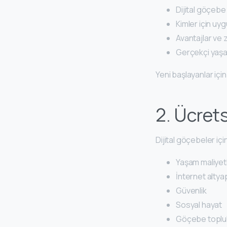
Dijital göçebe
Kimler için uy
Avantajlar ve z
Gerçekçi yaşa
Yeni başlayanlar içi
2. Ücrets
Dijital göçebeler iç
Yaşam maliyetl
İnternet altyap
Güvenlik
Sosyal hayat
Göçebe toplul