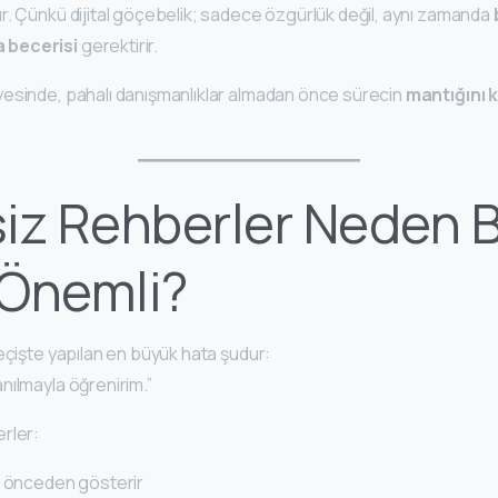
r. Çünkü dijital göçebelik; sadece özgürlük değil, aynı zamanda
 becerisi
gerektirir.
esinde, pahalı danışmanlıklar almadan önce sürecin
mantığını
iz Rehberler Neden 
 Önemli?
eçişte yapılan en büyük hata şudur:
nılmayla öğrenirim.”
rler:
ı önceden gösterir