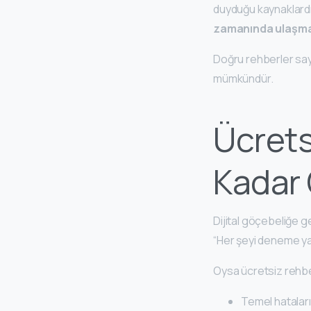
duyduğu kaynaklardı
zamanında ulaşma
Doğru rehberler say
mümkündür.
Ücrets
Kadar
Dijital göçebeliğe g
“Her şeyi deneme ya
Oysa ücretsiz rehbe
Temel hatalar