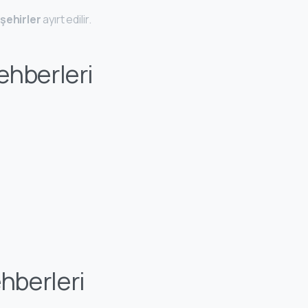
şehirler
ayırt edilir.
ehberleri
hberleri