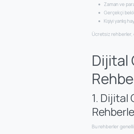
Zaman ve para 
Gerçekçi bekle
Kişiyi yanlış h
Ücretsiz rehberler, 
Dijita
Rehber
1. Dijita
Rehberle
Bu rehberler genelli