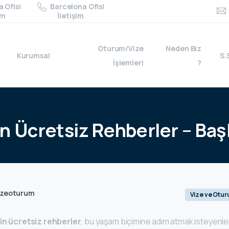
 Ofisi
Barcelona Ofisi
im
İletişim
Oturum/Vize
Neden Biz
Kurumsal
S.
İşlemleri
?
in
Ücretsiz
Rehberler
–
Baş
izeoturum
Vize ve Otu
çin ücretsiz rehberler
, bu yaşam biçimine adım atmak isteyenler