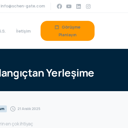
info@schen-gate.com
Görüşme
S.S.
İletişim
Planlayın
langıçtan
Yerleşime
21 Aralık 2025
rum
in en çok ihtiyaç