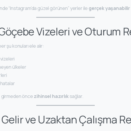
nde “Instagram’da güzel görünen” yerler ile
gerçek yaşanabilir 
l Göçebe Vizeleri ve Oturum R
r şu konuları ele alır:
vizeleri
meyen ülkeler
leri
 hatalar
ye girmeden önce
zihinsel hazırlık
sağlar.
e Gelir ve Uzaktan Çalışma Re