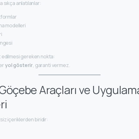
 sıkça anlatılanlar:
tformlar
ma modelleri
ri
engesi
 edilmesi gereken nokta:
ler
yol gösterir
, garanti vermez.
al Göçebe Araçları ve Uygulam
ri
iz içeriklerden biridir: