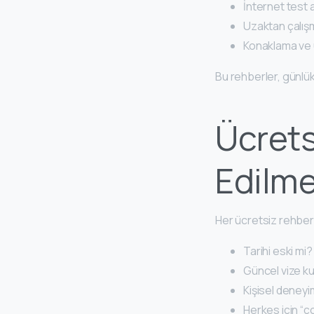
İnternet test a
Uzaktan çalış
Konaklama ve u
Bu rehberler, günlü
Ücrets
Edilme
Her ücretsiz rehber 
Tarihi eski mi?
Güncel vize ku
Kişisel deneyi
Herkes için “ço