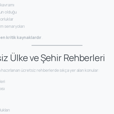
 kavramı
gun olduğu
orluklar
m senaryoları
n
en kritik kaynaklardır
.
iz Ülke ve Şehir Rehberleri
in hazırlanan ücretsiz rehberlerde sıkça yer alan konular:
eri
ısı
ukları