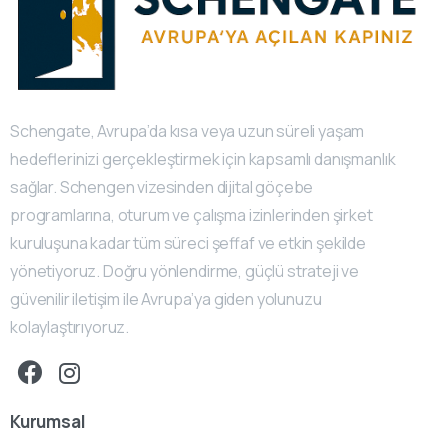
Schengate, Avrupa’da kısa veya uzun süreli yaşam
hedeflerinizi gerçekleştirmek için kapsamlı danışmanlık
sağlar. Schengen vizesinden dijital göçebe
programlarına, oturum ve çalışma izinlerinden şirket
kuruluşuna kadar tüm süreci şeffaf ve etkin şekilde
yönetiyoruz. Doğru yönlendirme, güçlü strateji ve
güvenilir iletişim ile Avrupa’ya giden yolunuzu
kolaylaştırıyoruz.
Kurumsal