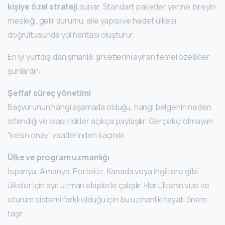
kişiye özel strateji
sunar. Standart paketler yerine bireyin
mesleği, gelir durumu, aile yapısı ve hedef ülkesi
doğrultusunda yol haritası oluşturur.
En iyi yurtdışı danışmanlık şirketlerini ayıran temel özellikler
şunlardır:
Şeffaf süreç yönetimi
Başvurunun hangi aşamada olduğu, hangi belgenin neden
istendiği ve olası riskler açıkça paylaşılır. Gerçekçi olmayan
“kesin onay” vaatlerinden kaçınılır.
Ülke ve program uzmanlığı
İspanya, Almanya, Portekiz, Kanada veya İngiltere gibi
ülkeler için ayrı uzman ekiplerle çalışılır. Her ülkenin vize ve
oturum sistemi farklı olduğu için bu uzmanlık hayati önem
taşır.