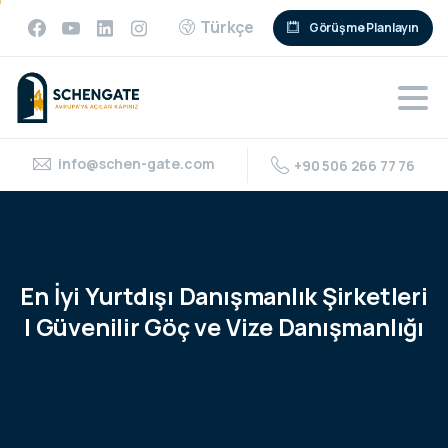
Türkçe
Görüşme Planlayın
info@schen-gate.com
+90 506 266 77 76
En
İyi
Yurtdışı
Danışmanlık
Şirketleri
|
Güvenilir
Göç
ve
Vize
Danışmanlığı