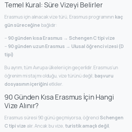
Temel Kural: Süre Vizeyi Belirler
Erasmus için alınacak vize türü, Erasmus programının
kaç
gün süreceğine
bağlıdır:
–
90 günden kısa Erasmus
→
Schengen C tipi vize
–
90 günden uzun Erasmus
→
Ulusal öğrenci vizesi (D
tipi)
Bu ayrım, tüm Avrupa ülkeleri için geçerlidir. Erasmus’un
öğrenim mi staj mı olduğu, vize türünü değil;
başvuru
dosyasının içeriğini
etkiler.
90 Günden Kısa Erasmus İçin Hangi
Vize Alınır?
Erasmus süresi 90 günü geçmiyorsa, öğrenci
Schengen
C tipi vize
alır. Ancak bu vize,
turistik amaçlı değil
,