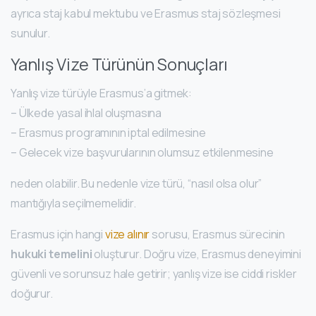
ayrıca staj kabul mektubu ve Erasmus staj sözleşmesi
sunulur.
Yanlış Vize Türünün Sonuçları
Yanlış vize türüyle Erasmus’a gitmek:
– Ülkede yasal ihlal oluşmasına
– Erasmus programının iptal edilmesine
– Gelecek vize başvurularının olumsuz etkilenmesine
neden olabilir. Bu nedenle vize türü, “nasıl olsa olur”
mantığıyla seçilmemelidir.
Erasmus için hangi
vize alınır
sorusu, Erasmus sürecinin
hukuki temelini
oluşturur. Doğru vize, Erasmus deneyimini
güvenli ve sorunsuz hale getirir; yanlış vize ise ciddi riskler
doğurur.