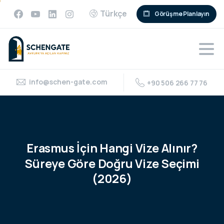
Türkçe
Görüşme Planlayın
info@schen-gate.com
+90 506 266 77 76
Erasmus
İçin
Hangi
Vize
Alınır?
Süreye
Göre
Doğru
Vize
Seçimi
(2026)