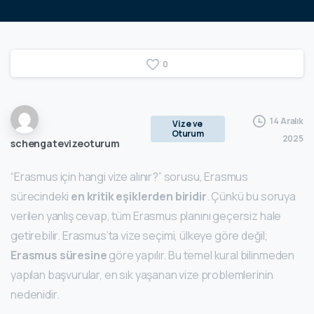
0
14 Aralık
Vize ve
Oturum
2025
schengatevizeoturum
“Erasmus için hangi vize alınır?” sorusu, Erasmus
sürecindeki
en kritik eşiklerden biridir
. Çünkü bu soruya
verilen yanlış cevap, tüm Erasmus planını geçersiz hale
getirebilir. Erasmus’ta vize seçimi, ülkeye göre değil;
Erasmus süresine
göre yapılır. Bu temel kural bilinmeden
yapılan başvurular, en sık yaşanan vize problemlerinin
nedenidir.