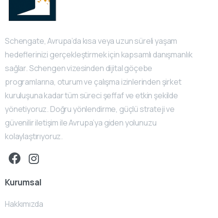
Schengate, Avrupa’da kısa veya uzun süreli yaşam
hedeflerinizi gerçekleştirmek için kapsamlı danışmanlık
sağlar. Schengen vizesinden dijital göçebe
programlarına, oturum ve çalışma izinlerinden şirket
kuruluşuna kadar tüm süreci şeffaf ve etkin şekilde
yönetiyoruz. Doğru yönlendirme, güçlü strateji ve
güvenilir iletişim ile Avrupa’ya giden yolunuzu
kolaylaştırıyoruz.
Kurumsal
Hakkımızda