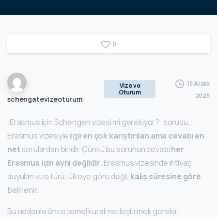
0
15 Aralık
Vize ve
Oturum
2025
schengatevizeoturum
“Erasmus için Schengen vizesi mi gerekiyor?” sorusu,
Erasmus vizesiyle ilgili
en çok karıştırılan ama cevabı en
net
sorulardan biridir. Çünkü bu sorunun cevabı
her
Erasmus için aynı değildir
. Erasmus vizesinde ihtiyaç
duyulan vize türü; ülkeye göre değil,
kalış süresine göre
belirlenir.
Bu nedenle önce temel kuralı netleştirmek gerekir.