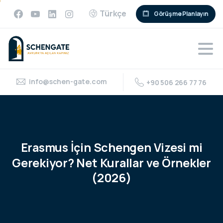
Türkçe
Görüşme Planlayın
info@schen-gate.com
+90 506 266 77 76
Erasmus
İçin
Schengen
Vizesi
mi
Gerekiyor?
Net
Kurallar
ve
Örnekler
(2026)