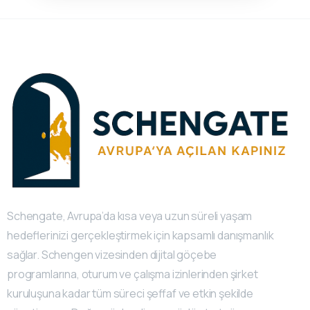
Schengate, Avrupa’da kısa veya uzun süreli yaşam
hedeflerinizi gerçekleştirmek için kapsamlı danışmanlık
sağlar. Schengen vizesinden dijital göçebe
programlarına, oturum ve çalışma izinlerinden şirket
kuruluşuna kadar tüm süreci şeffaf ve etkin şekilde