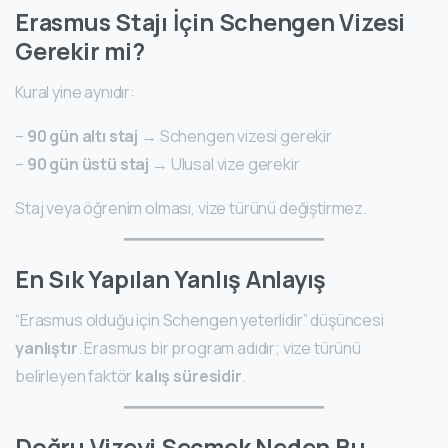
Erasmus Stajı İçin Schengen Vizesi
Gerekir mi?
Kural yine aynıdır:
–
90 gün altı staj
→ Schengen vizesi gerekir
–
90 gün üstü staj
→ Ulusal vize gerekir
Staj veya öğrenim olması, vize türünü değiştirmez.
En Sık Yapılan Yanlış Anlayış
“Erasmus olduğu için Schengen yeterlidir” düşüncesi
yanlıştır
. Erasmus bir program adıdır; vize türünü
belirleyen faktör
kalış süresidir
.
Doğru Vizeyi Seçmek Neden Bu