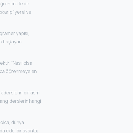
öğrencilerle de
ıkarıp “yerel ve
 gramer yapısı,
an başlayan
tir. “Nasıl olsa
nyolca öğrenmeye en
k derslerin bir kısmı
angi derslerin hangi
yolca, dünya
da ciddi bir avantaj