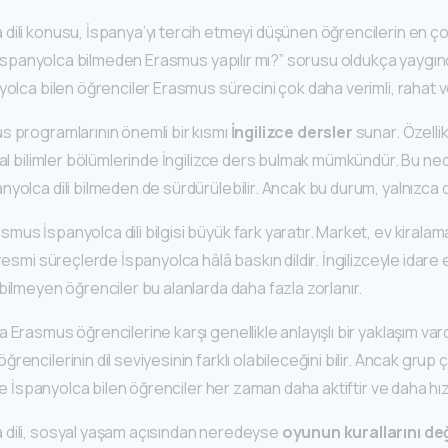
ili konusu, İspanya’yı tercih etmeyi düşünen öğrencilerin en çok
. “İspanyolca bilmeden Erasmus yapılır mı?” sorusu oldukça yaygın
yolca bilen öğrenciler Erasmus sürecini çok daha verimli, rahat v
s programlarının önemli bir kısmı
İngilizce dersler
sunar. Özelli
syal bilimler bölümlerinde İngilizce ders bulmak mümkündür. Bu n
yolca dili bilmeden de sürdürülebilir. Ancak bu durum, yalnızca der
us İspanyolca dili bilgisi büyük fark yaratır. Market, ev kiralama
resmi süreçlerde İspanyolca hâlâ baskın dildir. İngilizceyle idare
bilmeyen öğrenciler bu alanlarda daha fazla zorlanır.
 Erasmus öğrencilerine karşı genellikle anlayışlı bir yaklaşım var
encilerinin dil seviyesinin farklı olabileceğini bilir. Ancak grup 
rde İspanyolca bilen öğrenciler her zaman daha aktiftir ve daha hız
dili, sosyal yaşam açısından neredeyse
oyunun kurallarını değ