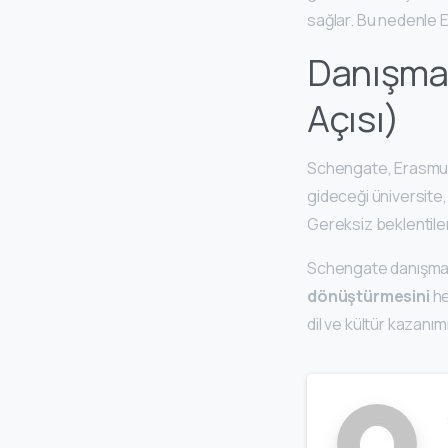
sağlar. Bu nedenle E
Danışman
Açısı)
Schengate, Erasmus 
gideceği üniversite
Gereksiz beklentiler
Schengate danışmanl
dönüştürmesini
he
dil ve kültür kazanım