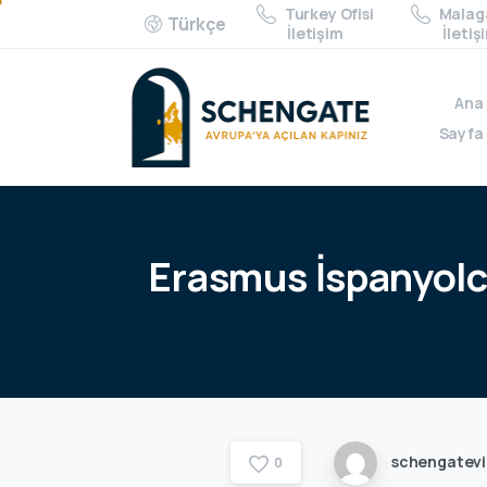
Turkey Ofisi
Malaga
Türkçe
İletişim
İletiş
Ana
Sayfa
Erasmus
İspanyol
schengatev
0