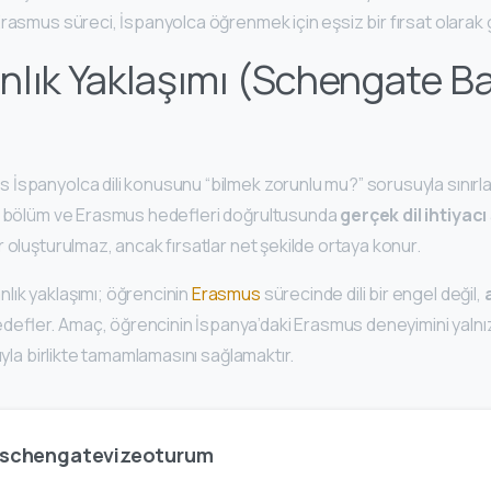
rasmus süreci, İspanyolca öğrenmek için eşsiz bir fırsat olarak g
lık Yaklaşımı (Schengate Ba
İspanyolca dili konusunu “bilmek zorunlu mu?” sorusuyla sınırl
, bölüm ve Erasmus hedefleri doğrultusunda
gerçek dil ihtiyacı
 oluşturulmaz, ancak fırsatlar net şekilde ortaya konur.
ık yaklaşımı; öğrencinin
Erasmus
sürecinde dili bir engel değil,
defler. Amaç, öğrencinin İspanya’daki Erasmus deneyimini yalnız
ıyla birlikte tamamlamasını sağlamaktır.
schengatevizeoturum