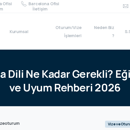
 Ofisi
Barcelona Ofisi
im
İletişim
Oturum/Vize
Neden Biz
Kurumsal
S.
İşlemleri
?
ca
Dili
Ne
Kadar
Gerekli?
Eğ
ve
Uyum
Rehberi
2026
izeoturum
Vize ve Otu