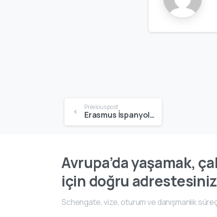
Previous post
Erasmus İspanyolca Dil Kursu Var mı? Üniversite ve Özel Kurs Seçenekleri (2026)
Avrupa’da yaşamak, çal
için doğru adrestesiniz
Schengate, vize, oturum ve danışmanlık süreç