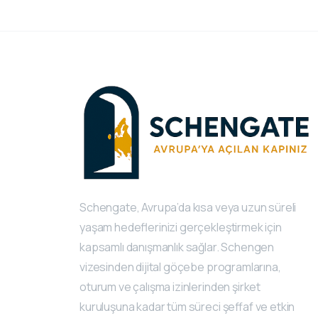
Schengate, Avrupa’da kısa veya uzun süreli
yaşam hedeflerinizi gerçekleştirmek için
kapsamlı danışmanlık sağlar. Schengen
vizesinden dijital göçebe programlarına,
oturum ve çalışma izinlerinden şirket
kuruluşuna kadar tüm süreci şeffaf ve etkin