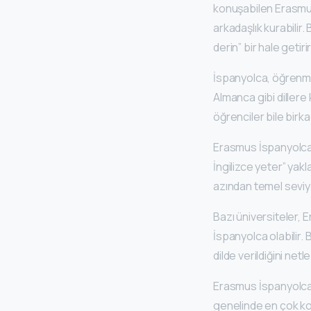
konuşabilen Erasmus 
arkadaşlık kurabilir
derin” bir hale getirir
İspanyolca, öğrenmes
Almanca gibi dillere
öğrenciler bile birk
Erasmus İspanyolca d
İngilizce yeter” yak
azından temel seviye
Bazı üniversiteler, 
İspanyolca olabilir
dilde verildiğini net
Erasmus İspanyolca d
genelinde en çok kon