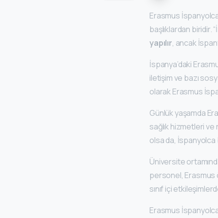
Erasmus İspanyolca d
başlıklardan biridir
yapılır
, ancak İspan
İspanya’daki Erasmu
iletişim ve bazı so
olarak Erasmus İspan
Günlük yaşamda Erasm
sağlık hizmetleri ve 
olsa da, İspanyolca 
Üniversite ortamında
personel, Erasmus öğr
sınıf içi etkileşimle
Erasmus İspanyolca 