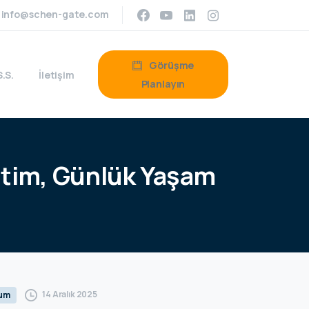
info@schen-gate.com
Görüşme
S.S.
İletişim
Planlayın
itim,
Günlük
Yaşam
14 Aralık 2025
rum