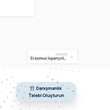
Next post
Erasmus İspanyolca Dili Öğrenme Rehberi: En Hızlı ve Etkili Yöntemler (2026)
Danışmanlık
Talebi Oluşturun