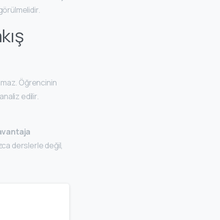
örülmelidir.
kış
amaz. Öğrencinin
analiz edilir.
avantaja
ca derslerle değil,