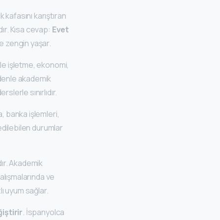
 kafasını karıştıran
dır. Kısa cevap:
Evet
e zengin yaşar.
kle işletme, ekonomi,
edenle akademik
slerle sınırlıdır.
, banka işlemleri,
 edilebilen durumlar
dır. Akademik
çalışmalarında ve
lı uyum sağlar.
iştirir
. İspanyolca