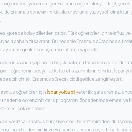
öğrencileri, yalnızca diğer Erasmus öğrencileriyle değil, yerel 
. Bu da Erasmus deneyimini “uluslararası ama yüzeysel” olmaktan ç
.
i görece kolay dillerden biridir. Türk öğrenciler için telaffuz ve
 kıyasla daha hızlı kavranır. Bu nedenle Erasmus sürecinde sıfırd
aç ay içinde günlük konuşmaları rahatça yapabilir.
ili konusunda yapılan en büyük hata, dili tamamen göz ardı etmek
laşımı, öğrencinin sosyal ve kültürel kazanımlarını sınırlar. İspa
de açık olmak, Erasmus sürecini ciddi şekilde zenginleştirir.
Erasmus öğrencileri için
İspanyolca dil
yeterlilik şartı aramaz; anca
. Bu nedenle öğrencinin ders programını önceden incelemesi ve h
leştirmesi çok önemlidir.
ili, yalnızca Erasmus süresiyle sınırlı bir kazanım değildir. İspan
uşulan dillerden biridir ve Erasmus sonrası kariyer fırsatlarında 