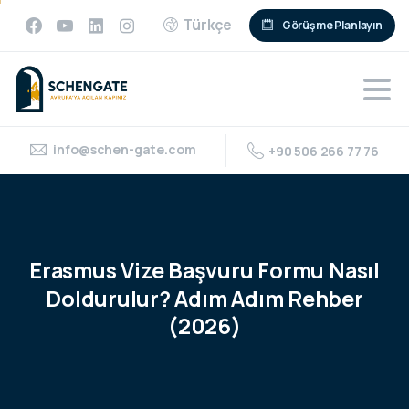
Türkçe
Görüşme Planlayın
info@schen-gate.com
+90 506 266 77 76
Erasmus
Vize
Başvuru
Formu
Nasıl
Doldurulur?
Adım
Adım
Rehber
(2026)