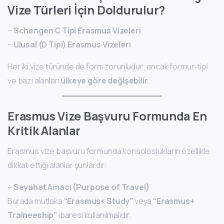
Vize Türleri İçin Doldurulur?
–
Schengen C Tipi Erasmus Vizeleri
–
Ulusal (D Tipi) Erasmus Vizeleri
Her iki vize türünde de form zorunludur; ancak formun tipi
ve bazı alanları
ülkeye göre değişebilir
.
Erasmus Vize Başvuru Formunda En
Kritik Alanlar
Erasmus vize başvuru formunda konsoloslukların özellikle
dikkat ettiği alanlar şunlardır:
–
Seyahat Amacı (Purpose of Travel)
Burada mutlaka
“Erasmus+ Study”
veya
“Erasmus+
Traineeship”
ibaresi kullanılmalıdır.