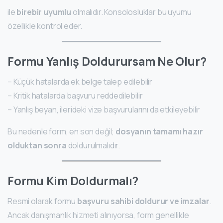
ile
birebir uyumlu
olmalıdır. Konsolosluklar bu uyumu
özellikle kontrol eder.
Formu Yanlış Doldurursam Ne Olur?
– Küçük hatalarda ek belge talep edilebilir
– Kritik hatalarda başvuru reddedilebilir
– Yanlış beyan, ilerideki vize başvurularını da etkileyebilir
Bu nedenle form, en son değil;
dosyanın tamamı hazır
olduktan sonra
doldurulmalıdır.
Formu Kim Doldurmalı?
Resmi olarak formu
başvuru sahibi doldurur ve imzalar
.
Ancak danışmanlık hizmeti alınıyorsa, form genellikle