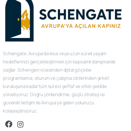
Schengate, Avrupa’da kısa veya uzun süreli yaşam
hedeflerinizi gerçekleştirmek için kapsamlı danışmanlık
sağlar. Schengen vizesinden dijital göçebe
programlarına, oturum ve çalışma izinlerinden şirket
kuruluşuna kadar tüm süreci şeffaf ve etkin şekilde
yönetiyoruz. Doğru yönlendirme, güçlü strateji ve
güvenilir iletişim ile Avrupa’ya giden yolunuzu
kolaylaştırıyoruz.