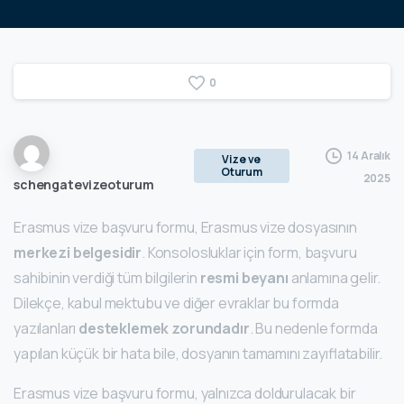
0
14 Aralık
Vize ve
Oturum
2025
schengatevizeoturum
Erasmus vize başvuru formu, Erasmus vize dosyasının
merkezi belgesidir
. Konsolosluklar için form, başvuru
sahibinin verdiği tüm bilgilerin
resmi beyanı
anlamına gelir.
Dilekçe, kabul mektubu ve diğer evraklar bu formda
yazılanları
desteklemek zorundadır
. Bu nedenle formda
yapılan küçük bir hata bile, dosyanın tamamını zayıflatabilir.
Erasmus vize başvuru formu, yalnızca doldurulacak bir