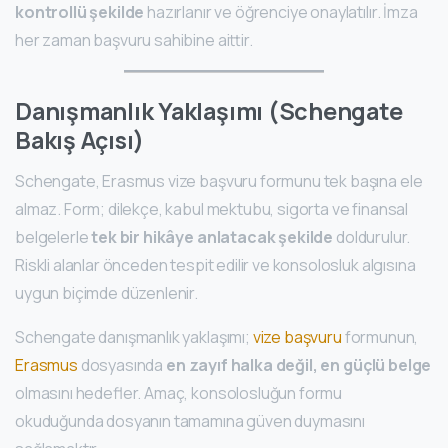
kontrollü şekilde
hazırlanır ve öğrenciye onaylatılır. İmza
her zaman başvuru sahibine aittir.
Danışmanlık Yaklaşımı (Schengate
Bakış Açısı)
Schengate, Erasmus vize başvuru formunu tek başına ele
almaz. Form; dilekçe, kabul mektubu, sigorta ve finansal
belgelerle
tek bir hikâye anlatacak şekilde
doldurulur.
Riskli alanlar önceden tespit edilir ve konsolosluk algısına
uygun biçimde düzenlenir.
Schengate danışmanlık yaklaşımı;
vize başvuru
formunun,
Erasmus
dosyasında
en zayıf halka değil, en güçlü belge
olmasını hedefler. Amaç, konsolosluğun formu
okuduğunda dosyanın tamamına güven duymasını