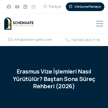
Türkçe
Görüşme Planlayın
info@schen-gate.com
+90 506 266 77 76
Erasmus
Vize
İşlemleri
Nasıl
Yürütülür?
Baştan
Sona
Süreç
Rehberi
(2026)