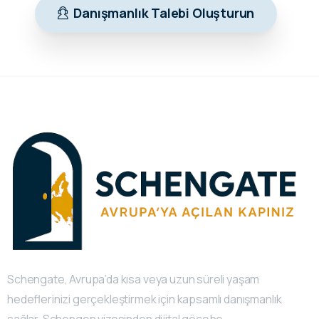
Danışmanlık Talebi Oluşturun
Schengate, Avrupa’da kısa veya uzun süreli yaşam
hedeflerinizi gerçekleştirmek için kapsamlı danışmanlık
sağlar. Schengen vizesinden dijital göçebe