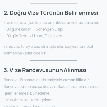
2. Doğru Vize Türünün Belirlenmesi
Erasmus vize işlemlerinde en kritik karar noktası burasıdır:
– 90 güne kadar → Schengen C tipi
– 90 gün üzeri → Ulusal (D tipi) vize
Yanlış vize türüyle başlatılan işlemler, başvurunun iptal
edilmesine kadar gidebilir.
3. Vize Randevusunun Alınması
Randevu, Erasmus vize işlemlerinin
zaman kilididir
.
Randevu bulunamazsa dosya ne kadar hazır olursa olsun
işlem ilerlemez. Bu nedenle:
– Kabul mektubu gelir gelmez
– Belgeler tamamlanmadan bile