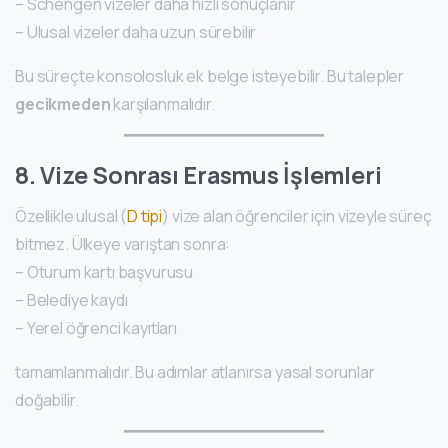
– Schengen vizeler daha hızlı sonuçlanır
– Ulusal vizeler daha uzun sürebilir
Bu süreçte konsolosluk ek belge isteyebilir. Bu talepler
gecikmeden
karşılanmalıdır.
8. Vize Sonrası Erasmus İşlemleri
Özellikle ulusal (
D tipi
) vize alan öğrenciler için vizeyle süreç
bitmez. Ülkeye varıştan sonra:
– Oturum kartı başvurusu
– Belediye kaydı
– Yerel öğrenci kayıtları
tamamlanmalıdır. Bu adımlar atlanırsa yasal sorunlar
doğabilir.