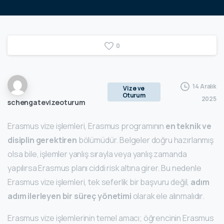
0
14 Aralık
Vize ve
Oturum
2025
schengatevizeoturum
Erasmus vize işlemleri, Erasmus programının
en teknik ve
disiplin gerektiren
bölümüdür. Belgeler doğru hazırlanmış
olsa bile, işlemler yanlış sırayla veya yanlış zamanda
yapılırsa Erasmus planı ciddi risk altına girer. Bu nedenle
Erasmus vize işlemleri, tek seferlik bir başvuru değil,
adım
adım ilerleyen bir süreç yönetimi
olarak ele alınmalıdır.
Erasmus vize işlemlerinin temel amacı; öğrencinin Erasmus