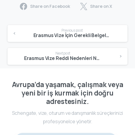
Share on Facebook
Share on X
Previous post
Erasmus Vize İçin Gerekli Belgeler Nelerdir? Adım Adım Evrak Rehberi (2026)
Next post
Erasmus Vize Reddi Nedenleri Nelerdir? Ret Alınırsa Ne Yapılmalı? (2026)
Avrupa’da yaşamak, çalışmak veya
yeni bir iş kurmak için doğru
adrestesiniz.
Schengate, vize, oturum ve danışmanlık süreçlerinizi
profesyonelce yönetir.