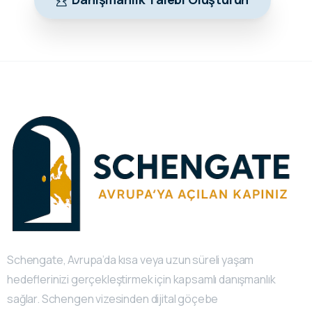
Schengate, Avrupa’da kısa veya uzun süreli yaşam
hedeflerinizi gerçekleştirmek için kapsamlı danışmanlık
sağlar. Schengen vizesinden dijital göçebe