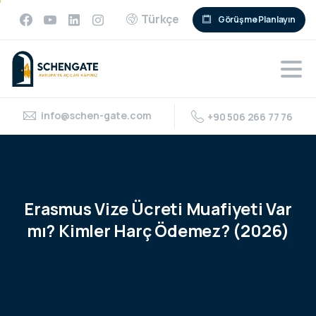
Türkçe
Görüşme Planlayın
info@schen-gate.com
+90 506 266 77 76
Erasmus
Vize
Ücreti
Muafiyeti
Var
mı?
Kimler
Harç
Ödemez?
(2026)