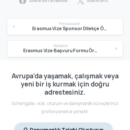
Share on Facebook
Share on X
Previous post
Erasmus Vize Sponsor Dilekçe Örneği (2026) – Aile Sponsorluğu için Doğru Metin
Next post
Erasmus Vize Başvuru Formu Örneği – Doğru Doldurma Rehberi (2026)
Avrupa’da yaşamak, çalışmak veya
yeni bir iş kurmak için doğru
adrestesiniz.
Schengate, vize, oturum ve danışmanlık süreçlerinizi
profesyonelce yönetir.
Danışmanlık Talebi Oluşturun