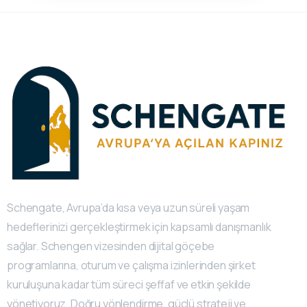
Schengate, Avrupa’da kısa veya uzun süreli yaşam
hedeflerinizi gerçekleştirmek için kapsamlı danışmanlık
sağlar. Schengen vizesinden dijital göçebe
programlarına, oturum ve çalışma izinlerinden şirket
kuruluşuna kadar tüm süreci şeffaf ve etkin şekilde
yönetiyoruz. Doğru yönlendirme, güçlü strateji ve