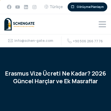
Türkçe
Görüşme Planlayın
info@schen-gate.com
+90 506 266 77 76
Erasmus
Vize
Ücreti
Ne
Kadar?
2026
Güncel
Harçlar
ve
Ek
Masraflar