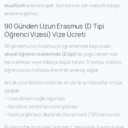
muafiyeti
anlamına gelir; tüm sürecin sıfır maliyetli olduğu
anlamına gelmez.
90 Günden Uzun Erasmus (D Tipi
Öğrenci Vizesi) Vize Ücreti
90 günden uzun Erasmus programlarında başvurulan
ulusal öğrenci vizelerinde (D tipi)
de çoğu zaman vize
harcı alınmaz veya oldukça düşük tutulur. Erasmus statüsü,
öğrenciye bu noktada önemli bir avantaj sağlar.
Ancak uzun dönem vizelerde ek olarak şu masraflar ortaya
çıkabilir:
– Uzun dönem sağlık sigortası
– Apostil ve yeminli tercüme giderleri
– İspanya gibi bazı ülkelerde oturum kartı (TIE) kart ücreti
Bu masraflar doğrudan “vize harcı” olmasa da, Erasmus vize