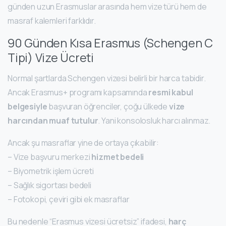
günden uzun Erasmuslar arasında hem vize türü hem de
masraf kalemleri farklıdır.
90 Günden Kısa Erasmus (Schengen C
Tipi) Vize Ücreti
Normal şartlarda Schengen vizesi belirli bir harca tabidir.
Ancak Erasmus+ programı kapsamında
resmi kabul
belgesiyle
başvuran öğrenciler, çoğu ülkede
vize
harcından muaf tutulur
. Yani konsolosluk harcı alınmaz.
Ancak şu masraflar yine de ortaya çıkabilir:
– Vize başvuru merkezi
hizmet bedeli
– Biyometrik işlem ücreti
– Sağlık sigortası bedeli
– Fotokopi, çeviri gibi ek masraflar
Bu nedenle “Erasmus vizesi ücretsiz” ifadesi,
harç