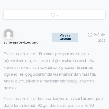
0
14 Aralık
Vize ve
Oturum
2025
schengatevizeoturum
Erasmus vize ücreti, Erasmus programına seçilen
öğrencilerin en çok merak ettiği konulardan biridir. Bu
konuda en önemli ve sevindirici bilgi şudur:
Erasmus
öğrencileri çoğu durumda vize harcından muaftır.
Ancak bu muafiyet, her masrafın sıfır olduğu anlamına
gelmez.
Erasmus vize ücreti konusu, başvurulan
vize türüne
göre
değerlendirilmelidir. 90 günden kısa Erasmuslar ile 90