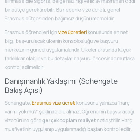
alınmasa bile sigorta, belge hazırlığı ve ilk ay masrafları ciddi
bir bütçe gerektirebilir. Bu nedenle vize ücreti, genel
Erasmus bütçesinden bağımsız düşünülmemelidir.
Erasmus öğrencileri için
vize ücretleri
konusunda en net
bilgi, başvurulacak ülkenin konsolosluğu ve başvuru
merkezinin güncel uygulamalarıdır. Ülkeler arasında küçük
farklılıklar olabilir ve bu detaylar başvuru öncesinde mutlaka
kontrol edilmelidir.
Danışmanlık Yaklaşımı (Schengate
Bakış Açısı)
Schengate,
Erasmus vize ücreti
konusunu yalnızca “harç
var mı yok mu?” şeklinde ele almaz. Öğrencinin başvuracağı
vize türüne göre
gerçek toplam maliyet
netleştirilir. Harç
muafiyetinin uygulanıp uygulanmadığı baştan kontrol edilir.