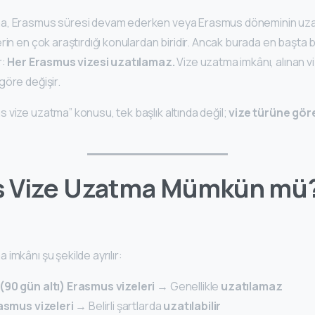
a, Erasmus süresi devam ederken veya Erasmus döneminin uz
rin en çok araştırdığı konulardan biridir. Ancak burada en başta 
r:
Her Erasmus vizesi uzatılamaz.
Vize uzatma imkânı, alınan vi
göre değişir.
 vize uzatma” konusu, tek başlık altında değil;
vize türüne gör
 Vize Uzatma Mümkün mü?
imkânı şu şekilde ayrılır:
90 gün altı) Erasmus vizeleri
→ Genellikle
uzatılamaz
rasmus vizeleri
→ Belirli şartlarda
uzatılabilir