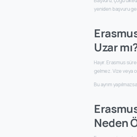
Başvuru, çoğu ülke
yeniden başvuru g
Erasmus 
Uzar mı
Hayır. Erasmus süres
gelmez. Vize veya ot
Bu ayrım yapılmazs
Erasmus
Neden Ö