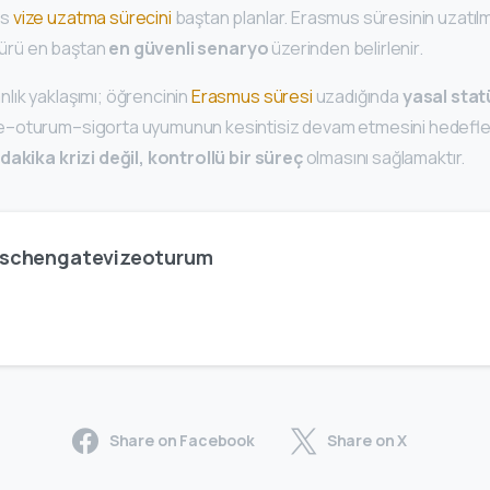
us
vize uzatma sürecini
baştan planlar. Erasmus süresinin uzatılma
 türü en baştan
en güvenli senaryo
üzerinden belirlenir.
ık yaklaşımı; öğrencinin
Erasmus süresi
uzadığında
yasal stat
ize–oturum–sigorta uyumunun kesintisiz devam etmesini hedefl
dakika krizi değil, kontrollü bir süreç
olmasını sağlamaktır.
schengatevizeoturum
Share on Facebook
Share on X