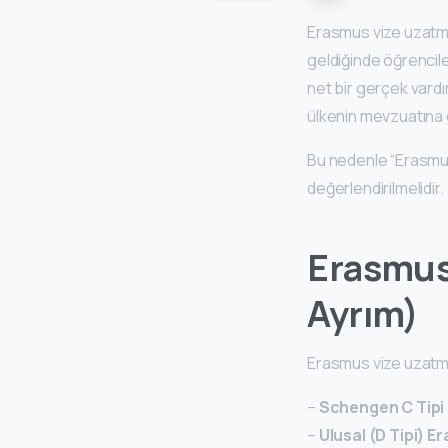
Erasmus vize uzatm
geldiğinde öğrencile
net bir gerçek vardı
ülkenin mevzuatına 
Bu nedenle “Erasmus
değerlendirilmelidir.
Erasmus
Ayrım)
Erasmus vize uzatma 
–
Schengen C Tipi (
–
Ulusal (D Tipi) E