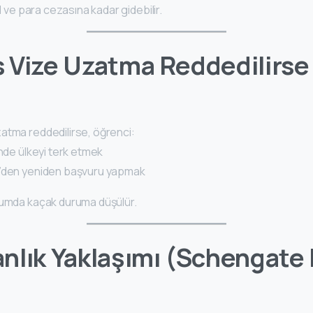
al ve para cezasına kadar gidebilir.
 Vize Uzatma Reddedilirse
atma reddedilirse, öğrenci:
inde ülkeyi terk etmek
e’den yeniden başvuru yapmak
rumda kaçak duruma düşülür.
nlık Yaklaşımı (Schengate 