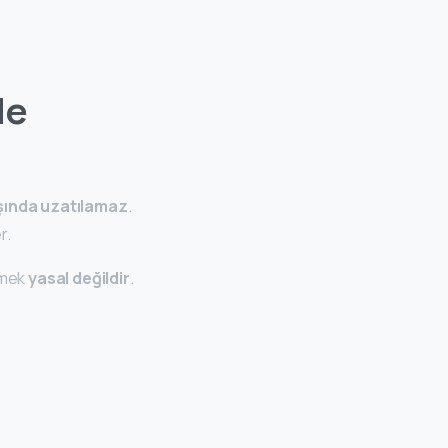
de
ışında uzatılamaz
.
r.
tmek
yasal değildir
.