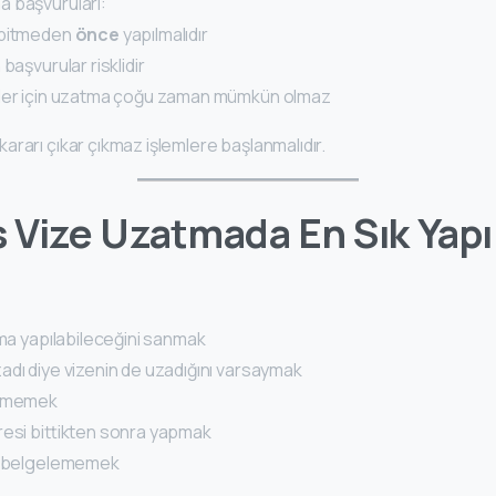
 başvuruları:
 bitmeden
önce
yapılmalıdır
başvurular risklidir
eler için uzatma çoğu zaman mümkün olmaz
rarı çıkar çıkmaz işlemlere başlanmalıdır.
 Vize Uzatmada En Sık Yapı
tma yapılabileceğini sanmak
adı diye vizenin de uzadığını varsaymak
lememek
resi bittikten sonra yapmak
nı belgelememek