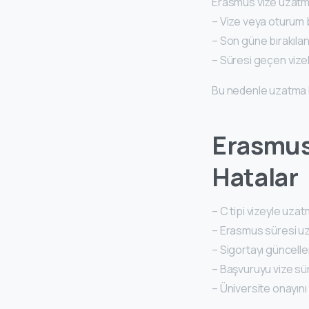
Erasmus vize uzatma
– Vize veya oturum
– Son güne bırakılan 
– Süresi geçen viz
Bu nedenle uzatma ka
Erasmus
Hatalar
– C tipi vizeyle uza
– Erasmus süresi uz
– Sigortayı güncel
– Başvuruyu vize sü
– Üniversite onayı