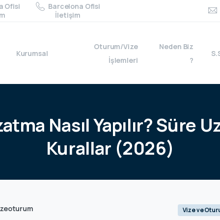
 Ofisi
Barcelona Ofisi
im
İletişim
Oturum/Vize
Neden Biz
Kurumsal
S.
İşlemleri
?
zatma
Nasıl
Yapılır?
Süre
U
Kurallar
(2026)
izeoturum
Vize ve Otu