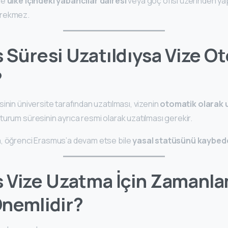
de
ülke içindeki yabancılar dairesi
veya göç ofisi üzerinden yap
erekmez.
Süresi Uzatıldıysa Vize O
?
inin üniversite tarafından uzatılması, vizenin
otomatik olarak 
urum süresinin ayrıca resmi olarak uzatılması gerekir.
a, öğrenci Erasmus’a devam etse bile
yasal statüsünü kaybede
 Vize Uzatma İçin Zamanl
nemlidir?