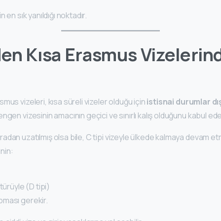
n en sık yanıldığı noktadır.
en Kısa Erasmus Vizelerin
mus vizeleri, kısa süreli vizeler olduğu için
istisnai durumlar d
ngen vizesinin amacının geçici ve sınırlı kalış olduğunu kabul ede
adan uzatılmış olsa bile, C tipi vizeyle ülkede kalmaya devam e
nin:
türüyle (D tipi)
pması gerekir.