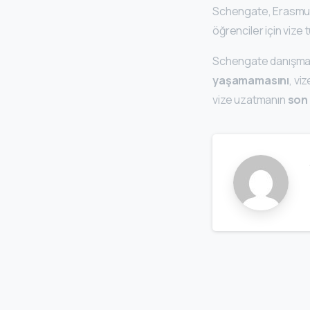
Schengate, Erasm
öğrenciler için vize
Schengate danışmanl
yaşamamasını
, v
vize uzatmanın
son 