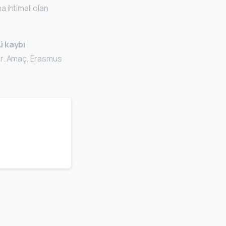
 ihtimali olan
ü kaybı
er. Amaç, Erasmus