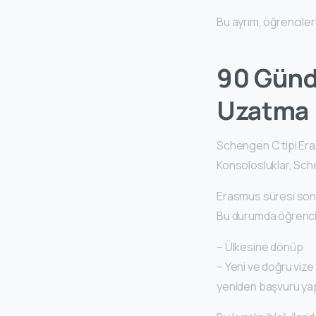
Bu ayrım, öğrencileri
90 Günd
Uzatma
Schengen C tipi Eras
Konsolosluklar, Sche
Erasmus süresi sonr
Bu durumda öğrenci
– Ülkesine dönüp
– Yeni ve doğru vize 
yeniden başvuru ya