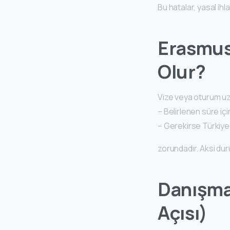
Bu hatalar, yasal ihl
Erasmus
Olur?
Vize veya oturum uz
– Belirlenen süre iç
– Gerekirse Türkiy
zorundadır. Aksi du
Danışma
Açısı)