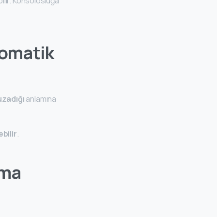
ılır. Konsolosluğa
tomatik
uzadığı
anlamına
bilir
.
ama