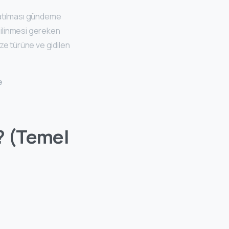
atılması gündeme
bilinmesi gereken
ze türüne ve gidilen
e
 (Temel