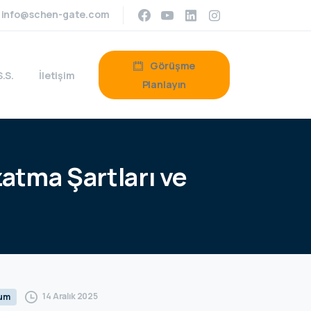
info@schen-gate.com
Görüşme
S.S.
İletişim
Planlayın
zatma
Şartları
ve
14 Aralık 2025
rum