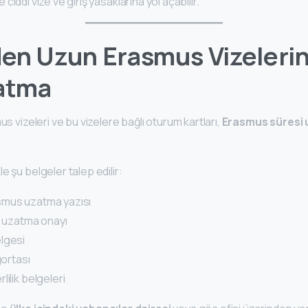
ide ciddi vize ve giriş yasaklarına yol açabilir.
en Uzun Erasmus Vizeleri
zatma
us vizeleri ve bu vizelere bağlı oturum kartları,
Erasmus süresi 
e şu belgeler talep edilir:
smus uzatma yazısı
n uzatma onayı
lgesi
gortası
lilik belgeleri