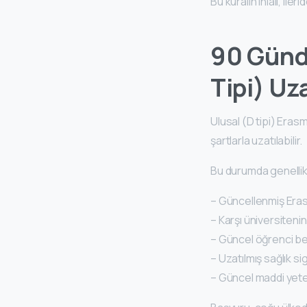
Bu kuralın ihlali, iler
90 Günd
Tipi) U
Ulusal (D tipi) Erasm
şartlarla uzatılabilir.
Bu durumda genellikl
– Güncellenmiş Era
– Karşı üniversiteni
– Güncel öğrenci be
– Uzatılmış sağlık si
– Güncel maddi yeter