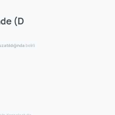
nde (D
uzatıldığında
belirli