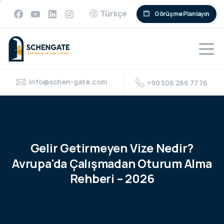
Türkçe
Görüşme Planlayın
info@schen-gate.com
+90 506 266 77 76
Gelir
Getirmeyen
Vize
Nedir?
Avrupa'da
Çalışmadan
Oturum
Alma
Rehberi
–
2026