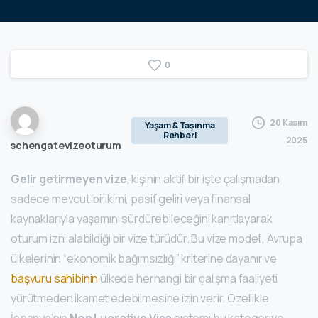
0
20 Kasım
Yaşam & Taşınma
Rehberi
2025
schengatevizeoturum
Gelir getirmeyen vize
, kişinin aktif bir işte çalışmadan
sadece mevcut birikimi, pasif geliri veya finansal
kaynaklarıyla yaşamını sürdürebileceğini kanıtlayarak
oturum izni alabildiği bir vize türüdür. Bu vize modeli, Avrupa
ülkelerinin “ekonomik bağımsızlığı” kriterine dayanır ve
başvuru sahibinin
ülkede herhangi bir çalışma faaliyeti
yürütmeden ikamet edebilmesine izin verir. Özellikle