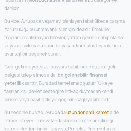
İspanya’nın
Non Lucrative Visa
sistemi bu kategoriye
dahildir.
Bu vize, Avrupa’da yaşamayı planlayan fakat ülkede çalışma
zorunluluğu bulunmayan kişiler için idealdir. Emekliler,
freelance çalışmayan bireyler, yatırım gelirine sahip olanlar
veya ailesiyle daha sakin bir yaşam kurmak isteyenler için
avantajlı bir seçenek sunar.
Gelir getirmeyen vize, başvuru sahibinden düzenli gelir
belgesi talep etmese de,
belgelenebilir finansal
yeterlilik
şarttır. Buradaki temel amaç şudur: “Ülkeye
taşınan kişi, devlet desteğine ihtiyaç duymadan kendi
birikimi veya pasif geliriyle geçimini sağlayabilmelidir.”
Bu nedenle bu vize, Avrupa’da
uzun dönemli ikamet
elde
etmek isteyen Türk vatandaşlarının en çok araştırdığı
kategorilerden biridir. İspanya, Portekiz, Yunanistan ve