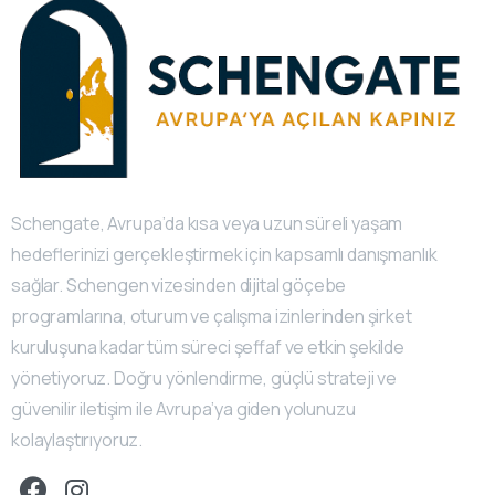
Schengate, Avrupa’da kısa veya uzun süreli yaşam
hedeflerinizi gerçekleştirmek için kapsamlı danışmanlık
sağlar. Schengen vizesinden dijital göçebe
programlarına, oturum ve çalışma izinlerinden şirket
kuruluşuna kadar tüm süreci şeffaf ve etkin şekilde
yönetiyoruz. Doğru yönlendirme, güçlü strateji ve
güvenilir iletişim ile Avrupa’ya giden yolunuzu
kolaylaştırıyoruz.