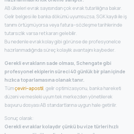
AB ülkeleri evrak sayısından çok evrak tutarlılığına bakar.
Gelir belgesi ile banka dökümü uyumsuzsa, SGK kaydı ile iş
tanımı örtüşmüyorsa veya fatura–sözleşme tarihlerinde
tutarsızlık varsa ret kararı gelebilir.
Bu nedenle evrak kolay gibi görünse de profesyonelce
hazırlanmadığında süreç kolaylık avantajını kaybeder.
Gerekli evrakların sade olması, Schengate gibi
profesyonel ekiplerin süreci 40 günlük bir plan içinde
hızlıca toparlamasına olanak tanır.
Tüm
çeviri–apostil
, gelir optimizasyonu, banka hareketi
düzeni ve mesleki uyum tek merkezden yönetilerek
başvuru dosyası AB standartlarına uygun hale getirilir.
Sonuç olarak:
Gerekli evraklar kolaydır çünkü bu vize türleri hızlı