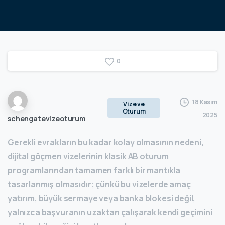
0
18 Kasım
Vize ve
Oturum
2025
schengatevizeoturum
Gerekli evrakların bu kadar kolay olmasının nedeni,
dijital göçmen vizelerinin klasik AB oturum
programlarından tamamen farklı bir mantıkla
tasarlanmış olmasıdır; çünkü bu vizelerde amaç
yatırım, büyük sermaye veya banka blokesi değil,
yalnızca başvuranın uzaktan çalışarak kendi geçimini