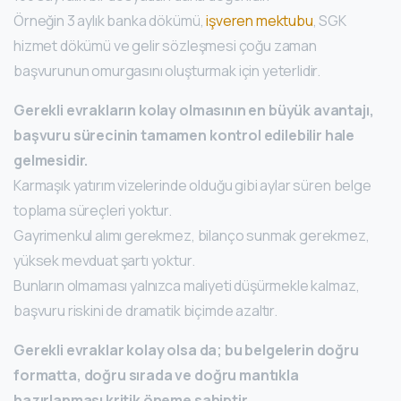
Örneğin 3 aylık banka dökümü,
işveren mektubu
, SGK
hizmet dökümü ve gelir sözleşmesi çoğu zaman
başvurunun omurgasını oluşturmak için yeterlidir.
Gerekli evrakların kolay olmasının en büyük avantajı,
başvuru sürecinin tamamen kontrol edilebilir hale
gelmesidir.
Karmaşık yatırım vizelerinde olduğu gibi aylar süren belge
toplama süreçleri yoktur.
Gayrimenkul alımı gerekmez, bilanço sunmak gerekmez,
yüksek mevduat şartı yoktur.
Bunların olmaması yalnızca maliyeti düşürmekle kalmaz,
başvuru riskini de dramatik biçimde azaltır.
Gerekli evraklar kolay olsa da; bu belgelerin doğru
formatta, doğru sırada ve doğru mantıkla
hazırlanması kritik öneme sahiptir.