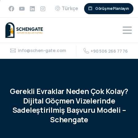
Türkçe
Görüşme Planlayın
info@schen-gate.com
+90 506 266 77 76
Gerekli
Evraklar
Neden
Çok
Kolay?
Dijital
Göçmen
Vizelerinde
Sadeleştirilmiş
Başvuru
Modeli
–
Schengate