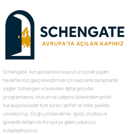
Schengate, Avrupa’da kısa veya uzun süreli yaşam
hedeflerinizi gerçekleştirmek için kapsamlı danışmanlık
sağlar. Schengen vizesinden dijital göçebe
programlarına, oturum ve çalışma izinlerinden şirket
kuruluşuna kadar tüm süreci şeffaf ve etkin şekilde
yönetiyoruz. Doğru yönlendirme, güçlü strateji ve
güvenilir iletişim ile Avrupa’ya giden yolunuzu
kolaylaştırıyoruz.