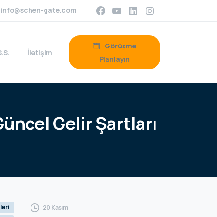
info@schen-gate.com
Görüşme
S.S.
İletişim
Planlayın
Güncel
Gelir
Şartları
leri
20 Kasım