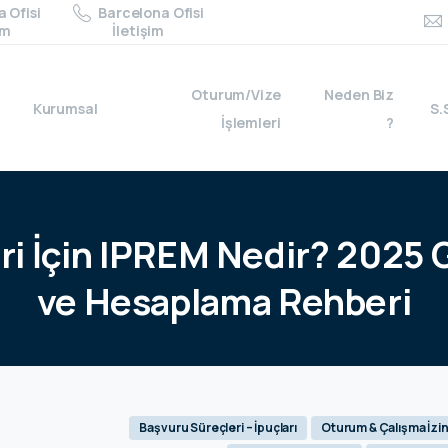
 Ofisi
Barcelona Ofisi
im
İletişim
Oturum/Vize
Neden Biz
Kurumsal
S.
İşlemleri
?
ri
İçin
IPREM
Nedir?
2025
ve
Hesaplama
Rehberi
Başvuru Süreçleri – İpuçları
Oturum & Çalışma İzin