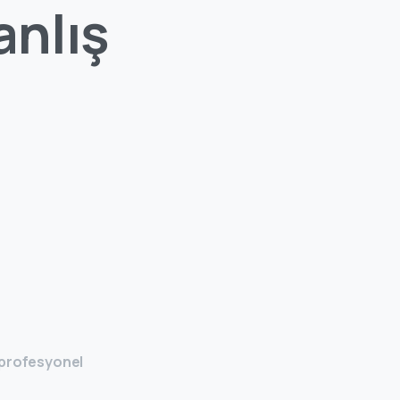
anlış
 profesyonel