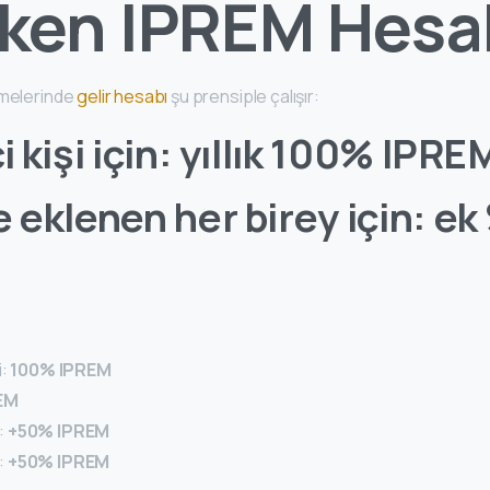
ken IPREM Hesa
emelerinde
gelir hesabı
şu prensiple çalışır:
i kişi için: yıllık 100% IPRE
e eklenen her birey için: e
i:
100% IPREM
EM
:
+50% IPREM
:
+50% IPREM