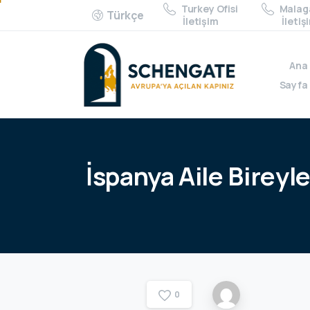
Turkey Ofisi
Malaga
Türkçe
İletişim
İletiş
Ana
Sayfa
İspanya
Aile
Bireyle
0