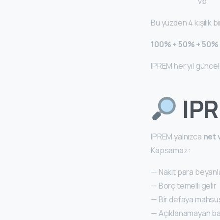
vb.
Bu yüzden 4 kişilik b
100% + 50% + 50%
IPREM her yıl güncell
IPR
IPREM yalnızca
net 
Kapsamaz:
— Nakit para beyanl
— Borç temelli gelir
— Bir defaya mahsus
— Açıklanamayan ba