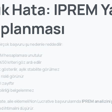
k Hata: IPREM Y
planması
irçok başvuru şu nedenle reddedilir:
EM hesaplaması unutulur
50 kriteri göz ardı edilir
ık gösterilir, aylık stabilite görülmez
 riskli görünür
 zayıftır
ilirliği belgelenmez
e, aile eklemeli Non Lucrative başvurularında
IPREM analizini
d ihtimalini düşürür.