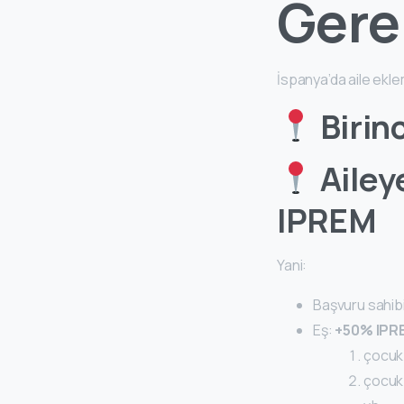
Gere
İspanya’da aile ekl
Birinc
Ailey
IPREM
Yani:
Başvuru sahib
Eş:
+50% IPR
çocuk
çocuk