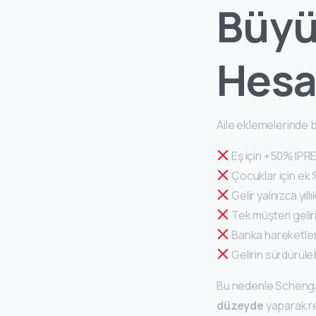
Büyü
Hesa
Aile eklemelerinde b
Eş için +50% IPR
Çocuklar için ek %
Gelir yalnızca yıll
Tek müşteri geliri
Banka hareketleri
Gelirin sürdürüleb
Bu nedenle Schengat
düzeyde
yaparak re