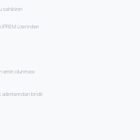
u sahibinin
idi IPREM üzerinden
den emin olunması
adımlarından biridir.