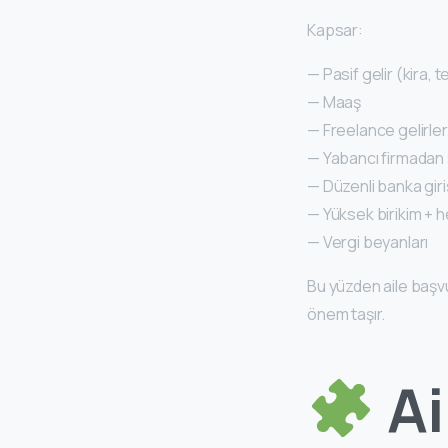
Kapsar:
— Pasif gelir (kira, 
— Maaş
— Freelance gelirler
— Yabancı firmadan 
— Düzenli banka giri
— Yüksek birikim + 
— Vergi beyanları
Bu yüzden aile başv
önem taşır.
A