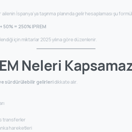
ir ailenin İspanya’ya taşınma planında gelir hesaplaması şu formüll
 + 50% = 250% IPREM
endiği için miktarlar 2025 yılına göre düzenlenir.
EM Neleri Kapsama
ve sürdürülebilir gelirleri
dikkate alır.
arı
 transferler
nka hareketleri