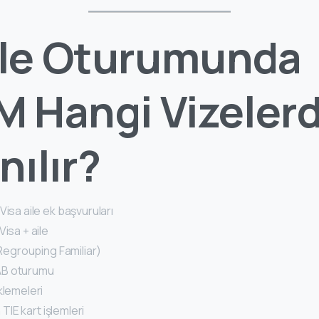
ile Oturumunda
M Hangi Vizeler
nılır?
Visa aile ek başvuruları
Visa + aile
 (Regrouping Familiar)
B oturumu
klemeleri
n TIE kart işlemleri