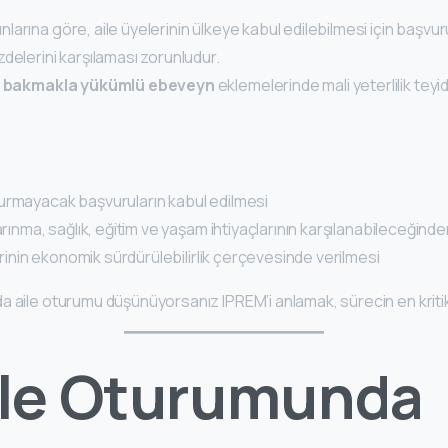
arına göre, aile üyelerinin ülkeye kabul edilebilmesi için başvur
delerini karşılaması zorunludur.
, bakmakla yükümlü ebeveyn
eklemelerinde mali yeterlilik tey
urmayacak başvuruların kabul edilmesi
barınma, sağlık, eğitim ve yaşam ihtiyaçlarının karşılanabileceğin
lerinin ekonomik sürdürülebilirlik çerçevesinde verilmesi
 aile oturumu düşünüyorsanız IPREM’i anlamak, sürecin en kritik 
ile Oturumunda