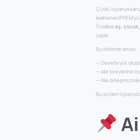
Çünkü İspanya kanunl
belirlenen IPREM yüz
Özellikle
eş, çocuk
yapılır.
Bu sistemin amacı:
— Devlete yük oluşt
— Aile bireylerinin 
— Aile birleşimi izin
Bu yüzden İspanya’da
A