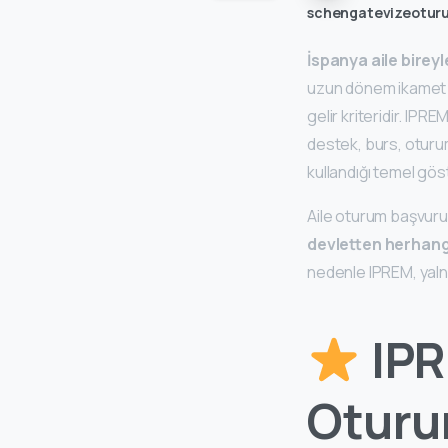
schengatevizeotur
İspanya aile bireyl
uzun dönem ikamet sü
gelir kriteridir. IP
destek, burs, oturum
kullandığı temel gös
Aile oturum başvurul
devletten herhang
nedenle IPREM, yalnız
IPR
Oturu