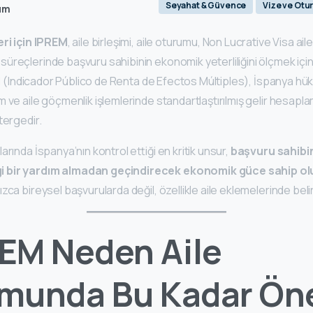
Seyahat & Güvence
Vize ve Otu
um
eri için IPREM
, aile birleşimi, aile oturumu, Non Lucrative Visa ail
reçlerinde başvuru sahibinin ekonomik yeterliliğini ölçmek için 
REM (Indicador Público de Renta de Efectos Múltiples), İspanya hü
 ve aile göçmenlik işlemlerinde standartlaştırılmış gelir hesapl
tergedir.
arında İspanya’nın kontrol ettiği en kritik unsur,
başvuru sahibin
i bir yardım almadan geçindirecek ekonomik güce sahip olu
ca bireysel başvurularda değil, özellikle aile eklemelerinde belirl
EM Neden Aile
munda Bu Kadar Ön