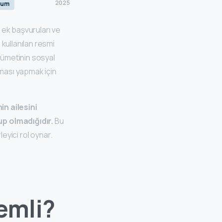
2025
rum
e ek başvuruları ve
kullanılan resmi
kümetinin sosyal
aması yapmak için
in ailesini
p olmadığıdır.
Bu
eyici rol oynar.
emli?