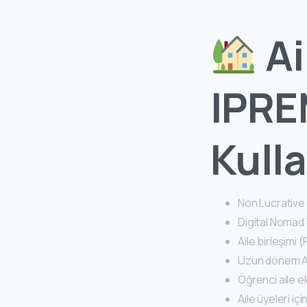
A
IPRE
Kulla
Non Lucrative 
Digital Nomad 
Aile birleşimi
Uzun dönem A
Öğrenci aile e
Aile üyeleri içi