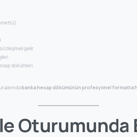
temettü)
i
sözleşmeli gelir
şleri
hesap dökümleri
urularında
banka hesap dökümünün profesyonel formatta h
ile Oturumunda 