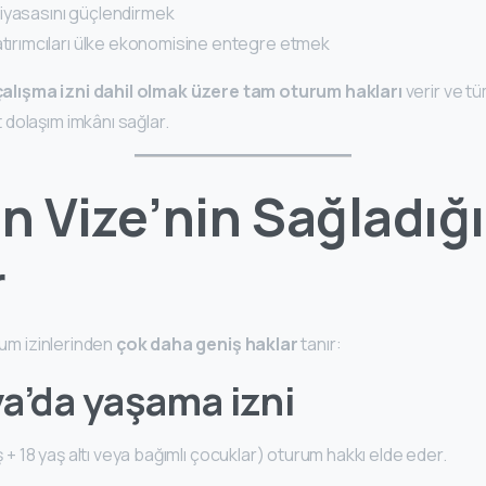
iyasasını güçlendirmek
atırımcıları ülke ekonomisine entegre etmek
çalışma izni dahil olmak üzere tam oturum hakları
verir ve 
dolaşım imkânı sağlar.
ın Vize’nin Sağladığı
r
rum izinlerinden
çok daha geniş haklar
tanır:
a’da yaşama izni
eş + 18 yaş altı veya bağımlı çocuklar) oturum hakkı elde eder.