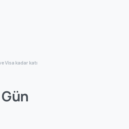
e Visa kadar katı
ç Gün