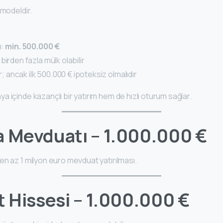
 modeldir.
m:
min. 500.000 €
birden fazla mülk olabilir
ir; ancak ilk 500.000 € ipoteksiz olmalıdır
 içinde kazançlı bir yatırım hem de hızlı oturum sağlar.
 Mevduatı – 1.000.000 €
n az 1 milyon euro mevduat yatırılması.
t Hissesi – 1.000.000 €