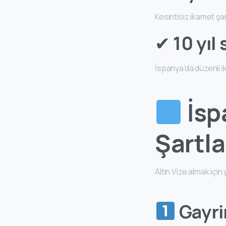
Kesintisiz ikamet şart
✔
10 yıl
İspanya’da düzenli i
İsp
Şartla
Altın Vize almak için y
Gayri