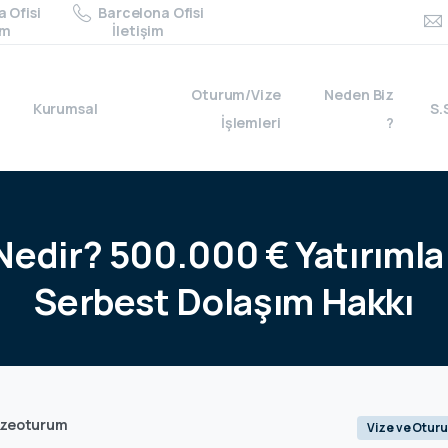
 Ofisi
Barcelona Ofisi
im
İletişim
Oturum/Vize
Neden Biz
Kurumsal
S.
İşlemleri
?
Nedir?
500.000
€
Yatırımla
Serbest
Dolaşım
Hakkı
izeoturum
Vize ve Otur