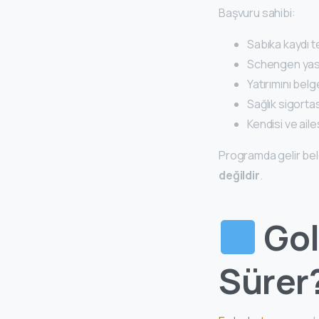
Başvuru sahibi:
Sabıka kaydı t
Schengen yas
Yatırımını belg
Sağlık sigorta
Kendisi ve aile
Programda gelir bel
değildir
.
Gol
Sürer