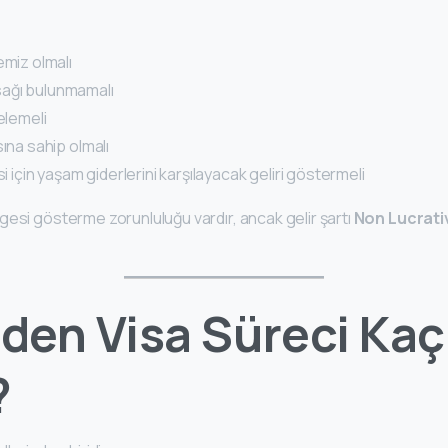
emiz olmalı
ağı bulunmamalı
elemeli
sına sahip olmalı
si için yaşam giderlerini karşılayacak geliri göstermeli
gesi gösterme zorunluluğu vardır, ancak gelir şartı
Non Lucrativ
den Visa Süreci Ka
?