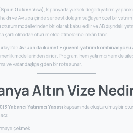
 (Spain Golden Visa)
, İspanya’da yüksek değerli yatırım yapan ki
akkı ve Avrupa içinde serbest dolaşım sağlayan özel bir yatırım
 oturum modellerinden biri olarak kabul edilir ve AB dışındaki yatı
lışma şartı olmadan oturum elde etmelerine imkân tanır.
 Türkiye’de
Avrupa’da ikamet + güvenli yatırım kombinasyonu
çmenlik modellerinden biridir. Program, hem yatırımcı hem de ailes
rma ve vatandaşlığa giden bir rota sunar.
anya Altın Vize Nedi
013 Yabancı Yatırımcı Yasası
kapsamında oluşturulmuş bir otu
acı:
ermaye çekmek