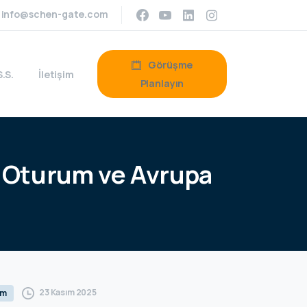
info@schen-gate.com
Görüşme
S.S.
İletişim
Planlayın
Oturum
ve
Avrupa
23 Kasım 2025
um