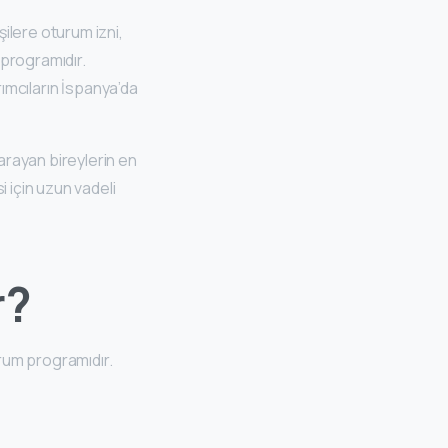
şilere oturum izni,
 programıdır.
rımcıların İspanya’da
arayan bireylerin en
i için uzun vadeli
r?
rum programıdır.