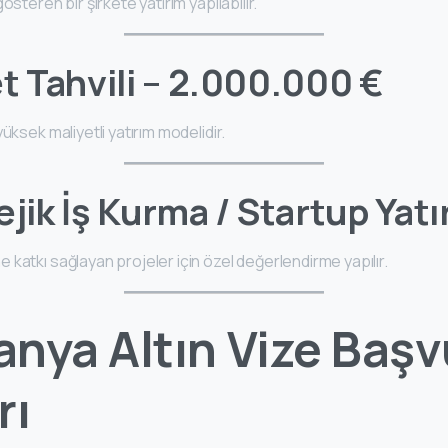
österen bir şirkete yatırım yapılabilir.
t Tahvili – 2.000.000 €
üksek maliyetli yatırım modelidir.
jik İş Kurma / Startup Yatı
katkı sağlayan projeler için özel değerlendirme yapılır.
anya Altın Vize Baş
rı