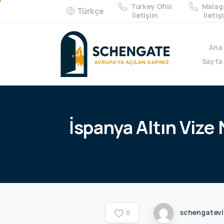
Turkey Ofisi
Malaga
Türkçe
İletişim
İletiş
Ana
Sayfa
İspanya
Altın
Vize
schengatev
0