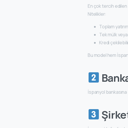
En çok tercih edilen
Nitelikler:
Toplam yatırı
Tek mülk veya 
Kredi çekilebil
Bu model hem İspanya
Banka
İspanyol bankasına e
Şirke