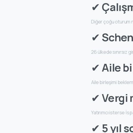
✔
Çalışm
Diğer çoğu oturum m
✔
Schen
26 ülkede sınırsız gir
✔
Aile b
Aile birleşimi beklem
✔
Vergi
Yatırımcı isterse İs
✔
5 yıl 