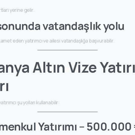
ları yerine gelir.
 sonunda vatandaşlık yolu
kamet eden yatırımcı ve ailesi vatandaşlığa başvurabilir.
anya Altın Vize Yatı
rı
atırımcı şu yolları kullanabilir:
menkul Yatırımı – 500.000