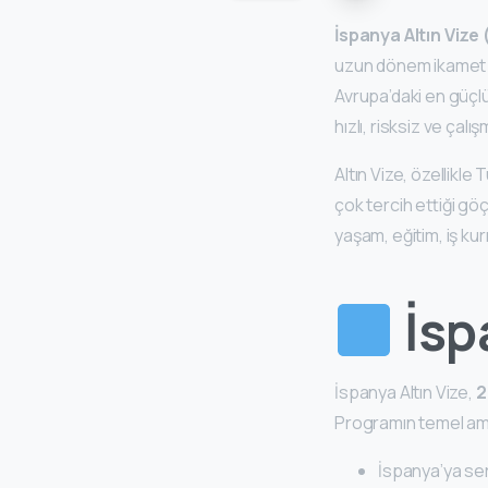
İspanya Altın Vize
uzun dönem ikamet h
Avrupa’daki en güçlü
hızlı, risksiz ve ça
Altın Vize, özellikle
çok tercih ettiği gö
yaşam, eğitim, iş ku
İsp
İspanya Altın Vize,
2
Programın temel am
İspanya’ya s