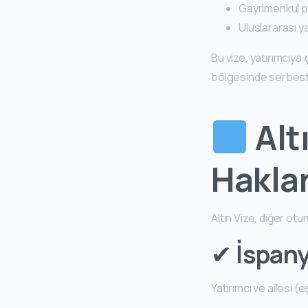
Gayrimenkul p
Uluslararası y
Bu vize, yatırımcıya
bölgesinde serbest 
Alt
Hakla
Altın Vize, diğer otu
✔
İspany
Yatırımcı ve ailesi (