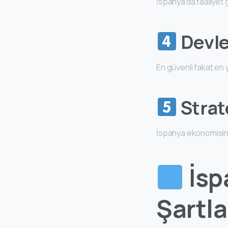
İspanya’da faaliyet g
Devle
En güvenli fakat en y
Strate
İspanya ekonomisine 
İsp
Şartla