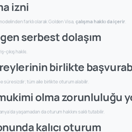
a izni
odelinden farklı olarak Golden Visa,
çalışma hakkı da içerir
.
gen serbest dolaşım
iş-çıkış hakkı.
ireylerinin birlikte başvura
e süresizdir; tüm aile birlikte oturum alabilir.
 mukimi olma zorunluluğu y
panya’da yaşamadan da oturum hakkını saklı tutabilir.
sonunda kalıcı oturum