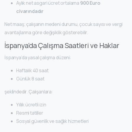
Aylık net asgari ücret ortalama
900 Euro
civarındadır
Net maaş; çalışanın medeni durumu, çocuk sayısı ve vergi
avantajlarına göre değişiklik gösterebilir.
İspanya’da Çalışma Saatleri ve Haklar
İspanya’da yasal çalışma düzeni:
Haftalık 40 saat
Günlük 8 saat
şeklindedir. Çalışanlara:
Yıllık ücretli izin
Resmi tatiller
Sosyal güvenlik ve sağlık hizmetleri