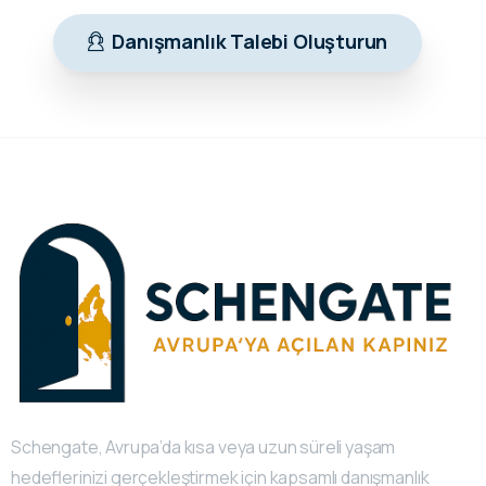
Danışmanlık Talebi Oluşturun
Schengate, Avrupa’da kısa veya uzun süreli yaşam
hedeflerinizi gerçekleştirmek için kapsamlı danışmanlık