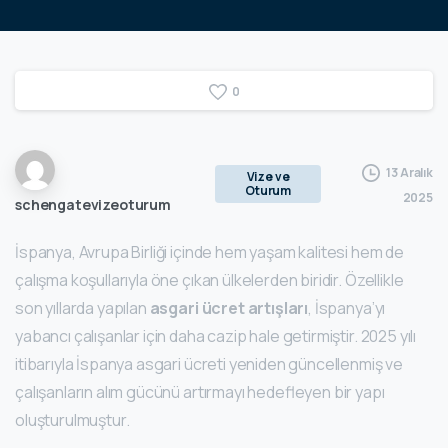
0
13 Aralık
Vize ve
Oturum
2025
schengatevizeoturum
İspanya, Avrupa Birliği içinde hem yaşam kalitesi hem de
çalışma koşullarıyla öne çıkan ülkelerden biridir. Özellikle
son yıllarda yapılan
asgari ücret artışları
, İspanya’yı
yabancı çalışanlar için daha cazip hale getirmiştir. 2025 yılı
itibarıyla İspanya asgari ücreti yeniden güncellenmiş ve
çalışanların alım gücünü artırmayı hedefleyen bir yapı
oluşturulmuştur.