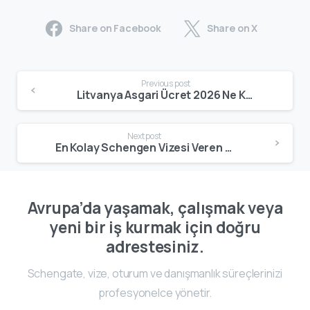
Share on Facebook
Share on X
Previous post
Litvanya Asgari Ücret 2026 Ne Kadar Olacak? Tahminler, Net Maaş ve Çalışma Koşulları
Next post
En Kolay Schengen Vizesi Veren Ülke 2026: Ret Oranları, Strateji ve Doğru Ülke Seçimi
Avrupa’da yaşamak, çalışmak veya
yeni bir iş kurmak için doğru
adrestesiniz.
Schengate, vize, oturum ve danışmanlık süreçlerinizi
profesyonelce yönetir.