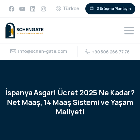
Türkçe
Görüşme Planlayın
info@schen-gate.com
+90 506 266 77 76
İspanya
Asgari
Ücret
2025
Ne
Kadar?
Net
Maaş,
14
Maaş
Sistemi
ve
Yaşam
Maliyeti