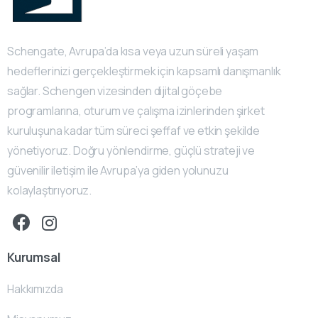
Schengate, Avrupa’da kısa veya uzun süreli yaşam
hedeflerinizi gerçekleştirmek için kapsamlı danışmanlık
sağlar. Schengen vizesinden dijital göçebe
programlarına, oturum ve çalışma izinlerinden şirket
kuruluşuna kadar tüm süreci şeffaf ve etkin şekilde
yönetiyoruz. Doğru yönlendirme, güçlü strateji ve
güvenilir iletişim ile Avrupa’ya giden yolunuzu
kolaylaştırıyoruz.
Kurumsal
Hakkımızda