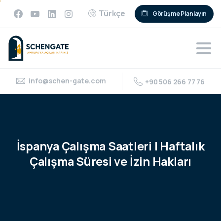
Türkçe
Görüşme Planlayın
info@schen-gate.com
+90 506 266 77 76
İspanya
Çalışma
Saatleri
|
Haftalık
Çalışma
Süresi
ve
İzin
Hakları