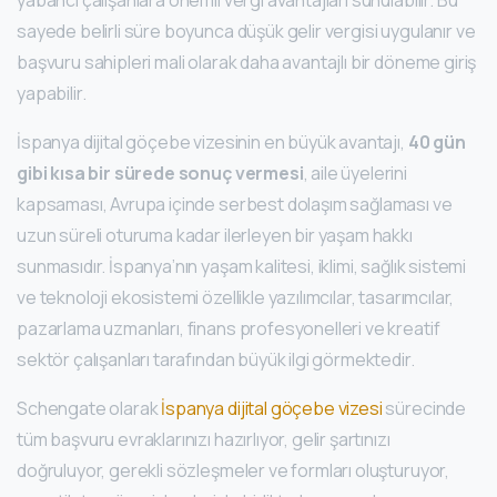
yabancı çalışanlara önemli vergi avantajları sunulabilir. Bu
sayede belirli süre boyunca düşük gelir vergisi uygulanır ve
başvuru sahipleri mali olarak daha avantajlı bir döneme giriş
yapabilir.
İspanya dijital göçebe vizesinin en büyük avantajı,
40 gün
gibi kısa bir sürede sonuç vermesi
, aile üyelerini
kapsaması, Avrupa içinde serbest dolaşım sağlaması ve
uzun süreli oturuma kadar ilerleyen bir yaşam hakkı
sunmasıdır. İspanya’nın yaşam kalitesi, iklimi, sağlık sistemi
ve teknoloji ekosistemi özellikle yazılımcılar, tasarımcılar,
pazarlama uzmanları, finans profesyonelleri ve kreatif
sektör çalışanları tarafından büyük ilgi görmektedir.
Schengate olarak
İspanya dijital göçebe vizesi
sürecinde
tüm başvuru evraklarınızı hazırlıyor, gelir şartınızı
doğruluyor, gerekli sözleşmeler ve formları oluşturuyor,