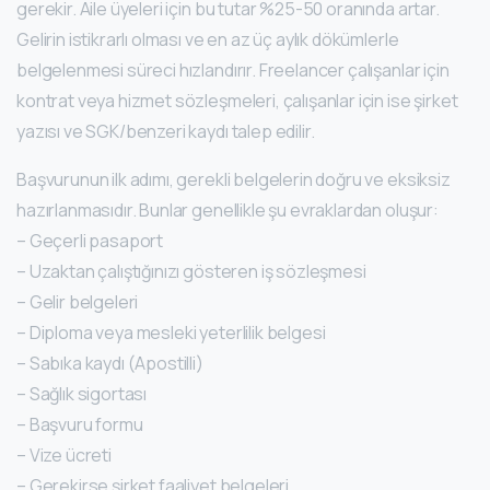
gerekir. Aile üyeleri için bu tutar %25-50 oranında artar.
Gelirin istikrarlı olması ve en az üç aylık dökümlerle
belgelenmesi süreci hızlandırır. Freelancer çalışanlar için
kontrat veya hizmet sözleşmeleri, çalışanlar için ise şirket
yazısı ve SGK/benzeri kaydı talep edilir.
Başvurunun ilk adımı, gerekli belgelerin doğru ve eksiksiz
hazırlanmasıdır. Bunlar genellikle şu evraklardan oluşur:
– Geçerli pasaport
– Uzaktan çalıştığınızı gösteren iş sözleşmesi
– Gelir belgeleri
– Diploma veya mesleki yeterlilik belgesi
– Sabıka kaydı (Apostilli)
– Sağlık sigortası
– Başvuru formu
– Vize ücreti
– Gerekirse şirket faaliyet belgeleri