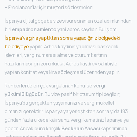
– Freelancer’lar için müşteri sözleşmeleri
İspanya dijital göçebe vizesi sürecinin en özel adımlarından
biri
empadronamiento
yani adres kaydıdır. Bu işlem,
İspanya’ya giriş yaptıktan sonra yaşadığınız bölgedeki
belediyeye
yapılır. Adres kaydının yapılması bankacılık
işlemleri, vergi numarası alma ve oturum kartının
hazırlanması için zorunludur. Adres kaydı ev sahibiyle
yapılan kontrat veya kira sözleşmesi üzerinden yapılır.
Rehberlerde en çok vurgulanan konu ise
vergi
yükümlülüğüdür
. Bu vize pasif bir oturum tipi değildir;
İspanya’da gerçekten yaşamanızı ve vergi mükellefi
olmanızı gerektirir. İspanya’ya yerleştikten sonra yılda 183
günden fazla ülkede kalırsanız vergi ikametiniz İspanya’ya
geçer. Ancak buna karşılık
Beckham Yasası
kapsamında