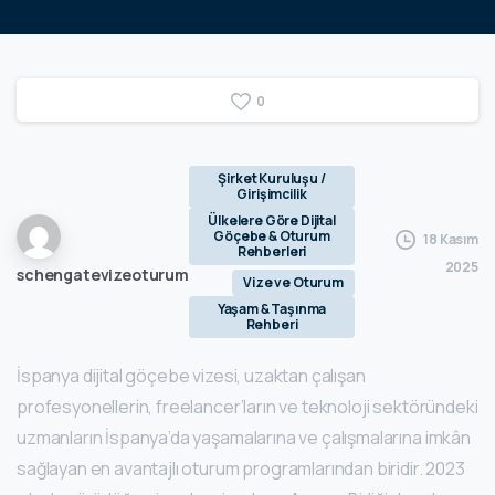
0
Şirket Kuruluşu /
Girişimcilik
Ülkelere Göre Dijital
Göçebe & Oturum
18 Kasım
Rehberleri
2025
schengatevizeoturum
Vize ve Oturum
Yaşam & Taşınma
Rehberi
İspanya dijital göçebe vizesi, uzaktan çalışan
profesyonellerin, freelancer’ların ve teknoloji sektöründeki
uzmanların İspanya’da yaşamalarına ve çalışmalarına imkân
sağlayan en avantajlı oturum programlarından biridir. 2023