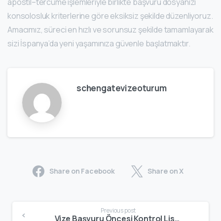
apostil–tercüme işlemleriyle birlikte başvuru dosyanızı
konsolosluk kriterlerine göre eksiksiz şekilde düzenliyoruz.
Amacımız, süreci en hızlı ve sorunsuz şekilde tamamlayarak
sizi İspanya’da yeni yaşamınıza güvenle başlatmaktır.
schengatevizeoturum
Share on Facebook
Share on X
Previous post
Vize Başvuru Öncesi Kontrol Listeleri | Eksiksiz Evrak Hazırlama Rehberi