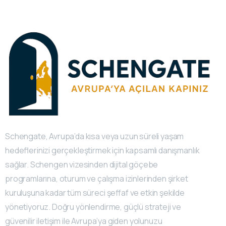
Schengate, Avrupa’da kısa veya uzun süreli yaşam
hedeflerinizi gerçekleştirmek için kapsamlı danışmanlık
sağlar. Schengen vizesinden dijital göçebe
programlarına, oturum ve çalışma izinlerinden şirket
kuruluşuna kadar tüm süreci şeffaf ve etkin şekilde
yönetiyoruz. Doğru yönlendirme, güçlü strateji ve
güvenilir iletişim ile Avrupa’ya giden yolunuzu