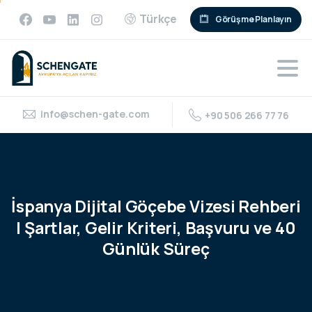
Türkçe
Görüşme Planlayın
info@schen-gate.com
+90 506 266 77 76
İspanya
Dijital
Göçebe
Vizesi
Rehberi
|
Şartlar,
Gelir
Kriteri,
Başvuru
ve
40
Günlük
Süreç