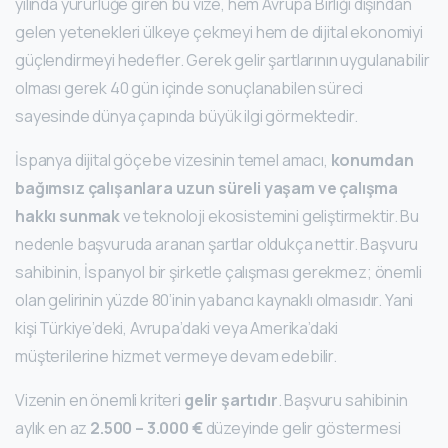
yılında yürürlüğe giren bu vize, hem Avrupa Birliği dışından
gelen yetenekleri ülkeye çekmeyi hem de dijital ekonomiyi
güçlendirmeyi hedefler. Gerek gelir şartlarının uygulanabilir
olması gerek 40 gün içinde sonuçlanabilen süreci
sayesinde dünya çapında büyük ilgi görmektedir.
İspanya dijital göçebe vizesinin temel amacı,
konumdan
bağımsız çalışanlara uzun süreli yaşam ve çalışma
hakkı sunmak
ve teknoloji ekosistemini geliştirmektir. Bu
nedenle başvuruda aranan şartlar oldukça nettir. Başvuru
sahibinin, İspanyol bir şirketle çalışması gerekmez; önemli
olan gelirinin yüzde 80’inin yabancı kaynaklı olmasıdır. Yani
kişi Türkiye’deki, Avrupa’daki veya Amerika’daki
müşterilerine hizmet vermeye devam edebilir.
Vizenin en önemli kriteri
gelir şartıdır
. Başvuru sahibinin
aylık en az
2.500 – 3.000 €
düzeyinde gelir göstermesi