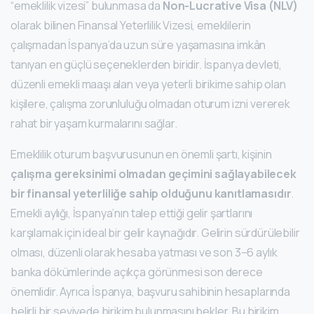
“emeklilik vizesi” bulunmasa da
Non-Lucrative Visa (NLV)
olarak bilinen Finansal Yeterlilik Vizesi, emeklilerin
çalışmadan İspanya’da uzun süre yaşamasına imkân
tanıyan en güçlü seçeneklerden biridir. İspanya devleti,
düzenli emekli maaşı alan veya yeterli birikime sahip olan
kişilere, çalışma zorunluluğu olmadan oturum izni vererek
rahat bir yaşam kurmalarını sağlar.
Emeklilik oturum başvurusunun en önemli şartı, kişinin
çalışma gereksinimi olmadan geçimini sağlayabilecek
bir finansal yeterliliğe sahip olduğunu kanıtlamasıdır
.
Emekli aylığı, İspanya’nın talep ettiği gelir şartlarını
karşılamak için ideal bir gelir kaynağıdır. Gelirin sürdürülebilir
olması, düzenli olarak hesaba yatması ve son 3–6 aylık
banka dökümlerinde açıkça görünmesi son derece
önemlidir. Ayrıca İspanya, başvuru sahibinin hesaplarında
belirli bir seviyede birikim bulunmasını bekler. Bu birikim,