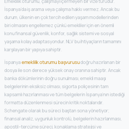
Emeklilik oturumu, çalışmayı içermeyen bir vize türüdür.
İspanya’da iş arama veya çalışma hakkı vermez. Ancak bu
durum, ülkenin en çok tercih edilen yaşam modellerinden
biri olmasını engellemez çünkü emekliler için en önemli
konu finansal güvenlik, konfor, sağlık sistemi ve sosyal
yaşama kolay adaptasyondur. NLV bu ihtiyaçların tamamını
karşılayan bir yapıya sahiptir.
İspanya
emeklilik oturumu başvurusu
doğru hazırlanan bir
dosya ile son derece yüksek onay oranına sahiptir. Ancak
banka dökümlerinin doğru sunulması, emekli maaşı
belgelerinin eksiksiz olması, sigorta poliçesinin tam
kapsamlı hazırlanması ve tüm belgelerin İspanya’nın istediği
formatta düzenlenmesi sürecin kritik noktalarıdır.
Schengate olarak bu süreci baştan sona yönetiyor;
finansal analiz, uygunluk kontrolü, belgelerin hazırlanması,
apostil–tercüme süreci, konaklama stratejisi ve