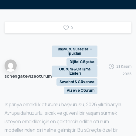
0
Başvuru Süreçleri –
İpuçları
Dijital Göçebe
21 Kasım
Oturum & Çalışma
İzinleri
2025
schengatevizeoturum
Seyahat & Güvence
Vize ve Oturum
İspanya emeklilik oturumu başvurusu, 2026 yılı itibarıyla
Avrupa’da huzurlu, sıcak ve güvenli bir yaşam sürmek
isteyen emekliler için en çok tercih edilen oturum
modellerinden biri haline gelmiştir. Bu süreçte özel bir