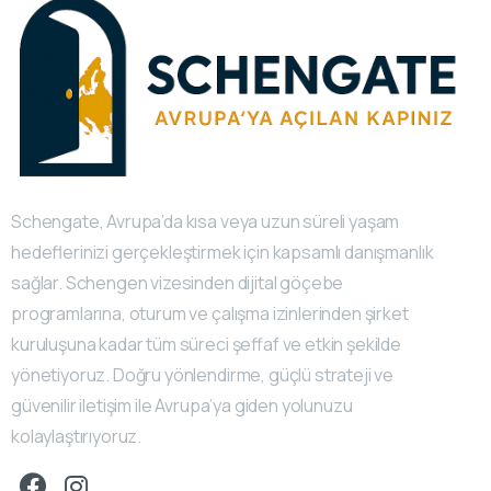
Schengate, Avrupa’da kısa veya uzun süreli yaşam
hedeflerinizi gerçekleştirmek için kapsamlı danışmanlık
sağlar. Schengen vizesinden dijital göçebe
programlarına, oturum ve çalışma izinlerinden şirket
kuruluşuna kadar tüm süreci şeffaf ve etkin şekilde
yönetiyoruz. Doğru yönlendirme, güçlü strateji ve
güvenilir iletişim ile Avrupa’ya giden yolunuzu
kolaylaştırıyoruz.