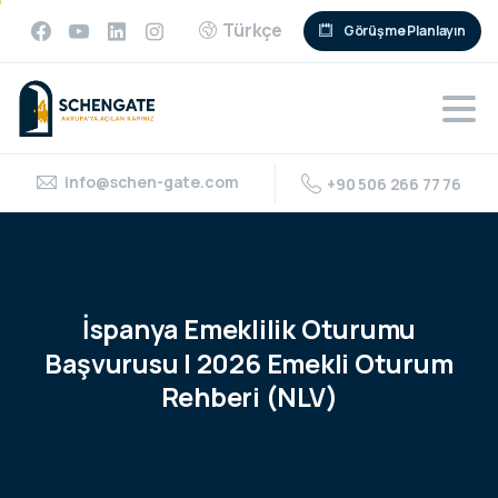
Türkçe
Görüşme Planlayın
info@schen-gate.com
+90 506 266 77 76
İspanya
Emeklilik
Oturumu
Başvurusu
|
2026
Emekli
Oturum
Rehberi
(NLV)