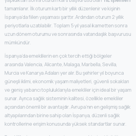
yapıldıktan sonra oturum kartı başvurusu olan
TIE işlemleri
tamamlanır. İlk oturum kartı bir yıllık düzenlenir ve kişinin
İspanya’da fiilen yaşaması şarttır. Ardından oturum 2 yıllık
periyotlarla uzatılabilir. Toplam 5 yıl yasal ikametten sonra
uzun dönem oturumu ve sonrasında vatandaşlık başvurusu
mümkündür.
İspanya’da emeklilerin en çok tercih ettiği bölgeler
arasında Valencia, Alicante, Malaga, Marbella, Sevilla,
Murcia ve Kanarya Adaları yer alır. Bu şehirler yıl boyunca
güneşli iklimi, ekonomik yaşam maliyetleri, güvenli sokakları
ve geniş yabancı topluluklarıyla emekliler için ideal bir yaşam
sunar. Ayrıca sağlık sisteminin kalitesi, özellikle emekliler
açısından önemli bir avantajdır. Avrupa’nın en gelişmiş sağlık
altyapılarından birine sahip olan İspanya, düzenli sağlık
kontrollerine erişim konusunda yüksek standartlar sunar.