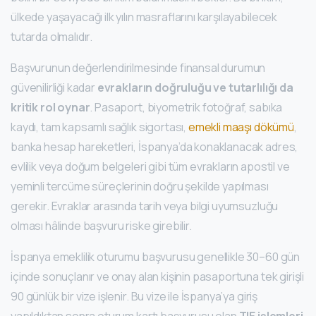
ülkede yaşayacağı ilk yılın masraflarını karşılayabilecek
tutarda olmalıdır.
Başvurunun değerlendirilmesinde finansal durumun
güvenilirliği kadar
evrakların doğruluğu ve tutarlılığı da
kritik rol oynar
. Pasaport, biyometrik fotoğraf, sabıka
kaydı, tam kapsamlı sağlık sigortası,
emekli maaşı dökümü
,
banka hesap hareketleri, İspanya’da konaklanacak adres,
evlilik veya doğum belgeleri gibi tüm evrakların apostil ve
yeminli tercüme süreçlerinin doğru şekilde yapılması
gerekir. Evraklar arasında tarih veya bilgi uyumsuzluğu
olması hâlinde başvuru riske girebilir.
İspanya emeklilik oturumu başvurusu genellikle 30–60 gün
içinde sonuçlanır ve onay alan kişinin pasaportuna tek girişli
90 günlük bir vize işlenir. Bu vize ile İspanya’ya giriş