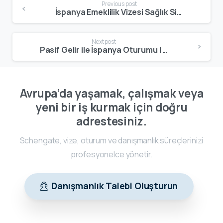
Previous post
İspanya Emeklilik Vizesi Sağlık Sigortası | 2026 Tam Kapsamlı Poliçe Şartları
Next post
Pasif Gelir ile İspanya Oturumu | 2026 Gelir Şartı, Banka Gereklilikleri ve Başvuru Rehberi
Avrupa’da yaşamak, çalışmak veya
yeni bir iş kurmak için doğru
adrestesiniz.
Schengate, vize, oturum ve danışmanlık süreçlerinizi
profesyonelce yönetir.
Danışmanlık Talebi Oluşturun