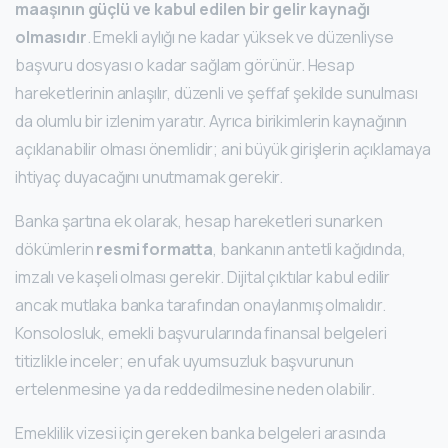
maaşının güçlü ve kabul edilen bir gelir kaynağı
olmasıdır
. Emekli aylığı ne kadar yüksek ve düzenliyse
başvuru dosyası o kadar sağlam görünür. Hesap
hareketlerinin anlaşılır, düzenli ve şeffaf şekilde sunulması
da olumlu bir izlenim yaratır. Ayrıca birikimlerin kaynağının
açıklanabilir olması önemlidir; ani büyük girişlerin açıklamaya
ihtiyaç duyacağını unutmamak gerekir.
Banka şartına ek olarak, hesap hareketleri sunarken
dökümlerin
resmi formatta
, bankanın antetli kağıdında,
imzalı ve kaşeli olması gerekir. Dijital çıktılar kabul edilir
ancak mutlaka banka tarafından onaylanmış olmalıdır.
Konsolosluk, emekli başvurularında finansal belgeleri
titizlikle inceler; en ufak uyumsuzluk başvurunun
ertelenmesine ya da reddedilmesine neden olabilir.
Emeklilik vizesi için gereken banka belgeleri arasında