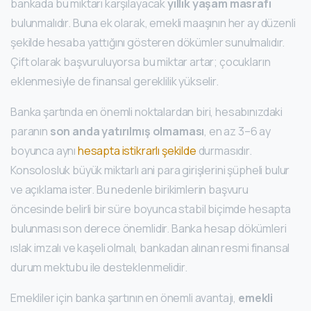
bankada bu miktarı karşılayacak
yıllık yaşam masrafı
bulunmalıdır. Buna ek olarak, emekli maaşının her ay düzenli
şekilde hesaba yattığını gösteren dökümler sunulmalıdır.
Çift olarak başvuruluyorsa bu miktar artar; çocukların
eklenmesiyle de finansal gereklilik yükselir.
Banka şartında en önemli noktalardan biri, hesabınızdaki
paranın
son anda yatırılmış olmaması
, en az 3–6 ay
boyunca aynı
hesapta istikrarlı şekilde
durmasıdır.
Konsolosluk büyük miktarlı ani para girişlerini şüpheli bulur
ve açıklama ister. Bu nedenle birikimlerin başvuru
öncesinde belirli bir süre boyunca stabil biçimde hesapta
bulunması son derece önemlidir. Banka hesap dökümleri
ıslak imzalı ve kaşeli olmalı, bankadan alınan resmi finansal
durum mektubu ile desteklenmelidir.
Emekliler için banka şartının en önemli avantajı,
emekli