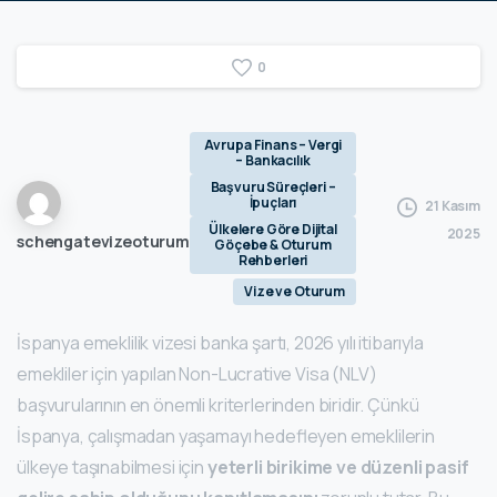
0
Avrupa Finans – Vergi
– Bankacılık
Başvuru Süreçleri –
İpuçları
21 Kasım
Ülkelere Göre Dijital
2025
schengatevizeoturum
Göçebe & Oturum
Rehberleri
Vize ve Oturum
İspanya emeklilik vizesi banka şartı, 2026 yılı itibarıyla
emekliler için yapılan Non-Lucrative Visa (NLV)
başvurularının en önemli kriterlerinden biridir. Çünkü
İspanya, çalışmadan yaşamayı hedefleyen emeklilerin
ülkeye taşınabilmesi için
yeterli birikime ve düzenli pasif