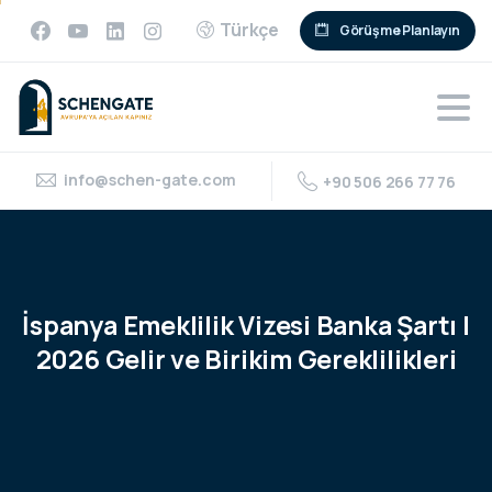
Türkçe
Görüşme Planlayın
info@schen-gate.com
+90 506 266 77 76
İspanya
Emeklilik
Vizesi
Banka
Şartı
|
2026
Gelir
ve
Birikim
Gereklilikleri