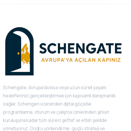
Schengate, Avrupa’da kısa veya uzun süreli yaşam
hedeflerinizi gerçekleştirmek için kapsamlı danışmanlık
sağlar. Schengen vizesinden dijital göçebe
programlarına, oturum ve çalışma izinlerinden şirket
kuruluşuna kadar tüm süreci şeffaf ve etkin şekilde
yönetiyoruz. Doğru yönlendirme, güçlü strateji ve