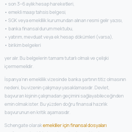
• son 3–6 aylık hesap hareketleri,
• emekli maaşı tahsis belgesi,
• SGK veya emeklilik kurumundan alınan resmi gelir yazısı,
• banka finansal durum mektubu,
• yatırım, mevduat veya ek hesap dökümleri (varsa),
• birikim belgeleri
yer alır. Bu belgelerin tamamı tutarlı olmalı ve çelişki
içermemelidir.
İspanya’nın emeklilik vizesinde banka şartının titiz olmasının
nedeni, bu vizenin çalışmayı yasaklamasıdır. Devlet,
başvuran kişinin çalışmadan geçimini sağlayabileceğinden
emin olmak ister. Bu yüzden doğru finansal hazırlık
başvurunun en kritik aşamasıdır.
Schengate olarak
emekliler için finansal dosyaları