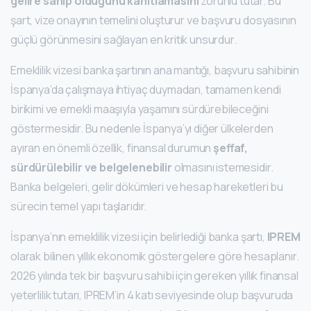
gelire sahip olduğunu kanıtlamasını
zorunlu tutar. Bu
şart, vize onayının temelini oluşturur ve başvuru dosyasının
güçlü görünmesini sağlayan en kritik unsurdur.
Emeklilik vizesi banka şartının ana mantığı, başvuru sahibinin
İspanya’da çalışmaya ihtiyaç duymadan, tamamen kendi
birikimi ve emekli maaşıyla yaşamını sürdürebileceğini
göstermesidir. Bu nedenle İspanya’yı diğer ülkelerden
ayıran en önemli özellik, finansal durumun
şeffaf,
sürdürülebilir ve belgelenebilir
olmasını istemesidir.
Banka belgeleri, gelir dökümleri ve hesap hareketleri bu
sürecin temel yapı taşlarıdır.
İspanya’nın emeklilik vizesi için belirlediği banka şartı,
IPREM
olarak bilinen yıllık ekonomik göstergelere göre hesaplanır.
2026 yılında tek bir başvuru sahibi için gereken yıllık finansal
yeterlilik tutarı, IPREM’in 4 katı seviyesinde olup başvuruda