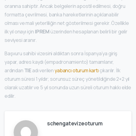
oranına sahiptir. Ancak belgelerin apostil edilmesi, doğru
formatta çevrilmesi, banka hareketlerinin açıklanabilir
olması ve mali yeterliliğin net gösterilmesi gerekir. Özellikle
ilk yıl onayı için
IPREM
üzerinden hesaplanan belirli bir gelir
seviyesi aranır.
Başvuru sahibi vizesini aldıktan sonra İspanya’ya giriş
yapar, adres kaydı (empadronamiento) tamamlanır,
ardından
TIE
adı verilen
yabancı oturum kartı
çıkarılır. İlk
oturum süresi 1 yıldır; sorunsuz süreç yönetildiğinde 2+2 yıl
olarak uzatılır ve 5 yıl sonunda uzun süreli oturum hakkı elde
edilir.
schengatevizeoturum