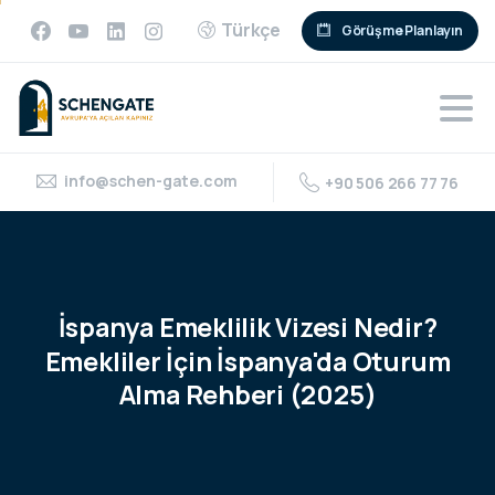
Türkçe
Görüşme Planlayın
info@schen-gate.com
+90 506 266 77 76
İspanya
Emeklilik
Vizesi
Nedir?
Emekliler
İçin
İspanya'da
Oturum
Alma
Rehberi
(2025)