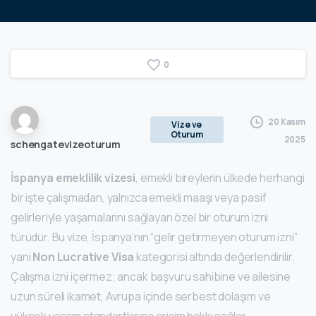
0
20 Kasım
Vize ve
Oturum
2025
schengatevizeoturum
İspanya emeklilik vizesi
, emekli bireylerin ülkede herhangi
bir işte çalışmadan, yalnızca emekli maaşı veya pasif
gelirleriyle yaşamalarını sağlayan özel bir oturum izni
türüdür. Bu vize, İspanya’nın “gelir getirmeyen oturum izni”
yani
Non Lucrative Visa
kategorisi altında değerlendirilir.
Çalışma izni içermez; ancak başvuru sahibine ve ailesine
uzun süreli ikamet, Avrupa içinde serbest dolaşım ve