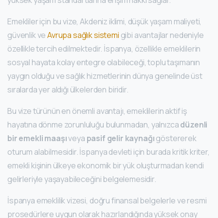
yüksek yaşam standartlarına erişim hakkı sağlar.
Emekliler için bu vize, Akdeniz iklimi, düşük yaşam maliyeti,
güvenlik ve
Avrupa sağlık sistemi
gibi avantajlar nedeniyle
özellikle tercih edilmektedir. İspanya, özellikle emeklilerin
sosyal hayata kolay entegre olabileceği, toplu taşımanın
yaygın olduğu ve sağlık hizmetlerinin dünya genelinde üst
sıralarda yer aldığı ülkelerden biridir.
Bu vize türünün en önemli avantajı, emeklilerin aktif iş
hayatına dönme zorunluluğu bulunmadan, yalnızca
düzenli
bir emekli maaşı
veya
pasif gelir kaynağı
göstererek
oturum alabilmesidir. İspanya devleti için burada kritik kriter,
emekli kişinin ülkeye ekonomik bir yük oluşturmadan kendi
gelirleriyle yaşayabileceğini belgelemesidir.
İspanya emeklilik vizesi, doğru finansal belgelerle ve resmi
prosedürlere uygun olarak hazırlandığında yüksek onay