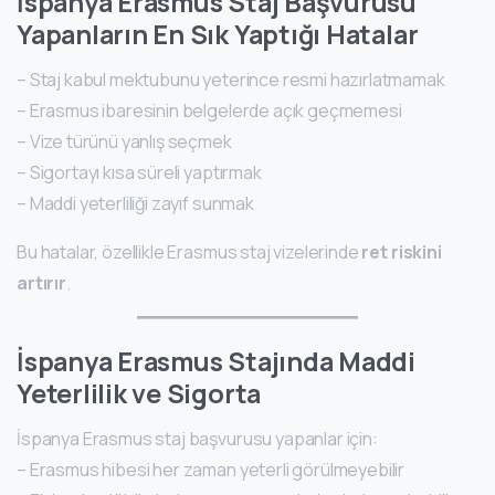
İspanya Erasmus Staj Başvurusu
Yapanların En Sık Yaptığı Hatalar
– Staj kabul mektubunu yeterince resmi hazırlatmamak
– Erasmus ibaresinin belgelerde açık geçmemesi
– Vize türünü yanlış seçmek
– Sigortayı kısa süreli yaptırmak
– Maddi yeterliliği zayıf sunmak
Bu hatalar, özellikle Erasmus staj vizelerinde
ret riskini
artırır
.
İspanya Erasmus Stajında Maddi
Yeterlilik ve Sigorta
İspanya Erasmus staj başvurusu yapanlar için:
– Erasmus hibesi her zaman yeterli görülmeyebilir