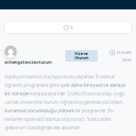
0
14 Aralık
Vize ve
Oturum
2025
schengatevizeoturum
İspanya Erasmus staj başvurusu yapanlar, Erasmus
öğrenim programına göre
çok daha bireysel ve detaylı
bir süreçle
karşı karşıya kalır. Çünkü Erasmus stajı, çoğu
zaman üniversite–kurum–öğrenci üçgeninde yürütülen,
kurumsal sorumluluğu yüksek
bir programdır. Bu
nedenle İspanya Erasmus staj süreci, “kabul aldım,
gidiyorum” basitliğinde ele alınamaz.