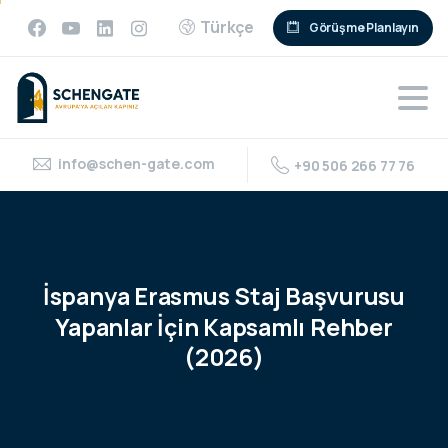
Türkçe
Görüşme Planlayın
info@schen-gate.com
+90 506 266 77 76
İspanya
Erasmus
Staj
Başvurusu
Yapanlar
İçin
Kapsamlı
Rehber
(2026)