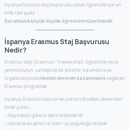
İspanya Erasmus staj başvurusu yapan öğrenciler için en
kritik fark şudur:
Sorumluluk büyük ölçüde öğrencinin üzerindedir.
İspanya Erasmus Staj Başvurusu
Nedir?
Erasmus stajı (Erasmus+ Traineeship), öğrencinin veya
yeni mezunun, yurtdışında bir şirkette, kurumda veya
organizasyonda
mesleki deneyim kazanmasını
sağlayan
Erasmus programıdır.
İspanya, Erasmus stajı için en çok tercih edilen ülkelerden
biridir çünkü:
– Staj kabulü görece daha erişilebilirdir
– Uluslararası şirket ve start-up yoğunluğu fazladır