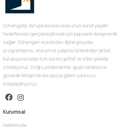
Schengate, Avrupa’da kısa veya uzun süreli yaşam
hedeflerinizi gerçekleştirmek için kapsamlı danışmanlık
sağlar. Schengen vizesinden dijital göçebe
programlarına, oturum ve çalışma izinlerinden şirket
kuruluşuna kadar tüm süreci şeffaf ve etkin şekilde
yönetiyoruz. Doğru yönlendirme, güçlü strateji ve
güvenilir iletişim ile Avrupa’ya giden yolunuzu
kolaylaştırıyoruz.
Kurumsal
Hakkımızda