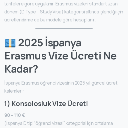
tarifelere göre uygulanır. Erasmus vizeleri standart uzun
dönem (D Type – Study Visa) kategorisi altında işlendiği için
ücretlendirme de bu modele göre hesaplanır.
2025 İspanya
Erasmus Vize Ücreti Ne
Kadar?
İspanya Erasmus öğrenci vizesinin 2025 yılı güncel ücret
kalemleri:
1) Konsolosluk Vize Ücreti
90 – 110 €
(İspanya D tipi “öğrenci vizesi” kategorisi için ortalama