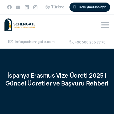
Türkçe
Görüşme Planlayın
info@schen-gate.com
+90 506 266 77 76
İspanya
Erasmus
Vize
Ücreti
2025
|
Güncel
Ücretler
ve
Başvuru
Rehberi