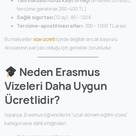
Tam vukuatlı nüfus kayıt örneği
(e-devlet ücretsiz,
tercüme gerekirse 200–400 TL)
Sağlık sigortası
(12 ay): 80 – 120 €
Tercüme–apostil masrafları:
300 – 1.000 TL arası
Bu maliyetler
vize ücreti
içinde değildir ancak başvuru
dosyasının parçası olduğu için genelde zorunludur.
Neden Erasmus
Vizeleri Daha Uygun
Ücretlidir?
İspanya, Erasmus öğrencilerini “uzun dönem eğitim vizesi”
kategorisine dâhil ettiğinden: