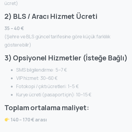
ücret)
2) BLS / Aracı Hizmet Ücreti
35 – 40 €
(Şehre ve BLS güncel tarifesine göre küçük farklılık
gösterebilir)
3) Opsiyonel Hizmetler (İsteğe Bağlı)
SMS bilgilendirme: 5–7 €
VIP hizmet: 30–60 €
Fotokopi / çıktı ücretleri: 1–5 €
Kurye ücreti (pasaport için): 10–15 €
Toplam ortalama maliyet:
140 – 170 € arası