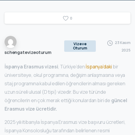
0
23 Kasım
Vize ve
Oturum
2025
schengatevizeoturum
İspanya Erasmus vizesi
, Türkiye’den
İspanya’daki
bir
üniversiteye, okul programına, değişim anlaşmasına veya
staj programına kabul edilen öğrencilerin alması gereken
uzun süreli ulusal (D tipi) vizedir. Bu vize türünde
öğrencilerin en çok merak ettiği konulardan biri de
güncel
Erasmus vize ücretidir.
2025 yılı itibarıyla İspanya Erasmus vize başvuru ücretleri,
İspanya Konsolosluğu tarafından belirlenen resmi