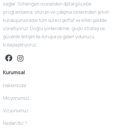
sağlar. Schengen vizesinden dijital göçebe
programlarına, oturum ve çalışma izinlerinden şirket
kuruluşuna kadar tüm süreci şeffaf ve etkin şekilde
yönetiyoruz. Doğru yönlendirme, güçlü strateji ve
güvenilir iletişim ile Avrupa’ya giden yolunuzu
kolaylaştırıyoruz.
Kurumsal
Hakkımızda
Misyonumuz
Vizyonumuz
Neden Biz ?