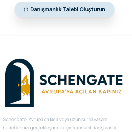
Danışmanlık Talebi Oluşturun
Schengate, Avrupa’da kısa veya uzun süreli yaşam
hedeflerinizi gerçekleştirmek için kapsamlı danışmanlık