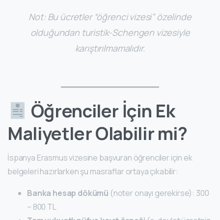
Not:
Bu ücretler “öğrenci vizesi” özelinde
olduğundan turistik-Schengen vizesiyle
karıştırılmamalıdır.
Öğrenciler İçin Ek
Maliyetler Olabilir mi?
İspanya Erasmus vizesine başvuran öğrenciler için ek
belgeleri hazırlarken şu masraflar ortaya çıkabilir:
Banka hesap dökümü
(noter onayı gerekirse): 300
– 800 TL