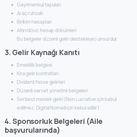
Gayrimenkul tapuları
Araç ruhsatı
Birikim hesapları
Altın/döviz hesap dökümleri
Bu belgeler düzenli geliri destekleyici unsurdur.
3. Gelir Kaynağı Kanıtı
Emeklilik belgesi
Kira gelir kontratları
Divident/hisse gelirleri
Düzenli servet yönetimi belgeleri
Serbest meslek geliri (Non Lucrative için kabul
edilmez, Digital Nomad için kabul edilir)
4. Sponsorluk Belgeleri (Aile
başvurularında)