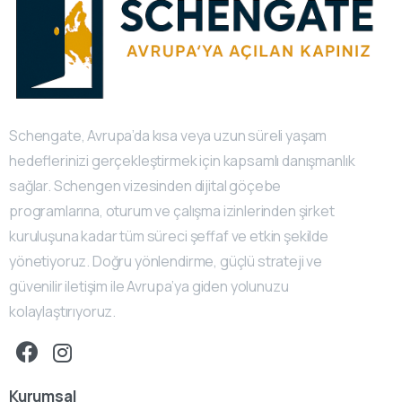
Schengate, Avrupa’da kısa veya uzun süreli yaşam
hedeflerinizi gerçekleştirmek için kapsamlı danışmanlık
sağlar. Schengen vizesinden dijital göçebe
programlarına, oturum ve çalışma izinlerinden şirket
kuruluşuna kadar tüm süreci şeffaf ve etkin şekilde
yönetiyoruz. Doğru yönlendirme, güçlü strateji ve
güvenilir iletişim ile Avrupa’ya giden yolunuzu
kolaylaştırıyoruz.
Kurumsal