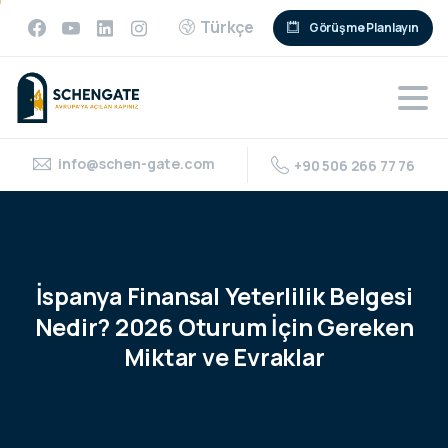
Türkçe
Görüşme Planlayın
info@schen-gate.com
+90 506 266 77 76
İspanya
Finansal
Yeterlilik
Belgesi
Nedir?
2026
Oturum
İçin
Gereken
Miktar
ve
Evraklar