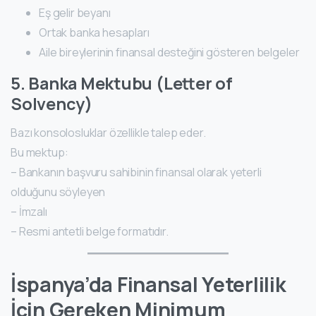
Eş gelir beyanı
Ortak banka hesapları
Aile bireylerinin finansal desteğini gösteren belgeler
5. Banka Mektubu (Letter of
Solvency)
Bazı konsolosluklar özellikle talep eder.
Bu mektup:
– Bankanın başvuru sahibinin finansal olarak yeterli
olduğunu söyleyen
– İmzalı
– Resmi antetli belge formatıdır.
İspanya’da Finansal Yeterlilik
İçin Gereken Minimum