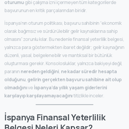
oturumu
gibi çalışma izni içermeyen tüm kategorilerde
başvurunun en kritik parçalarından biridir.
İspanya’nın oturum politikası, başvuru sahibinin “ekonomik
olarak bağımsız ve sürdürülebilir gelir kaynaklarına sahip
olmasını” zorunlu kılar. Bu nedenle finansal yeterlilik belgesi,
yalnızca para göstermekten ibaret değildir; gelir kaynağının
düzenli, yasal, belgelenebilir ve mantıksal bir bütünlük
oluşturması gerekir. Konsolosluklar, yalnızca bakiyeyi değil,
paranın
nereden geldiğini
,
ne kadar süredir hesapta
olduğunu
,
gelirin gerçekten başvuru sahibine ait olup
olmadığını
ve
İspanya’da yıllık yaşam giderlerini
karşılayıp karşılayamayacağını
titizlikle inceler.
İspanya Finansal Yeterlilik
Belgesi Neleri Kapsar?