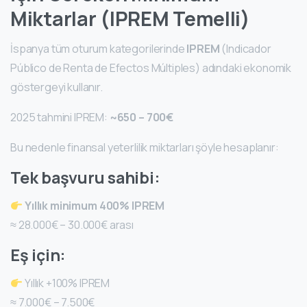
Miktarlar (IPREM Temelli)
İspanya tüm oturum kategorilerinde
IPREM
(Indicador
Público de Renta de Efectos Múltiples) adındaki ekonomik
göstergeyi kullanır.
2025 tahmini IPREM:
~650 – 700€
Bu nedenle finansal yeterlilik miktarları şöyle hesaplanır:
Tek başvuru sahibi:
Yıllık minimum 400% IPREM
≈ 28.000€ – 30.000€ arası
Eş için:
Yıllık +100% IPREM
≈ 7.000€ – 7.500€