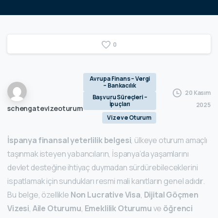
0
Avrupa Finans – Vergi
– Bankacılık
20 Kasım
Başvuru Süreçleri –
İpuçları
2025
schengatevizeoturum
Vize ve Oturum
İspanya finansal yeterlilik belgesi
, ülkeye oturum amaçlı
taşınmak isteyen yabancıların, İspanya’da yaşamlarını
devlet desteğine ihtiyaç duymadan sürdürebileceklerini
ispatlamak için sundukları resmi mali kanıtların genel adıdır.
Bu belge, özellikle
Non Lucrative Visa
,
Dijital Göçmen
Vizesi
,
Aile Oturumu
,
Emeklilik Oturumu
ve
öğrenci