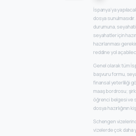
İspanya’ya yapılacak
dosya sunulmasıdır. 
durumuna, seyahatin 
seyahatler için hazır
hazırlanması gerekir
reddine yol açabilece
Genel olarak tüm İs
başvuru formu, seyah
finansal yeterliliği 
maaş bordrosu; şirket
öğrenci belgesi ve sp
dosya hazırlığının ki
Schengen vizelerinde
vizelerde çok daha yü