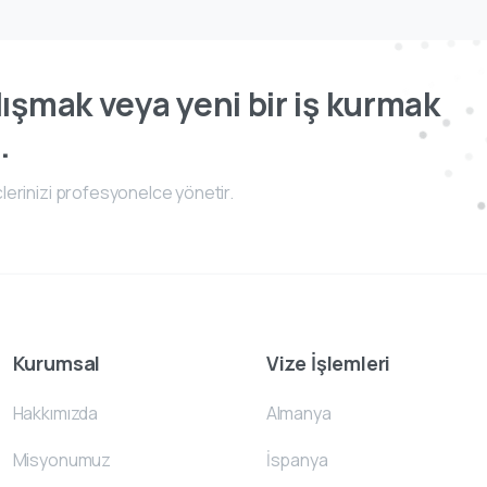
ışmak veya yeni bir iş kurmak
.
lerinizi profesyonelce yönetir.
Kurumsal
Vize İşlemleri
Hakkımızda
Almanya
Misyonumuz
İspanya