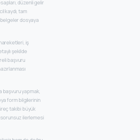
sapları, düzenli gelir
cil kaydı, tam
k belgeler dosyaya
areketleri, iş
taylı şekilde
reli başvuru
hazırlanması
rla başvuru yapmak,
a form bilgilerinin
üreç takibi büyük
 sorunsuz ilerlemesi
ksiksiz hem de doğru