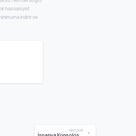
 bir hassasiyet
minimuma indirir ve
Next post
İspanya Konsolosluğu Vize İçin Gerekli Belgeler: Schengen ve Ulusal Vize Başvuruları İçin Güncel Evrak Rehberi