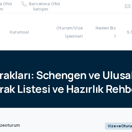
 Ofisi
Barcelona Ofisi
im
İletişim
Oturum/Vize
Neden Biz
Kurumsal
S.
İşlemleri
?
rakları:
Schengen
ve
Ulusa
rak
Listesi
ve
Hazırlık
Rehb
izeoturum
Vize ve Otur