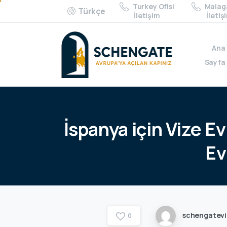
Turkey Ofisi
Malaga
Türkçe
İletişim
İletiş
Ana
Sayfa
İspanya
için
Vize
Ev
Ev
schengatev
0