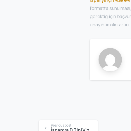
formatta sunulması, s
gerektiği için başvu
onay ihtimalini artırır
Previous post
İspanya D Tipi Vize: Uzun Süreli Oturum Başvurusu İçin Kapsamlı Rehber