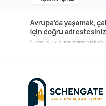
Avrupa’da yaşamak, çal
için doğru adrestesiniz
Schengate, vize, oturum ve danışmanlık süreç