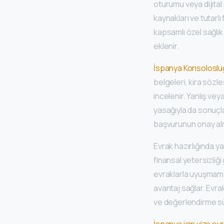
oturumu veya dijital 
kaynakları ve tutarlı
kapsamlı özel sağlı
eklenir.
İspanya Konsoloslu
belgeleri, kira sözle
incelenir. Yanlış ve
yasağıyla da sonuçl
başvurunun onay alma
Evrak hazırlığında y
finansal yetersizliğ
evraklarla uyuşmama
avantaj sağlar. Evr
ve değerlendirme sü
İspanya için vize evr