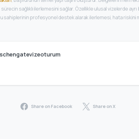
ürecin sağlıklı ilerlemesini sağlar. Özellikle ulusal vizelerde ayrı
ru sahiplerinin profesyonel destek alarak ilerlemesi, hata riskini 
.
schengatevizeoturum
Share on Facebook
Share on X