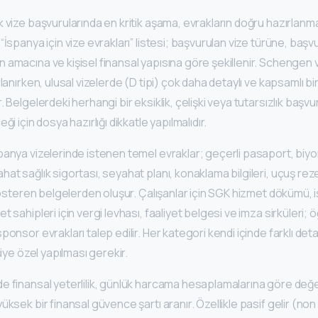
 vize başvurularında en kritik aşama, evrakların doğru hazırlanma
“İspanya için vize evrakları” listesi; başvurulan vize türüne, başv
amacına ve kişisel finansal yapısına göre şekillenir. Schengen vi
lanırken, ulusal vizelerde (D tipi) çok daha detaylı ve kapsamlı bi
. Belgelerdeki herhangi bir eksiklik, çelişki veya tutarsızlık ba
ği için dosya hazırlığı dikkatle yapılmalıdır.
panya vizelerinde istenen temel evraklar; geçerli pasaport, biyo
at sağlık sigortası, seyahat planı, konaklama bilgileri, uçuş rez
gösteren belgelerden oluşur. Çalışanlar için SGK hizmet dökümü, iş 
 sahipleri için vergi levhası, faaliyet belgesi ve imza sirküleri; 
onsor evrakları talep edilir. Her kategori kendi içinde farklı detay
şiye özel yapılması gerekir.
 finansal yeterlilik, günlük harcama hesaplamalarına göre değerl
ksek bir finansal güvence şartı aranır. Özellikle pasif gelir (non 