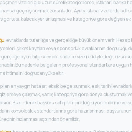
göçmen vizeleri gibi uzun süreli kategorilerde, istikrarlı banka he
 finansal geçmiş sunmak zorunludur. Ayrıca ulusal vizelerde adli si
k sigortası, kalacak yer anlaşması ve kategoriye göre değişen e
ğu
, evraklarda tutarlılığa ve gerçekliğe büyük önem verir. Hesap h
şmeleri, şirket kayıtları veya sponsorluk evraklarının doğruluğu de
ya gerçeğe aykırı bilgi sunmak, sadece vize reddiyle değil, uzun sü
anabilir. Bu nedenle belgelerin profesyonel standartlara uygun 
 ihtimalini doğrudan yükseltir.
apılan en yaygın hatalar; eksik belge sunmak, eski tarihli evrakla
i gizlemeye çalışmak, yanlış kategoriye göre dosya oluşturmak vey
sıdır. Bu nedenle başvuru sahipleri için doğru yönlendirme ve s
akların konsolosluk standartlarına göre hazırlanması, başvurunun
recinin hızlanması açısından önemlidir.
akları
, başvurunun temel yapı taşını oluşturur. Belgelerin hem e