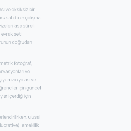
sı ve eksiksiz bir
uru sahibinin çalışma
zeleri kısa süreli
r evrak seti
şvurunun doğrudan
metrik fotoğraf,
ervasyonları ve
yeri izin yazısı ve
öğrenciler için güncel
lar içerdiği için
endirilirken, ulusal
lucrative), emeklilik