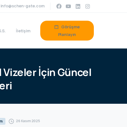
info@schen-gate.com
Görüşme
S.S.
İletişim
Planlayın
l
Vizeler
İçin
Güncel
eri
26 Kasım 2025
um