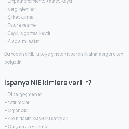
– Empadronamiento (adres kaydı)
– Vergi işlemleri
– Şirket kurma
– Fatura kesme
– Sağlık sigortası kaydı
– Araç alım–satımı
Bu nedenle NIE, ülkeye girişten itibaren ilk alınması gereken
belgedir.
İspanya NIE kimlere verilir?
– Dijital göçmenler
– Yatırımcılar
– Öğrenciler
– Aile birleşimi başvuru sahipleri
– Çalışma vizesi alanlar