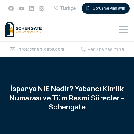
Türkçe
Görüşme Planlayın
info@schen-gate.com
+90 506 266 77 76
İspanya
NIE
Nedir?
Yabancı
Kimlik
Numarası
ve
Tüm
Resmi
Süreçler
–
Schengate