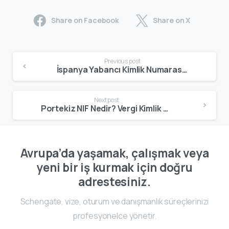
Share on Facebook
Share on X
Previous post
İspanya Yabancı Kimlik Numarası (NIE) Nedir? Nasıl Alınır? – Schengate
Next post
Portekiz NIF Nedir? Vergi Kimlik Numarasının Tüm Detayları – Schengate
Avrupa’da yaşamak, çalışmak veya
yeni bir iş kurmak için doğru
adrestesiniz.
Schengate, vize, oturum ve danışmanlık süreçlerinizi
profesyonelce yönetir.