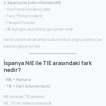
2. İspanya’da polis ofisinden NIE
– Cita Previa (randevu) alınır
– Tasa 790 harcı ödenir
– Pasaport sunulur
– NIE aynı gün veya birkaç gün içinde verilir
Her iki yöntemde de amaç kodu (motive) doğru seçilmezse
başvuru geçersiz olur.
İspanya NIE ile TIE arasındaki fark
nedir?
–
NIE = Numara
–
TIE = Kart (oturum kartı)
NIE olmadan TIE alınamaz.
NIE, TIE’nin temel numarasıdır.