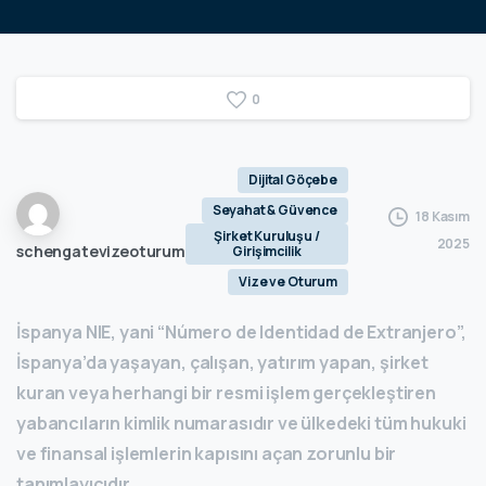
0
Dijital Göçebe
Seyahat & Güvence
18 Kasım
Şirket Kuruluşu /
2025
schengatevizeoturum
Girişimcilik
Vize ve Oturum
İspanya NIE, yani “Número de Identidad de Extranjero”,
İspanya’da yaşayan, çalışan, yatırım yapan, şirket
kuran veya herhangi bir resmi işlem gerçekleştiren
yabancıların kimlik numarasıdır ve ülkedeki tüm hukuki
ve finansal işlemlerin kapısını açan zorunlu bir
tanımlayıcıdır.