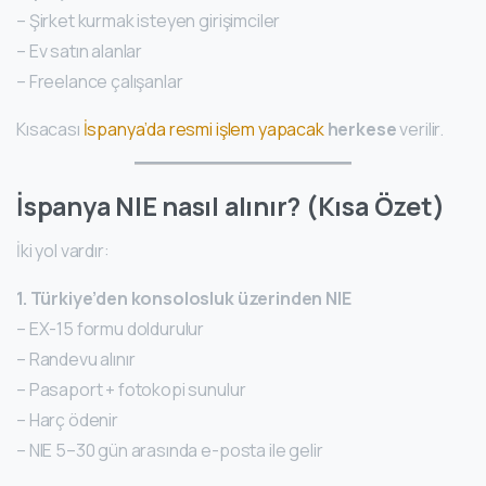
– Şirket kurmak isteyen girişimciler
– Ev satın alanlar
– Freelance çalışanlar
Kısacası
İspanya’da resmi işlem yapacak
herkese
verilir.
İspanya NIE nasıl alınır? (Kısa Özet)
İki yol vardır:
1. Türkiye’den konsolosluk üzerinden NIE
– EX-15 formu doldurulur
– Randevu alınır
– Pasaport + fotokopi sunulur
– Harç ödenir
– NIE 5–30 gün arasında e-posta ile gelir