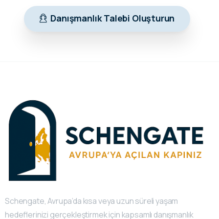
Danışmanlık Talebi Oluşturun
Schengate, Avrupa’da kısa veya uzun süreli yaşam
hedeflerinizi gerçekleştirmek için kapsamlı danışmanlık