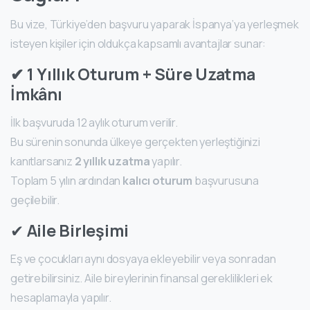
Bu vize, Türkiye’den başvuru yaparak İspanya’ya yerleşmek
isteyen kişiler için oldukça kapsamlı avantajlar sunar:
✔ 1 Yıllık Oturum + Süre Uzatma
İmkânı
İlk başvuruda 12 aylık oturum verilir.
Bu sürenin sonunda ülkeye gerçekten yerleştiğinizi
kanıtlarsanız
2 yıllık uzatma
yapılır.
Toplam 5 yılın ardından
kalıcı oturum
başvurusuna
geçilebilir.
✔
Aile Birleşimi
Eş ve çocukları aynı dosyaya ekleyebilir veya sonradan
getirebilirsiniz. Aile bireylerinin finansal gereklilikleri ek
hesaplamayla yapılır.