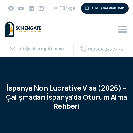
Türkçe
Görüşme Planlayın
info@schen-gate.com
+90 506 266 77 76
İspanya
Non
Lucrative
Visa
(2026)
–
Çalışmadan
İspanya'da
Oturum
Alma
Rehberi