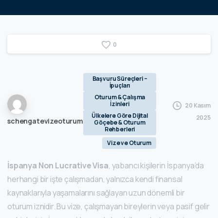
0
Başvuru Süreçleri –
İpuçları
Oturum & Çalışma
İzinleri
20 Kasım
Ülkelere Göre Dijital
2025
schengatevizeoturum
Göçebe & Oturum
Rehberleri
Vize ve Oturum
İspanya Non Lucrative Visa
, yabancı kişilerin İspanya’da
herhangi bir işte çalışmadan, yalnızca kendi finansal
kaynaklarıyla yaşamalarını sağlayan uzun dönemli bir
oturum iznidir. Bu vize, çalışmayan bireylerin veya pasif gelir