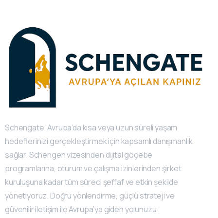
Schengate, Avrupa’da kısa veya uzun süreli yaşam
hedeflerinizi gerçekleştirmek için kapsamlı danışmanlık
sağlar. Schengen vizesinden dijital göçebe
programlarına, oturum ve çalışma izinlerinden şirket
kuruluşuna kadar tüm süreci şeffaf ve etkin şekilde
yönetiyoruz. Doğru yönlendirme, güçlü strateji ve
güvenilir iletişim ile Avrupa’ya giden yolunuzu