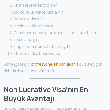
Finansal yeterlilik toplanır
Konsolosluk randevusu alınır
Dosya teslim edilir
İnceleme süreci başlar
Onay sonrası pasaporta uzun dönem vize basılır
İspanya’ya giriş
Empadronamiento (adres kaydı)
TIE oturum kartı başvurusu
Schengate gibi
profesyonel bir danışmanla
bu süreç çok
daha hızlı ve hatasız yürütülür.
Non Lucrative Visa’nın En
Büyük Avantajı
Bu vize,
çalışmadan
ama
Avrupa’da uzun süreli