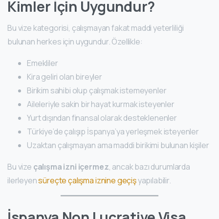
Kimler İçin Uygundur?
Bu vize kategorisi, çalışmayan fakat maddi yeterliliği
bulunan herkes için uygundur. Özellikle:
Emekliler
Kira geliri olan bireyler
Birikim sahibi olup çalışmak istemeyenler
Aileleriyle sakin bir hayat kurmak isteyenler
Yurt dışından finansal olarak desteklenenler
Türkiye’de çalışıp İspanya’ya yerleşmek isteyenler
Uzaktan çalışmayan ama maddi birikimi bulunan kişiler
Bu vize
çalışma izni içermez
, ancak bazı durumlarda
ilerleyen
süreçte çalışma iznine geçiş
yapılabilir.
İspanya Non Lucrative Visa