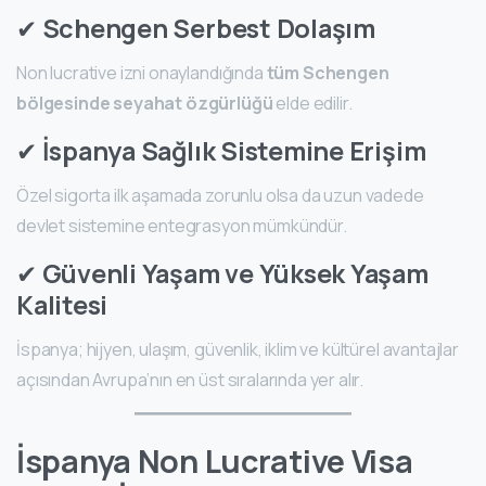
✔
Schengen Serbest Dolaşım
Non lucrative izni onaylandığında
tüm Schengen
bölgesinde seyahat özgürlüğü
elde edilir.
✔
İspanya Sağlık Sistemine Erişim
Özel sigorta ilk aşamada zorunlu olsa da uzun vadede
devlet sistemine entegrasyon mümkündür.
✔
Güvenli Yaşam ve Yüksek Yaşam
Kalitesi
İspanya; hijyen, ulaşım, güvenlik, iklim ve kültürel avantajlar
açısından Avrupa’nın en üst sıralarında yer alır.
İspanya Non Lucrative Visa