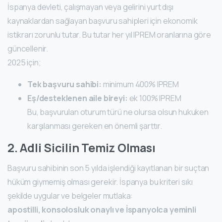
İspanya devleti, çalışmayan veya gelirini yurt dışı
kaynaklardan sağlayan başvuru sahipleri için ekonomik
istikrarı zorunlu tutar. Bu tutar her yıl IPREM oranlarına göre
güncellenir.
2025 için;
Tek başvuru sahibi:
minimum 400% IPREM
Eş/desteklenen aile bireyi:
ek 100% IPREM
Bu, başvurulan oturum türü ne olursa olsun hukuken
karşılanması gereken en önemli şarttır.
2. Adli Sicilin Temiz Olması
Başvuru sahibinin son 5 yılda işlendiği kayıtlanan bir suçtan
hüküm giymemiş olması gerekir. İspanya bu kriteri sıkı
şekilde uygular ve belgeler mutlaka:
apostilli, konsolosluk onaylı ve İspanyolca yeminli