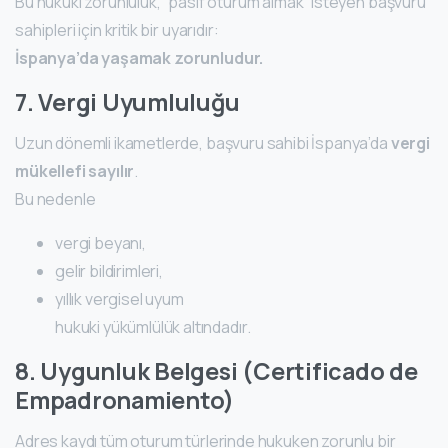
Bu hukuki zorunluluk, “pasif oturum almak” isteyen başvuru
sahipleri için kritik bir uyarıdır:
İspanya’da yaşamak zorunludur.
7. Vergi Uyumluluğu
Uzun dönemli ikametlerde, başvuru sahibi İspanya’da
vergi
mükellefi sayılır
.
Bu nedenle
vergi beyanı,
gelir bildirimleri,
yıllık vergisel uyum
hukuki yükümlülük altındadır.
8. Uygunluk Belgesi (Certificado de
Empadronamiento)
Adres kaydı tüm oturum türlerinde hukuken zorunlu bir