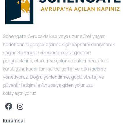
Schengate, Avrupa’da kısa veya uzun süreli yaşam
hedeflerinizi gerçekleştirmek için kapsamlı danışmanlık
sağlar. Schengen vizesinden dijital göçebe
programlarına, oturum ve çalışma izinlerinden şirket
kuruluşuna kadar tüm süreci şeffaf ve etkin şekilde
yönetiyoruz. Doğru yönlendirme, güçlü strateji ve
güvenilir iletişim ile Avrupa’ya giden yolunuzu
kolaylaştırıyoruz.
Kurumsal