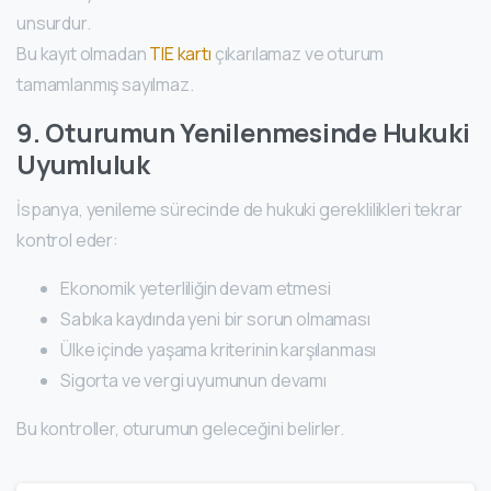
unsurdur.
Bu kayıt olmadan
TIE kartı
çıkarılamaz ve oturum
tamamlanmış sayılmaz.
9. Oturumun Yenilenmesinde Hukuki
Uyumluluk
İspanya, yenileme sürecinde de hukuki gereklilikleri tekrar
kontrol eder:
Ekonomik yeterliliğin devam etmesi
Sabıka kaydında yeni bir sorun olmaması
Ülke içinde yaşama kriterinin karşılanması
Sigorta ve vergi uyumunun devamı
Bu kontroller, oturumun geleceğini belirler.