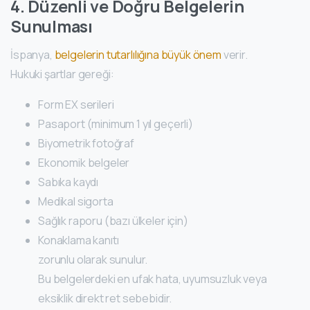
4. Düzenli ve Doğru Belgelerin
Sunulması
İspanya,
belgelerin tutarlılığına büyük önem
verir.
Hukuki şartlar gereği:
Form EX serileri
Pasaport (minimum 1 yıl geçerli)
Biyometrik fotoğraf
Ekonomik belgeler
Sabıka kaydı
Medikal sigorta
Sağlık raporu (bazı ülkeler için)
Konaklama kanıtı
zorunlu olarak sunulur.
Bu belgelerdeki en ufak hata, uyumsuzluk veya
eksiklik direkt ret sebebidir.