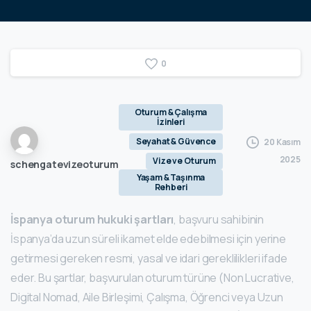
0
Oturum & Çalışma
İzinleri
Seyahat & Güvence
20 Kasım
2025
Vize ve Oturum
schengatevizeoturum
Yaşam & Taşınma
Rehberi
İspanya oturum hukuki şartları
, başvuru sahibinin
İspanya’da uzun süreli ikamet elde edebilmesi için yerine
getirmesi gereken resmi, yasal ve idari gereklilikleri ifade
eder. Bu şartlar, başvurulan oturum türüne (Non Lucrative,
Digital Nomad, Aile Birleşimi, Çalışma, Öğrenci veya Uzun