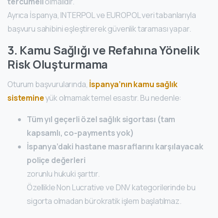
tercümeli
olmalıdır.
Ayrıca İspanya, INTERPOL ve EUROPOL veri tabanlarıyla
başvuru sahibini eşleştirerek güvenlik taraması yapar.
3. Kamu Sağlığı ve Refahına Yönelik
Risk Oluşturmama
Oturum başvurularında,
İspanya’nın kamu sağlık
sistemine
yük olmamak temel esastır. Bu nedenle:
Tüm yıl geçerli özel sağlık sigortası (tam
kapsamlı, co-payments yok)
İspanya’daki hastane masraflarını karşılayacak
poliçe değerleri
zorunlu hukuki şarttır.
Özellikle Non Lucrative ve DNV kategorilerinde bu
sigorta olmadan bürokratik işlem başlatılmaz.