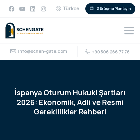
Türkçe
Görüşme Planlayın
info@schen-gate.com
+90 506 266 77 76
İspanya
Oturum
Hukuki
Şartları
2026:
Ekonomik,
Adli
ve
Resmi
Gereklilikler
Rehberi