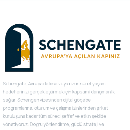
Schengate, Avrupa’da kısa veya uzun süreli yaşam
hedeflerinizi gerçekleştirmek için kapsamlı danışmanlık
sağlar. Schengen vizesinden dijital göçebe
programlarına, oturum ve çalışma izinlerinden şirket
kuruluşuna kadar tüm süreci şeffaf ve etkin şekilde
yönetiyoruz. Doğru yönlendirme, güçlü strateji ve