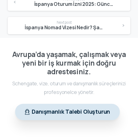
İspanya Oturum İzni 2025: Güncel Türler, Şartlar ve Başvuru Rehberi
Next post
İspanya Nomad Vizesi Nedir? Şartlar, Gelir Kriteri ve Başvuru Süreci
Avrupa’da yaşamak, çalışmak veya
yeni bir iş kurmak için doğru
adrestesiniz.
Schengate, vize, oturum ve danışmanlık süreçlerinizi
profesyonelce yönetir.
Danışmanlık Talebi Oluşturun