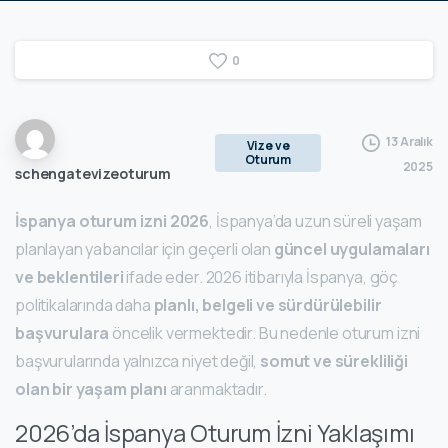
0
13 Aralık
Vize ve
Oturum
2025
schengatevizeoturum
İspanya oturum izni 2026
, İspanya’da uzun süreli yaşam
planlayan yabancılar için geçerli olan
güncel uygulamaları
ve beklentileri
ifade eder. 2026 itibarıyla İspanya, göç
politikalarında daha
planlı, belgeli ve sürdürülebilir
başvurulara
öncelik vermektedir. Bu nedenle oturum izni
başvurularında yalnızca niyet değil,
somut ve sürekliliği
olan bir yaşam planı
aranmaktadır.
2026’da İspanya Oturum İzni Yaklaşımı