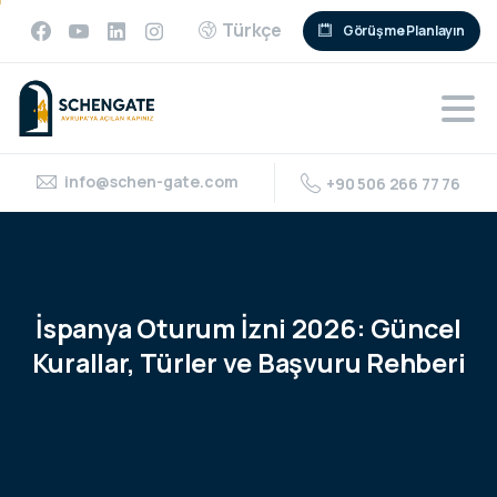
Türkçe
Görüşme Planlayın
info@schen-gate.com
+90 506 266 77 76
İspanya
Oturum
İzni
2026:
Güncel
Kurallar,
Türler
ve
Başvuru
Rehberi