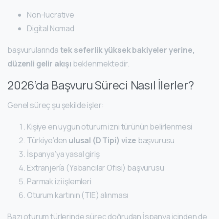
Non-lucrative
Digital Nomad
başvurularında
tek seferlik yüksek bakiyeler yerine,
düzenli gelir akışı
beklenmektedir.
2026’da Başvuru Süreci Nasıl İlerler?
Genel süreç şu şekilde işler:
Kişiye en uygun oturum izni türünün belirlenmesi
Türkiye’den
ulusal (D Tipi) vize
başvurusu
İspanya’ya yasal giriş
Extranjería (Yabancılar Ofisi) başvurusu
Parmak izi işlemleri
Oturum kartının (TIE) alınması
Bazı oturum türlerinde süreç doğrudan İspanya içinden de