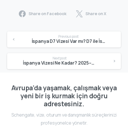
Share on Facebook
Share on X
Previous post
İspanya D7 Vizesi Var mı? D7 ile İspanya Oturumunun Gerçek Karşılığı
Next post
İspanya Vizesi Ne Kadar? 2025–2026 Güncel Ücretler ve Toplam Maliyet
Avrupa’da yaşamak, çalışmak veya
yeni bir iş kurmak için doğru
adrestesiniz.
Schengate, vize, oturum ve danışmanlık süreçlerinizi
profesyonelce yönetir.