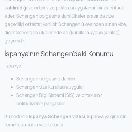
kaldırıldığı
ve ortak vize politikası uygulanan bir alanı ifade
eder. Schengen bölgesine dahil ülkeler arasında vize
geçerliliği ortaktır; yani bir Schengen ülkesinden alınan vize,
diğer Schengen ülkelerinde de (kurallara uygun şekilde)
geçerlidir.
İspanya’nın Schengen’deki Konumu
İspanya:
Schengen bölgesine dahildir
Schengen vize kurallarını uygular
Schengen Bilgi Sistemi (SIS) ve ortak sınır
politikalarının parçasıdır
Bu nedenle
İspanya Schengen vizesi
, İspanya’ya giriş için
temel kısa süreli vize türüdür.