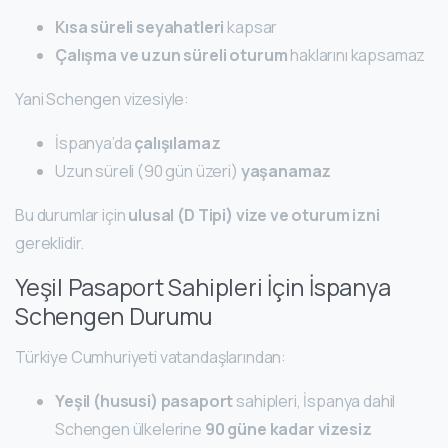
Kısa süreli seyahatleri
kapsar
Çalışma ve uzun süreli oturum
haklarını kapsamaz
Yani Schengen vizesiyle:
İspanya’da
çalışılamaz
Uzun süreli (90 gün üzeri)
yaşanamaz
Bu durumlar için
ulusal (D Tipi) vize ve oturum izni
gereklidir.
Yeşil Pasaport Sahipleri İçin İspanya
Schengen Durumu
Türkiye Cumhuriyeti vatandaşlarından:
Yeşil (hususi) pasaport
sahipleri, İspanya dahil
Schengen ülkelerine
90 güne kadar vizesiz