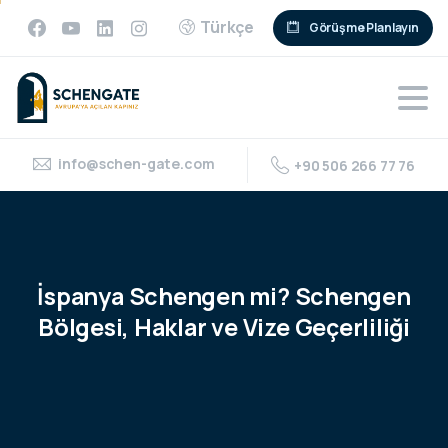
Türkçe
Görüşme Planlayın
info@schen-gate.com
+90 506 266 77 76
İspanya
Schengen
mi?
Schengen
Bölgesi,
Haklar
ve
Vize
Geçerliliği