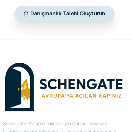
Danışmanlık Talebi Oluşturun
Schengate, Avrupa’da kısa veya uzun süreli yaşam
hedeflerinizi gerçekleştirmek için kapsamlı danışmanlık