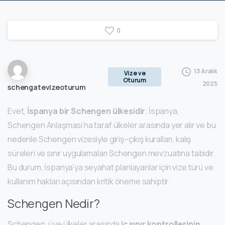
0
13 Aralık
Vize ve
Oturum
2025
schengatevizeoturum
Evet,
İspanya bir Schengen ülkesidir
. İspanya,
Schengen Anlaşması’na taraf ülkeler arasında yer alır ve bu
nedenle Schengen vizesiyle giriş–çıkış kuralları, kalış
süreleri ve sınır uygulamaları Schengen mevzuatına tabidir.
Bu durum, İspanya’ya seyahat planlayanlar için vize türü ve
kullanım hakları açısından kritik öneme sahiptir.
Schengen Nedir?
Schengen, üye ülkeler arasında
iç sınır kontrollerinin