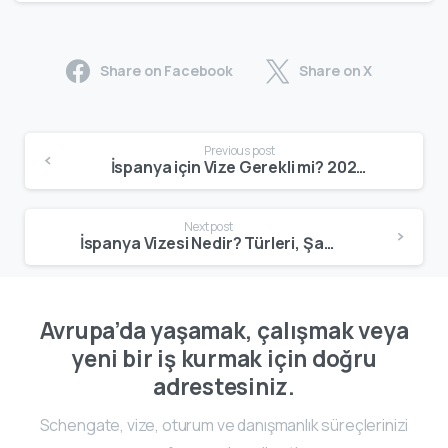
Share on Facebook
Share on X
Previous post
İspanya için Vize Gerekli mi? 2025 Güncel Vize Bilgisi – Schengate
Next post
İspanya Vizesi Nedir? Türleri, Şartları, Evraklar ve 2025 Başvuru Rehberi
Avrupa’da yaşamak, çalışmak veya
yeni bir iş kurmak için doğru
adrestesiniz.
Schengate, vize, oturum ve danışmanlık süreçlerinizi