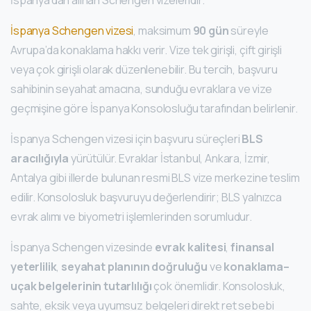
İspanya’dan alınan Schengen vizeleridir.
İspanya Schengen vizesi
, maksimum
90 gün
süreyle
Avrupa’da konaklama hakkı verir. Vize tek girişli, çift girişli
veya çok girişli olarak düzenlenebilir. Bu tercih, başvuru
sahibinin seyahat amacına, sunduğu evraklara ve vize
geçmişine göre İspanya Konsolosluğu tarafından belirlenir.
İspanya Schengen vizesi için başvuru süreçleri
BLS
aracılığıyla
yürütülür. Evraklar İstanbul, Ankara, İzmir,
Antalya gibi illerde bulunan resmi BLS vize merkezine teslim
edilir. Konsolosluk başvuruyu değerlendirir; BLS yalnızca
evrak alımı ve biyometri işlemlerinden sorumludur.
İspanya Schengen vizesinde
evrak kalitesi
,
finansal
yeterlilik
,
seyahat planının doğruluğu
ve
konaklama–
uçak belgelerinin tutarlılığı
çok önemlidir. Konsolosluk,
sahte, eksik veya uyumsuz belgeleri direkt ret sebebi