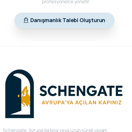
profesyonelce yönetir.
Danışmanlık Talebi Oluşturun
Schengate, Avrupa’da kısa veya uzun süreli yaşam