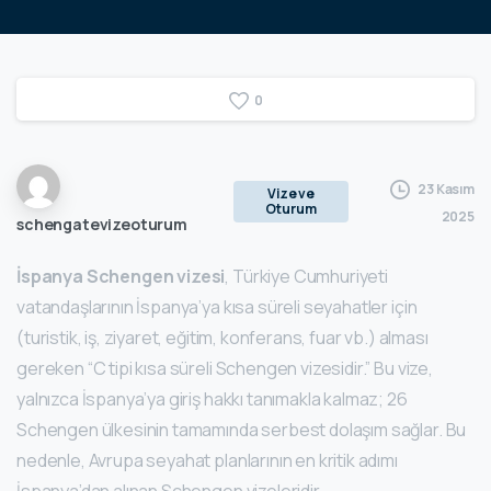
0
23 Kasım
Vize ve
Oturum
2025
schengatevizeoturum
İspanya Schengen vizesi
, Türkiye Cumhuriyeti
vatandaşlarının İspanya’ya kısa süreli seyahatler için
(turistik, iş, ziyaret, eğitim, konferans, fuar vb.) alması
gereken “C tipi kısa süreli Schengen vizesidir.” Bu vize,
yalnızca İspanya’ya giriş hakkı tanımakla kalmaz; 26
Schengen ülkesinin tamamında serbest dolaşım sağlar. Bu
nedenle, Avrupa seyahat planlarının en kritik adımı