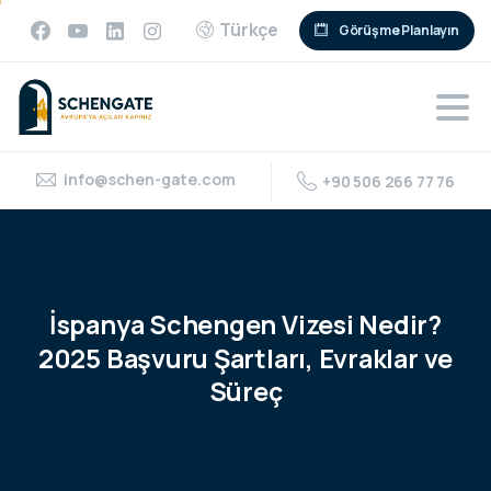
Türkçe
Görüşme Planlayın
info@schen-gate.com
+90 506 266 77 76
İspanya
Schengen
Vizesi
Nedir?
2025
Başvuru
Şartları,
Evraklar
ve
Süreç