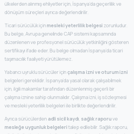
ülkelerden alınmış ehliyetler için, İspanya’da geçerlilik ve
dönüşüm süreçleri ayrıca değerlendirilir.
Ticari sürücülük için
mesleki yeterlilik belgesi
zorunludur.
Bu belge, Avrupa genelinde CAP sistemi kapsamında
düzenlenen ve profesyonel sürücülük yetkinliğini gösteren
sertifikayı ifade eder. Bu belge olmadan İspanya’da ticari
taşımacılık faaliyeti yürütülemez.
Yabancı uyruklu sürücüler için
çalışma izni ve oturum izni
belgeleri gereklidir. İspanya’da yasal olarak çalışabilmek
için, ilgili makamlar tarafından düzenlenmiş geçerli bir
çalışma iznine sahip olunmalıdır. Çalışma izni, iş sözleşmesi
ve mesleki yeterlilik belgeleri ile birlikte değerlendirilir.
Ayrıca sürücülerden
adli sicil kaydı
,
sağlık raporu
ve
mesleğe uygunluk belgeleri
talep edilebilir. Sağlık raporu,