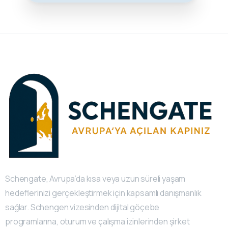
Schengate, Avrupa’da kısa veya uzun süreli yaşam
hedeflerinizi gerçekleştirmek için kapsamlı danışmanlık
sağlar. Schengen vizesinden dijital göçebe
programlarına, oturum ve çalışma izinlerinden şirket