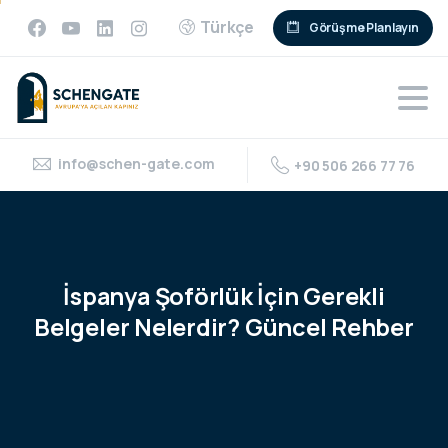
Türkçe
Görüşme Planlayın
info@schen-gate.com
+90 506 266 77 76
İspanya
Şoförlük
İçin
Gerekli
Belgeler
Nelerdir?
Güncel
Rehber