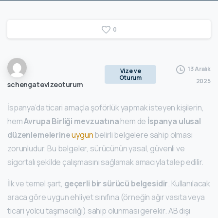
0
13 Aralık
Vize ve
Oturum
2025
schengatevizeoturum
İspanya’da ticari amaçla şoförlük yapmak isteyen kişilerin,
hem
Avrupa Birliği mevzuatına
hem de
İspanya ulusal
düzenlemelerine
uygun
belirli belgelere sahip olması
zorunludur. Bu belgeler, sürücünün yasal, güvenli ve
sigortalı şekilde çalışmasını sağlamak amacıyla talep edilir.
İlk ve temel şart,
geçerli bir sürücü belgesidir
. Kullanılacak
araca göre uygun ehliyet sınıfına (örneğin ağır vasıta veya
ticari yolcu taşımacılığı) sahip olunması gerekir. AB dışı